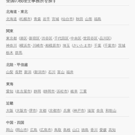
全国の税理士事務所を探す
北海道・東北
北海道
(
札幌市
)
青森
岩手
宮城
(
仙台市
)
秋田
山形
福島
関東
東京都
(
港区
・
新宿区
・
渋谷区
・
千代田区
・
中央区
・
世田谷区
・
品川区
)
神奈川
(
横浜市
・
川崎市
・
相模原市
)
埼玉
(
さいたま市
)
千葉
(
千葉市
)
茨城
栃木
群馬
北陸・甲信越
山梨
長野
新潟
(
新潟市
)
石川
富山
福井
東海
愛知
(
名古屋市
)
静岡
(
静岡市
・
浜松市
)
岐阜
三重
近畿
大阪
(
大阪市
・
堺市
)
京都
(
京都市
)
兵庫
(
神戸市
)
滋賀
奈良
和歌山
中国・四国
岡山
(
岡山市
)
広島
(
広島市
)
鳥取
島根
山口
徳島
香川
愛媛
高知