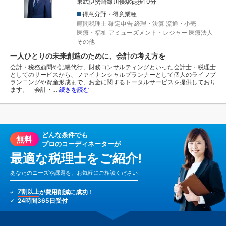
東武伊勢崎線川俣駅徒歩10分
得意分野・得意業種
顧問税理士
確定申告
経理・決算
流通・小売
医療・福祉
アミューズメント・レジャー
医療法人
その他
一人ひとりの未来創造のために、会計の考え方を
会計・税務顧問や記帳代行、財務コンサルティングといった会計士・税理士
としてのサービスから、ファイナンシャルプランナーとして個人のライフプ
ランニングや資産形成まで、お金に関するトータルサービスを提供しており
ます。「会計・…
続きを読む
どんな条件でも
無料
プロのコーディネーターが
最適な税理士をご紹介!
あなたのニーズや課題を、お気軽にご相談ください
7割以上
が費用削減に成功！
24時間365日受付