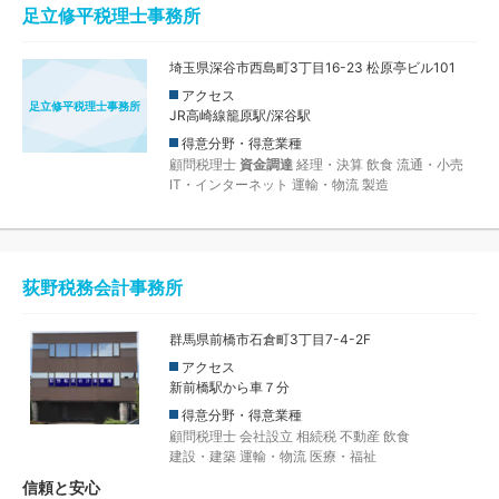
足立修平税理士事務所
埼玉県深谷市西島町3丁目16-23 松原亭ビル101
アクセス
足立修平税理士事務所
JR高崎線籠原駅/深谷駅
得意分野・得意業種
顧問税理士
資金調達
経理・決算
飲食
流通・小売
IT・インターネット
運輸・物流
製造
荻野税務会計事務所
群馬県前橋市石倉町3丁目7-4-2F
アクセス
新前橋駅から車７分
得意分野・得意業種
顧問税理士
会社設立
相続税
不動産
飲食
建設・建築
運輸・物流
医療・福祉
信頼と安心