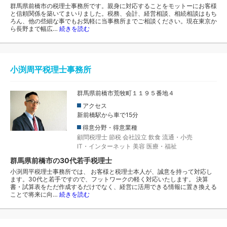
群馬県前橋市の税理士事務所です。親身に対応することをモットーにお客様
と信頼関係を築いてまいりました。税務、会計、経営相談、相続相談はもち
ろん、他の些細な事でもお気軽に当事務所までご相談ください。現在東京か
ら長野まで幅広…
続きを読む
小渕周平税理士事務所
群馬県前橋市荒牧町１１９５番地４
アクセス
新前橋駅から車で15分
得意分野・得意業種
顧問税理士
節税
会社設立
飲食
流通・小売
IT・インターネット
美容
医療・福祉
群馬県前橋市の30代若手税理士
小渕周平税理士事務所では、 お客様と税理士本人が、誠意を持って対応し
ます。30代と若手ですので、フットワークの軽く対応いたします。 決算
書・試算表をただ作成するだけでなく、経営に活用できる情報に置き換える
ことで将来に向…
続きを読む