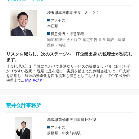
埼玉県本庄市本庄３－３－２２
アクセス
本庄駅
得意分野・得意業種
顧問税理士
会社設立
確定申告
飲食
建設・建築
医療・福祉
リスクを減らし、次のステージへ IT企業出身 の税理士が対応し
ます。
【会社理念】１ 予算に合わせて最適なサービスの提供２ レベルに応じた分
かりやすい説明３ 現場に足を運び、実態を踏まえた判断当社では、IT技術
を活用し、経理の効率化を図る提案も得意としております。 IT企業出身の
税理士で…
続きを読む
荒井会計事務所
群馬県前橋市天川原町1-2-18
アクセス
前橋駅・中央前橋駅