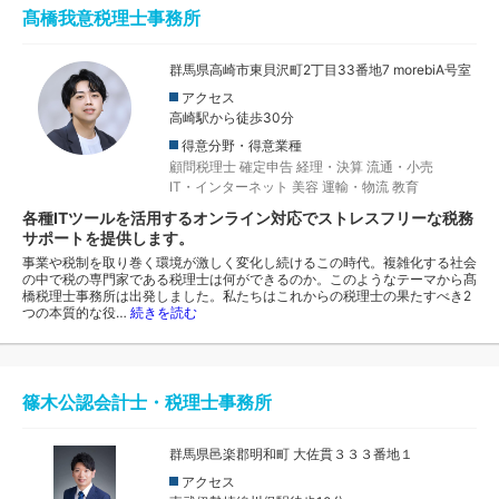
髙橋我意税理士事務所
群馬県高崎市東貝沢町2丁目33番地7 morebiA号室
アクセス
高崎駅から徒歩30分
得意分野・得意業種
顧問税理士
確定申告
経理・決算
流通・小売
IT・インターネット
美容
運輸・物流
教育
各種ITツールを活用するオンライン対応でストレスフリーな税務
サポートを提供します。
事業や税制を取り巻く環境が激しく変化し続けるこの時代。複雑化する社会
の中で税の専門家である税理士は何ができるのか。このようなテーマから髙
橋税理士事務所は出発しました。私たちはこれからの税理士の果たすべき2
つの本質的な役…
続きを読む
篠木公認会計士・税理士事務所
群馬県邑楽郡明和町 大佐貫３３３番地１
アクセス