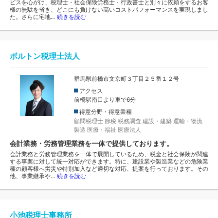
ビスを心がけ、税理士・社会保険労務士・行政書士と別々に依頼をするお客
様の無駄を省き、どこにも負けない高いコストパフォーマンスを実現しまし
た。さらに宅地…
続きを読む
ボルトン税理士法人
群馬県前橋市文京町３丁目２５番１２号
アクセス
前橋駅南口より車で6分
得意分野・得意業種
顧問税理士
節税
税務調査
建設・建築
運輸・物流
製造
医療・福祉
医療法人
会計業務・労務管理業務を一体で提供しております。
会計業務と労務管理業務を一体で展開しているため、税金と社会保険が関連
する事案に対して統一対応ができます。特に、建設業や製造業などの危険業
種の顧客様へ労災や特別加入など適切な対応、提案を行っております。その
他、事業継承や…
続きを読む
小池税理士事務所