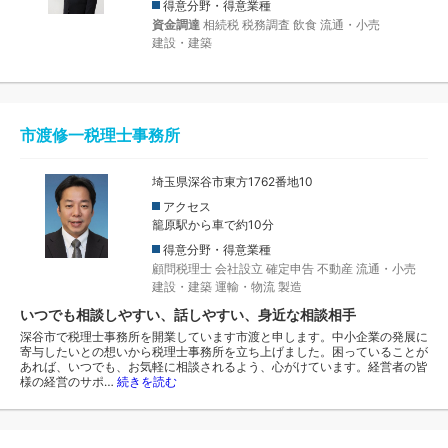
得意分野・得意業種
資金調達
相続税
税務調査
飲食
流通・小売
建設・建築
市渡修一税理士事務所
埼玉県深谷市東方1762番地10
アクセス
籠原駅から車で約10分
得意分野・得意業種
顧問税理士
会社設立
確定申告
不動産
流通・小売
建設・建築
運輸・物流
製造
いつでも相談しやすい、話しやすい、身近な相談相手
深谷市で税理士事務所を開業しています市渡と申します。中小企業の発展に
寄与したいとの想いから税理士事務所を立ち上げました。困っていることが
あれば、いつでも、お気軽に相談されるよう、心がけています。経営者の皆
様の経営のサポ…
続きを読む