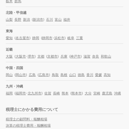
栃木
群馬
北陸・甲信越
山梨
長野
新潟
(
新潟市
)
石川
富山
福井
東海
愛知
(
名古屋市
)
静岡
(
静岡市
・
浜松市
)
岐阜
三重
近畿
大阪
(
大阪市
・
堺市
)
京都
(
京都市
)
兵庫
(
神戸市
)
滋賀
奈良
和歌山
中国・四国
岡山
(
岡山市
)
広島
(
広島市
)
鳥取
島根
山口
徳島
香川
愛媛
高知
九州・沖縄
福岡
(
福岡市
・
北九州市
)
佐賀
長崎
熊本
(
熊本市
)
大分
宮崎
鹿児島
沖縄
税理士にかかる費用について
税理士の顧問料・報酬相場
決算の税理士費用・報酬相場