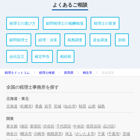
よくあるご相談
税理士の選び方
顧問税理士の報酬相場
税理士の変更
顧問税理士
経理・決算
税務調査
資金調達
節税
会社設立
確定申告
相続税
税理士ドットコム
税理士検索
群馬県
桐生市
資金調達
全国の税理士事務所を探す
北海道・東北
北海道
(
札幌市
)
青森
岩手
宮城
(
仙台市
)
秋田
山形
福島
関東
東京都
(
港区
・
新宿区
・
渋谷区
・
千代田区
・
中央区
・
世田谷区
・
品川区
)
神奈川
(
横浜市
・
川崎市
・
相模原市
)
埼玉
(
さいたま市
)
千葉
(
千葉市
)
茨城