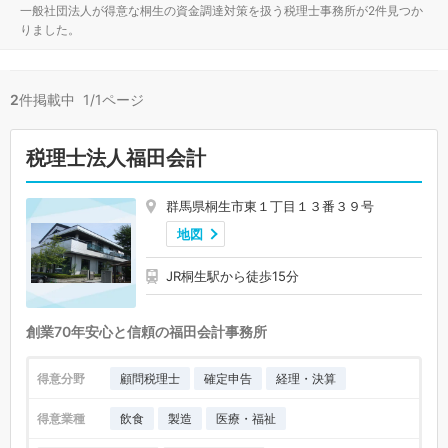
一般社団法人が得意な桐生の資金調達対策を扱う税理士事務所が2件見つか
りました。
2
件掲載中 1/1ページ
税理士法人福田会計
群馬県桐生市東１丁目１３番３９号
地図
JR桐生駅から徒歩15分
創業70年安心と信頼の福田会計事務所
得意分野
顧問税理士
確定申告
経理・決算
得意業種
飲食
製造
医療・福祉