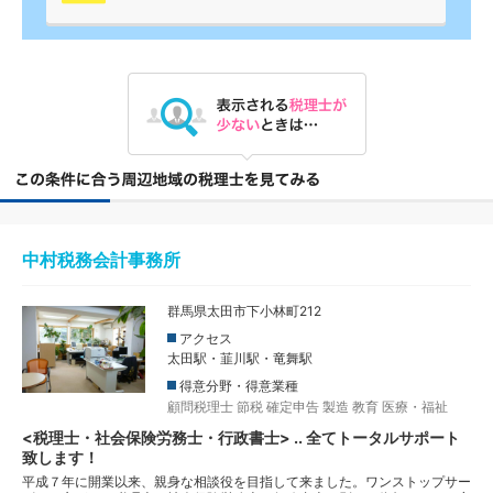
中村税務会計事務所
群馬県太田市下小林町212
アクセス
太田駅・韮川駅・竜舞駅
得意分野・得意業種
顧問税理士
節税
確定申告
製造
教育
医療・福祉
<税理士・社会保険労務士・行政書士> .. 全てトータルサポート
致します！
平成７年に開業以来、親身な相談役を目指して来ました。ワンストップサー