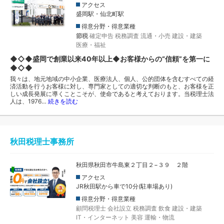
アクセス
盛岡駅・仙北町駅
得意分野・得意業種
節税
確定申告
税務調査
流通・小売
建設・建築
医療・福祉
◆◇◆盛岡で創業以来40年以上◆お客様からの“信頼”を第一に
◆◇◆
我々は、地元地域の中小企業、医療法人、個人、公的団体を含むすべての経
済活動を行うお客様に対し、専門家としての適切な判断のもと、お客様を正
しい成長発展に導くことこそが、使命であると考えております。当税理士法
人は、1976…
続きを読む
秋田税理士事務所
秋田県秋田市牛島東２丁目２−３９ ２階
アクセス
JR秋田駅から車で10分(駐車場あり)
得意分野・得意業種
顧問税理士
会社設立
税務調査
飲食
建設・建築
IT・インターネット
美容
運輸・物流