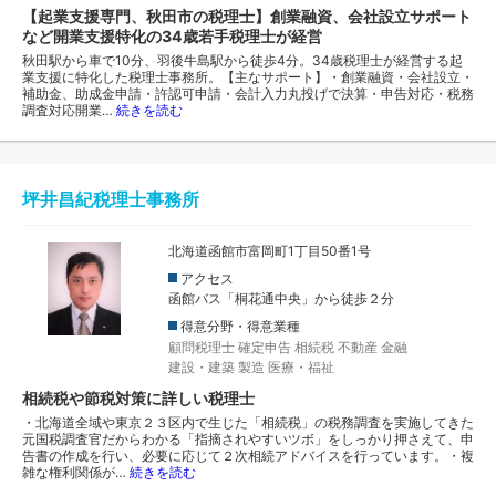
【起業支援専門、秋田市の税理士】創業融資、会社設立サポート
など開業支援特化の34歳若手税理士が経営
秋田駅から車で10分、羽後牛島駅から徒歩4分。34歳税理士が経営する起
業支援に特化した税理士事務所。【主なサポート】・創業融資・会社設立・
補助金、助成金申請・許認可申請・会計入力丸投げで決算・申告対応・税務
調査対応開業…
続きを読む
坪井昌紀税理士事務所
北海道函館市富岡町1丁目50番1号
アクセス
函館バス「桐花通中央」から徒歩２分
得意分野・得意業種
顧問税理士
確定申告
相続税
不動産
金融
建設・建築
製造
医療・福祉
相続税や節税対策に詳しい税理士
・北海道全域や東京２３区内で生じた「相続税」の税務調査を実施してきた
元国税調査官だからわかる「指摘されやすいツボ」をしっかり押さえて、申
告書の作成を行い、必要に応じて２次相続アドバイスを行っています。・複
雑な権利関係が…
続きを読む