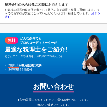
税務会計のあらゆるご相談にお応えします
お客様の経営の良き伴走者として数字の力で成長・発展に貢献します。 す
べてのお客様が笑顔になっていただくために日々精進しています。
続きを
読む
どんな条件でも
無料
プロのコーディネーターが
最適な税理士をご紹介!
あなたのニーズや課題を、お気軽にご相談ください
7割以上
が費用削減に成功！
24時間365日受付
お問い合わせ
下記の質問にお答えください。最短30秒で完了します。
後ほどご連絡いたします。