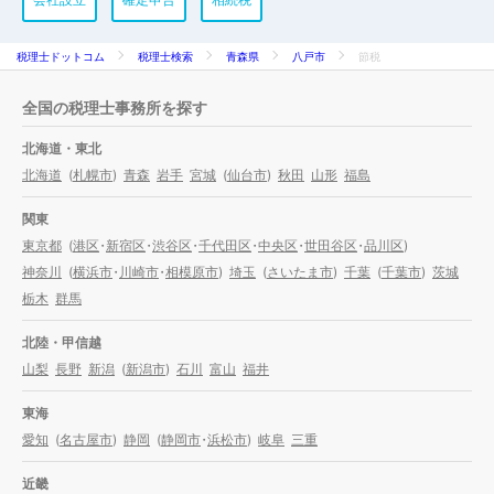
税理士ドットコム
税理士検索
青森県
八戸市
節税
全国の税理士事務所を探す
北海道・東北
北海道
(
札幌市
)
青森
岩手
宮城
(
仙台市
)
秋田
山形
福島
関東
東京都
(
港区
・
新宿区
・
渋谷区
・
千代田区
・
中央区
・
世田谷区
・
品川区
)
神奈川
(
横浜市
・
川崎市
・
相模原市
)
埼玉
(
さいたま市
)
千葉
(
千葉市
)
茨城
栃木
群馬
北陸・甲信越
山梨
長野
新潟
(
新潟市
)
石川
富山
福井
東海
愛知
(
名古屋市
)
静岡
(
静岡市
・
浜松市
)
岐阜
三重
近畿