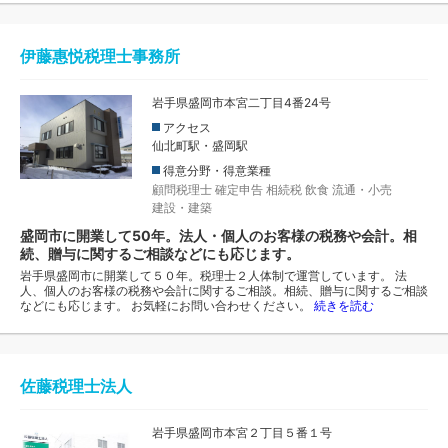
伊藤惠悦税理士事務所
岩手県盛岡市本宮二丁目4番24号
アクセス
仙北町駅・盛岡駅
得意分野・得意業種
顧問税理士
確定申告
相続税
飲食
流通・小売
建設・建築
盛岡市に開業して50年。法人・個人のお客様の税務や会計。相
続、贈与に関するご相談などにも応じます。
岩手県盛岡市に開業して５０年。税理士２人体制で運営しています。 法
人、個人のお客様の税務や会計に関するご相談。相続、贈与に関するご相談
などにも応じます。 お気軽にお問い合わせください。
続きを読む
佐藤税理士法人
岩手県盛岡市本宮２丁目５番１号