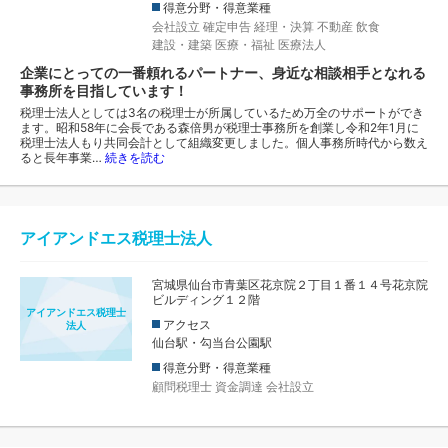
得意分野・得意業種
会社設立
確定申告
経理・決算
不動産
飲食
建設・建築
医療・福祉
医療法人
企業にとっての一番頼れるパートナー、身近な相談相手となれる
事務所を目指しています！
税理士法人としては3名の税理士が所属しているため万全のサポートができ
ます。昭和58年に会長である森倍男が税理士事務所を創業し令和2年1月に
税理士法人もり共同会計として組織変更しました。個人事務所時代から数え
ると長年事業…
続きを読む
アイアンドエス税理士法人
宮城県仙台市青葉区花京院２丁目１番１４号花京院
ビルディング１２階
アイアンドエス税理士
アクセス
法人
仙台駅・勾当台公園駅
得意分野・得意業種
顧問税理士
資金調達
会社設立