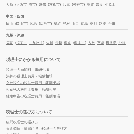
大阪
(
大阪市
・
堺市
)
京都
(
京都市
)
兵庫
(
神戸市
)
滋賀
奈良
和歌山
中国・四国
岡山
(
岡山市
)
広島
(
広島市
)
鳥取
島根
山口
徳島
香川
愛媛
高知
九州・沖縄
福岡
(
福岡市
・
北九州市
)
佐賀
長崎
熊本
(
熊本市
)
大分
宮崎
鹿児島
沖縄
税理士にかかる費用について
税理士の顧問料・報酬相場
決算の税理士費用・報酬相場
会社設立の税理士費用・報酬相場
相続税の税理士費用・報酬相場
確定申告の税理士費用・報酬相場
税理士の選び方について
顧問税理士の選び方
資金調達・融資に強い税理士の選び方