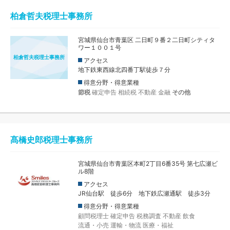
柏倉哲夫税理士事務所
宮城県仙台市青葉区 二日町９番２二日町シティタ
ワー１００１号
柏倉哲夫税理士事務所
アクセス
地下鉄東西線北四番丁駅徒歩７分
得意分野・得意業種
節税
確定申告
相続税
不動産
金融
その他
髙橋史郎税理士事務所
宮城県仙台市青葉区本町2丁目6番35号 第七広瀬ビ
ル8階
アクセス
JR仙台駅 徒歩6分 地下鉄広瀬通駅 徒歩3分
得意分野・得意業種
顧問税理士
確定申告
税務調査
不動産
飲食
流通・小売
運輸・物流
医療・福祉