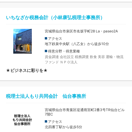
いちなざか税務会計（小林康弘税理士事務所）
宮城県仙台市泉区市名坂字町28 La・paseo2A
アクセス
地下鉄泉中央駅（八乙女）から徒歩10分
得意分野・得意業種
資金調達
会社設立
税務調査
飲食
美容
運輸・物流
ファンド
ＮＰＯ法人
★ビジネスに彩りを★
税理士法人もり共同会計 仙台事務所
宮城県仙台市青葉区堤通雨宮町2番3号TR仙台ビル
7階C
アクセス
北四番丁駅から徒歩5分