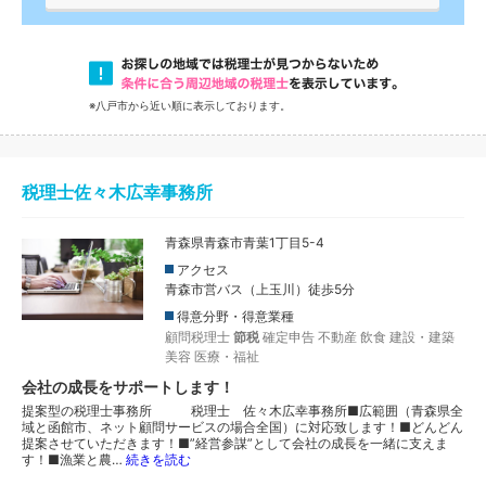
※八戸市から近い順に表示しております。
税理士佐々木広幸事務所
青森県青森市青葉1丁目5-4
アクセス
青森市営バス（上玉川）徒歩5分
得意分野・得意業種
顧問税理士
節税
確定申告
不動産
飲食
建設・建築
美容
医療・福祉
会社の成長をサポートします！
提案型の税理士事務所 税理士 佐々木広幸事務所■広範囲（青森県全
域と函館市、ネット顧問サービスの場合全国）に対応致します！■どんどん
提案させていただきます！■”経営参謀”として会社の成長を一緒に支えま
す！■漁業と農…
続きを読む