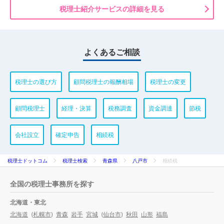
税理士紹介サービスの詳細を見る
よくあるご相談
税理士の選び方
顧問税理士の報酬相場
税理士の変更
顧問税理士
経理・決算
税務調査
資金調達
節税
会社設立
確定申告
相続税
税理士ドットコム
税理士検索
青森県
八戸市
相続税
全国の税理士事務所を探す
北海道・東北
北海道
(
札幌市
)
青森
岩手
宮城
(
仙台市
)
秋田
山形
福島