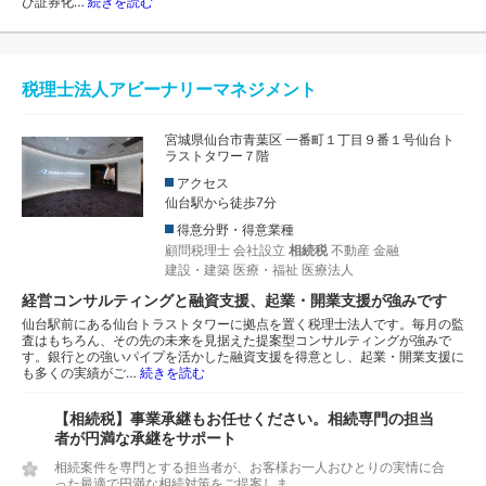
び証券化…
続きを読む
税理士法人アビーナリーマネジメント
宮城県仙台市青葉区 一番町１丁目９番１号仙台ト
ラストタワー７階
アクセス
仙台駅から徒歩7分
得意分野・得意業種
顧問税理士
会社設立
相続税
不動産
金融
建設・建築
医療・福祉
医療法人
経営コンサルティングと融資支援、起業・開業支援が強みです
仙台駅前にある仙台トラストタワーに拠点を置く税理士法人です。毎月の監
査はもちろん、その先の未来を見据えた提案型コンサルティングが強みで
す。銀行との強いパイプを活かした融資支援を得意とし、起業・開業支援に
も多くの実績がご…
続きを読む
【相続税】事業承継もお任せください。相続専門の担当
者が円満な承継をサポート
相続案件を専門とする担当者が、お客様お一人おひとりの実情に合
った最適で円満な相続対策をご提案しま...