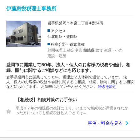
伊藤惠悦税理士事務所
岩手県盛岡市本宮二丁目4番24号
アクセス
仙北町駅・盛岡駅
得意分野・得意業種
顧問税理士
確定申告
相続税
飲食
流通・小売
建設・建築
盛岡市に開業して50年。法人・個人のお客様の税務や会計。相
続、贈与に関するご相談などにも応じます。
岩手県盛岡市に開業して５０年。税理士２人体制で運営しています。 法
人、個人のお客様の税務や会計に関するご相談。相続、贈与に関するご相談
などにも応じます。 お気軽にお問い合わせください。
続きを読む
【相続税】相続対策のお手伝い
平成２７年の相続税の改訂により、いままで相続税が課税されなか
った方についても相続税は他人ごとでは...
事例・料金を見る