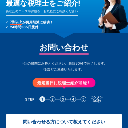
最適な税理士をご紹介!
あなたのニーズや課題を、お気軽にご相談ください
7割以上
が費用削減に成功！
24時間365日受付
お問い合わせ
下記の質問にお答えください。最短30秒で完了します。
後ほどご連絡いたします。
最短当日に税理士紹介可能！
カンタン
STEP
1
2
3
4
5
30秒
問い合わせる方について教えてください