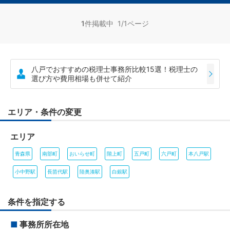
1
件掲載中 1/1ページ
八戸でおすすめの税理士事務所比較15選！税理士の
選び方や費用相場も併せて紹介
エリア・条件の変更
エリア
青森県
南部町
おいらせ町
階上町
五戸町
六戸町
本八戸駅
小中野駅
長苗代駅
陸奥湊駅
白銀駅
条件を指定する
■
事務所所在地