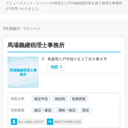
アミューズメント・レジャーが得意な八戸の相続税対策を扱う税理士事務所
が1件見つかりました。
1
件掲載中 1/1ページ
馬場義継税理士事務所
青森県八戸市桜ケ丘２丁目６番８号
地図
馬場義継税理士事
務所
得意分野
確定申告
相続税
税務調査
得意業種
建設・建築
運輸・物流
製造
個人の相談も受付可
国税庁OB税理士在籍