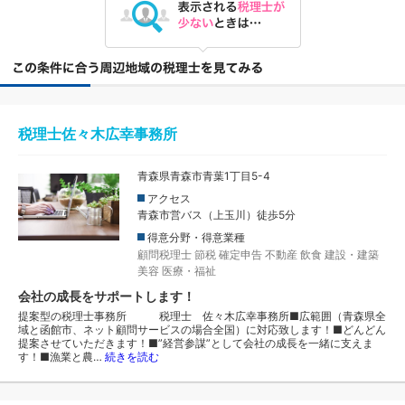
税理士佐々木広幸事務所
青森県青森市青葉1丁目5-4
アクセス
青森市営バス（上玉川）徒歩5分
得意分野・得意業種
顧問税理士
節税
確定申告
不動産
飲食
建設・建築
美容
医療・福祉
会社の成長をサポートします！
提案型の税理士事務所 税理士 佐々木広幸事務所■広範囲（青森県全
域と函館市、ネット顧問サービスの場合全国）に対応致します！■どんどん
提案させていただきます！■”経営参謀”として会社の成長を一緒に支えま
す！■漁業と農…
続きを読む