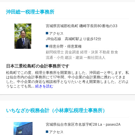
沖田総一税理士事務所
宮城県宮城郡松島町 磯崎字長田80番地の33
アクセス
JR仙石線 高城町駅より徒歩12分
得意分野・得意業種
顧問税理士
資金調達
経理・決算
不動産
飲食
流通・小売
建設・建築
一般社団法人
日本三景松島町の会計事務所です
松島町でこの度、税理士事務所を開業致しました、沖田総一と申します。私
は仙台市内の会計事務所にて17年間、中小企業の会計業務に携わってきま
した。中小企業の身近な相談相手となりたいと考え開業致しました。どのよ
うなことでも気…
続きを読む
いちなざか税務会計（小林康弘税理士事務所）
宮城県仙台市泉区市名坂字町28 La・paseo2A
アクセス