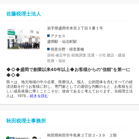
佐藤税理士法人
岩手県盛岡市本宮２丁目５番１号
アクセス
盛岡駅・仙北町駅
得意分野・得意業種
節税
確定申告
税務調査
流通・小売
建設・建築
医療・福祉
◆◇◆盛岡で創業以来40年以上◆お客様からの“信頼”を第一に
◆◇◆
我々は、地元地域の中小企業、医療法人、個人、公的団体を含むすべての経
済活動を行うお客様に対し、専門家としての適切な判断のもと、お客様を正
しい成長発展に導くことこそが、使命であると考えております。当税理士法
人は、1976…
続きを読む
秋田税理士事務所
秋田県秋田市牛島東２丁目２−３９ ２階