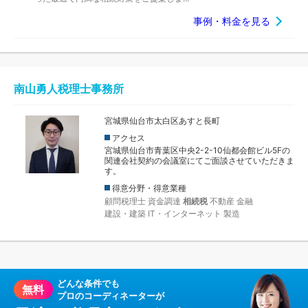
事例・料金を見る
南山勇人税理士事務所
宮城県仙台市太白区あすと長町
アクセス
宮城県仙台市青葉区中央2-2-10仙都会館ビル5Fの
関連会社契約の会議室にてご面談させていただきま
す。
得意分野・得意業種
顧問税理士
資金調達
相続税
不動産
金融
建設・建築
IT・インターネット
製造
どんな条件でも
無料
プロのコーディネーターが