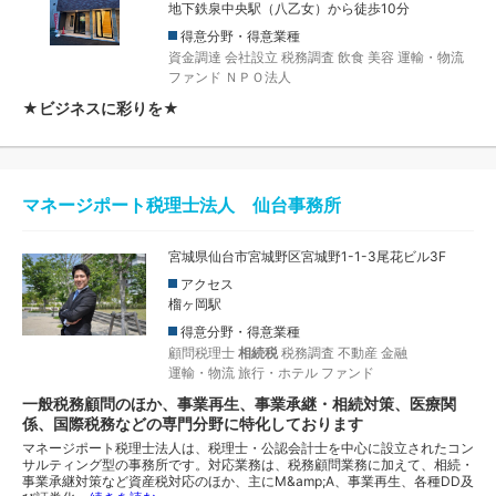
地下鉄泉中央駅（八乙女）から徒歩10分
得意分野・得意業種
資金調達
会社設立
税務調査
飲食
美容
運輸・物流
ファンド
ＮＰＯ法人
★ビジネスに彩りを★
マネージポート税理士法人 仙台事務所
宮城県仙台市宮城野区宮城野1-1-3尾花ビル3F
アクセス
榴ヶ岡駅
得意分野・得意業種
顧問税理士
相続税
税務調査
不動産
金融
運輸・物流
旅行・ホテル
ファンド
一般税務顧問のほか、事業再生、事業承継・相続対策、医療関
係、国際税務などの専門分野に特化しております
マネージポート税理士法人は、税理士・公認会計士を中心に設立されたコン
サルティング型の事務所です。対応業務は、税務顧問業務に加えて、相続・
事業承継対策など資産税対応のほか、主にM&amp;A、事業再生、各種DD及