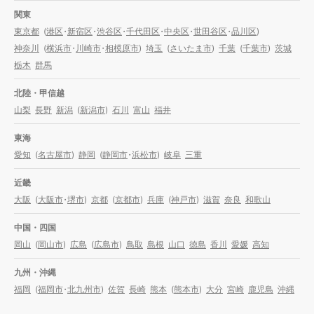
関東
東京都
(
港区
・
新宿区
・
渋谷区
・
千代田区
・
中央区
・
世田谷区
・
品川区
)
神奈川
(
横浜市
・
川崎市
・
相模原市
)
埼玉
(
さいたま市
)
千葉
(
千葉市
)
茨城
栃木
群馬
北陸・甲信越
山梨
長野
新潟
(
新潟市
)
石川
富山
福井
東海
愛知
(
名古屋市
)
静岡
(
静岡市
・
浜松市
)
岐阜
三重
近畿
大阪
(
大阪市
・
堺市
)
京都
(
京都市
)
兵庫
(
神戸市
)
滋賀
奈良
和歌山
中国・四国
岡山
(
岡山市
)
広島
(
広島市
)
鳥取
島根
山口
徳島
香川
愛媛
高知
九州・沖縄
福岡
(
福岡市
・
北九州市
)
佐賀
長崎
熊本
(
熊本市
)
大分
宮崎
鹿児島
沖縄