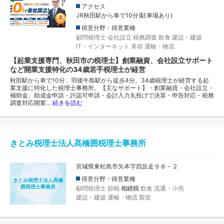
アクセス
JR秋田駅から車で10分(駐車場あり)
得意分野・得意業種
顧問税理士
会社設立
税務調査
飲食
建設・建築
IT・インターネット
美容
運輸・物流
【起業支援専門、秋田市の税理士】創業融資、会社設立サポート
など開業支援特化の34歳若手税理士が経営
秋田駅から車で10分、羽後牛島駅から徒歩4分。34歳税理士が経営する起
業支援に特化した税理士事務所。【主なサポート】・創業融資・会社設立・
補助金、助成金申請・許認可申請・会計入力丸投げで決算・申告対応・税務
調査対応開業…
続きを読む
きとみ税理士法人髙橋囲税理士事務所
宮城県東松島市矢本字四反走９８－２
得意分野・得意業種
きとみ税理士法人髙橋
囲税理士事務所
顧問税理士
節税
相続税
飲食
流通・小売
建設・建築
運輸・物流
製造