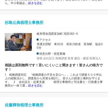
ら、中小零細企…
続きを読む
杉島公典税理士事務所
岐阜県加茂郡富加町 滝田282−5
アクセス
美濃太田駅 車20分 長良川鉄道 富加駅 徒歩2
0分
得意分野・得意業種
節税
会社設立
税務調査
飲食
建設・建築
医療法人
相談は原則無料です！言いにくいこと聞きます！皆さんの味方で
す！
1 税務調査対応 「税務調査の不安を安心へ」。これまで調査５００件以
上の経験活かし、調査前から対策を検討し、皆さんの財産と権利を守りま
す。 2 会社設立・起業支援 税理士事務所と司法書士・行政書士事
務所が一体で運…
続きを読む
佐藤輝弥税理士事務所