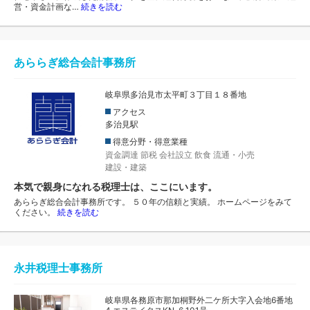
営・資金計画な…
続きを読む
あららぎ総合会計事務所
岐阜県多治見市太平町３丁目１８番地
アクセス
多治見駅
得意分野・得意業種
資金調達
節税
会社設立
飲食
流通・小売
建設・建築
本気で親身になれる税理士は、ここにいます。
あららぎ総合会計事務所です。 ５０年の信頼と実績。 ホームページをみて
ください。
続きを読む
永井税理士事務所
岐阜県各務原市那加桐野外二ケ所大字入会地6番地