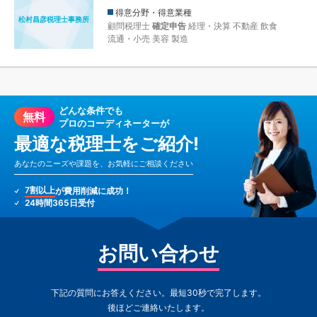
得意分野・得意業種
松村昌彦税理士事務所
顧問税理士
確定申告
経理・決算
不動産
飲食
流通・小売
美容
製造
どんな条件でも
無料
プロのコーディネーターが
最適な税理士をご紹介!
あなたのニーズや課題を、お気軽にご相談ください
7割以上
が費用削減に成功！
24時間365日受付
お問い合わせ
下記の質問にお答えください。最短30秒で完了します。
後ほどご連絡いたします。