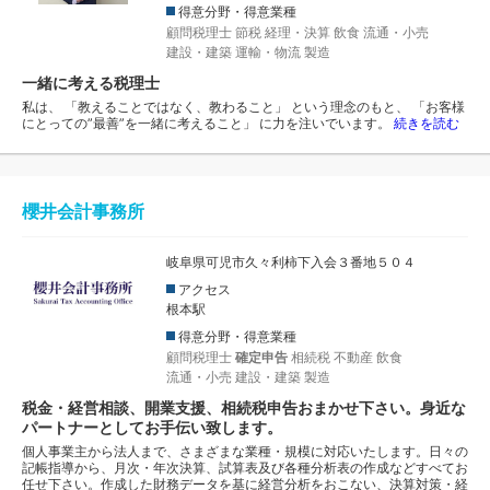
得意分野・得意業種
顧問税理士
節税
経理・決算
飲食
流通・小売
建設・建築
運輸・物流
製造
一緒に考える税理士
私は、 「教えることではなく、教わること」 という理念のもと、 「お客様
にとっての”最善”を一緒に考えること」 に力を注いでいます。
続きを読む
櫻井会計事務所
岐阜県可児市久々利柿下入会３番地５０４
アクセス
根本駅
得意分野・得意業種
顧問税理士
確定申告
相続税
不動産
飲食
流通・小売
建設・建築
製造
税金・経営相談、開業支援、相続税申告おまかせ下さい。身近な
パートナーとしてお手伝い致します。
個人事業主から法人まで、さまざまな業種・規模に対応いたします。日々の
記帳指導から、月次・年次決算、試算表及び各種分析表の作成などすべてお
任せ下さい。作成した財務データを基に経営分析をおこない、決算対策・経