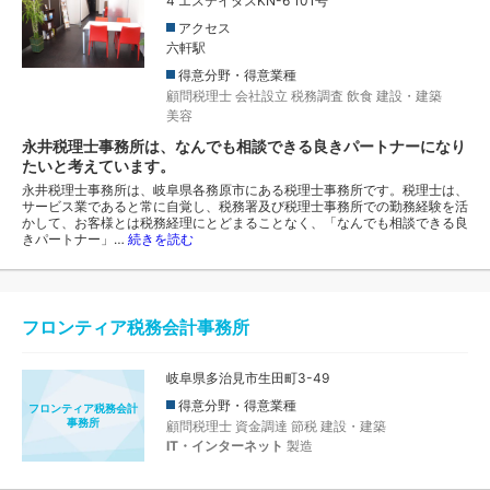
4 エステイタスKN-6 101号
アクセス
六軒駅
得意分野・得意業種
顧問税理士
会社設立
税務調査
飲食
建設・建築
美容
永井税理士事務所は、なんでも相談できる良きパートナーになり
たいと考えています。
永井税理士事務所は、岐阜県各務原市にある税理士事務所です。税理士は、
サービス業であると常に自覚し、税務署及び税理士事務所での勤務経験を活
かして、お客様とは税務経理にとどまることなく、「なんでも相談できる良
きパートナー」…
続きを読む
フロンティア税務会計事務所
岐阜県多治見市生田町3-49
得意分野・得意業種
フロンティア税務会計
事務所
顧問税理士
資金調達
節税
建設・建築
IT・インターネット
製造