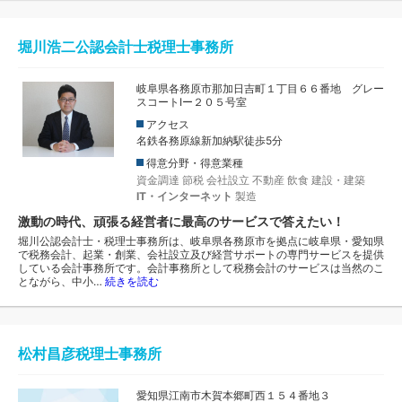
堀川浩二公認会計士税理士事務所
岐阜県各務原市那加日吉町１丁目６６番地 グレー
スコートⅠー２０５号室
アクセス
名鉄各務原線新加納駅徒歩5分
得意分野・得意業種
資金調達
節税
会社設立
不動産
飲食
建設・建築
IT・インターネット
製造
激動の時代、頑張る経営者に最高のサービスで答えたい！
堀川公認会計士・税理士事務所は、岐阜県各務原市を拠点に岐阜県・愛知県
で税務会計、起業・創業、会社設立及び経営サポートの専門サービスを提供
している会計事務所です。会計事務所として税務会計のサービスは当然のこ
とながら、中小…
続きを読む
松村昌彦税理士事務所
愛知県江南市木賀本郷町西１５４番地３