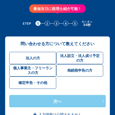
最短当日に税理士紹介可能！
カンタン
STEP
1
2
3
4
5
30秒
問い合わせる方について教えてください
法人設立・法人成り予定
法人の方
の方
個人事業主・フリーラン
相続税申告の方
スの方
確定申告・その他
次へ
入力情報は公開されません