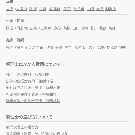
近畿
大阪
(
大阪市
・
堺市
)
京都
(
京都市
)
兵庫
(
神戸市
)
滋賀
奈良
和歌山
中国・四国
岡山
(
岡山市
)
広島
(
広島市
)
鳥取
島根
山口
徳島
香川
愛媛
高知
九州・沖縄
福岡
(
福岡市
・
北九州市
)
佐賀
長崎
熊本
(
熊本市
)
大分
宮崎
鹿児島
沖縄
税理士にかかる費用について
税理士の顧問料・報酬相場
決算の税理士費用・報酬相場
会社設立の税理士費用・報酬相場
相続税の税理士費用・報酬相場
確定申告の税理士費用・報酬相場
税理士の選び方について
顧問税理士の選び方
資金調達・融資に強い税理士の選び方