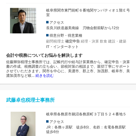
岐阜県関市東門前町６番地関サンパティオ１階Ｅ号
室
アクセス
長良川鉄道越美南線 刃物会館前駅から12分
得意分野・得意業種
顧問税理士
確定申告
経理・決算
飲食
建設・建築
IT・インターネット
会計や税務についてお悩みを解決します
佐藤輝弥税理士事務所では、記帳代行や給与計算業務から、確定申告・決算
書の作成、税務調査の立ち会い、節税対策の相談まで、親切丁寧にサポート
させていただきます。関市を中心に、美濃市、郡上市、加茂郡、岐阜市、美
濃加茂市など岐…
続きを読む
武藤卓也税理士事務所
岐阜県各務原市鵜沼各務原町３丁目５２４番地５
アクセス
JR：各務ヶ原駅 徒歩8分、名鉄：名電各務原駅
徒歩6分