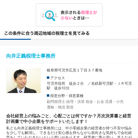
向井正義税理士事務所
岐阜県可児市広見１丁目３７番地
アクセス
可児市役所 徒歩２分 ／名鉄新可児駅・ＪＲ可児
駅 徒歩10分
得意分野・得意業種
顧問税理士
経理・決算
税金・お金
流通・小売
運輸・物流
製造
会社経営上の悩みごと、心配ごとは何ですか？月次決算書と経営
計画書で中小企業をサポートいたします！
私ども向井正義税理士事務所には、中小零細企業の経営者が持つ不安や悩み
を少しでも解消し、できるだけ安心感を持ちながら前向きな気持ちで会社経
営をしていただきたいという想いがあります。経営者に寄り添い、支えなが