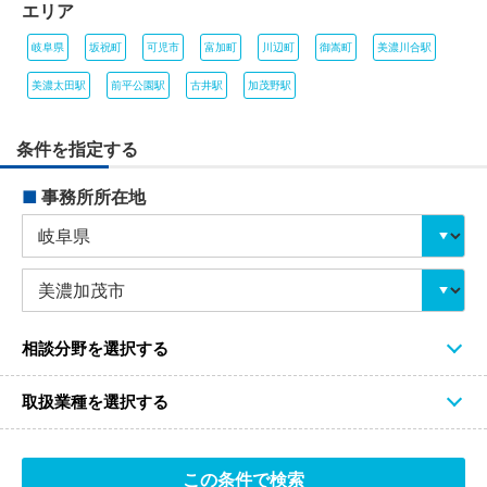
エリア
岐阜県
坂祝町
可児市
富加町
川辺町
御嵩町
美濃川合駅
美濃太田駅
前平公園駅
古井駅
加茂野駅
条件を指定する
■
事務所所在地
相談分野を選択する
取扱業種を選択する