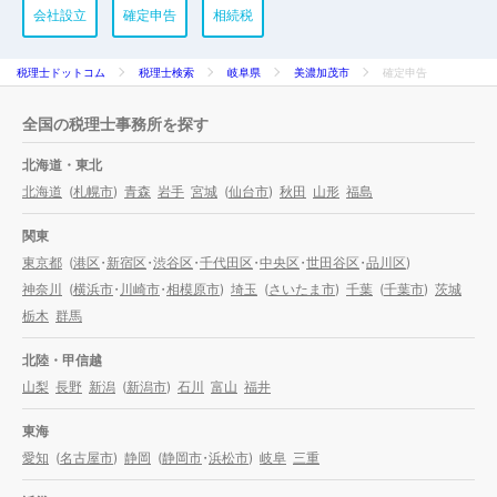
会社設立
確定申告
相続税
税理士ドットコム
税理士検索
岐阜県
美濃加茂市
確定申告
全国の税理士事務所を探す
北海道・東北
北海道
(
札幌市
)
青森
岩手
宮城
(
仙台市
)
秋田
山形
福島
関東
東京都
(
港区
・
新宿区
・
渋谷区
・
千代田区
・
中央区
・
世田谷区
・
品川区
)
神奈川
(
横浜市
・
川崎市
・
相模原市
)
埼玉
(
さいたま市
)
千葉
(
千葉市
)
茨城
栃木
群馬
北陸・甲信越
山梨
長野
新潟
(
新潟市
)
石川
富山
福井
東海
愛知
(
名古屋市
)
静岡
(
静岡市
・
浜松市
)
岐阜
三重