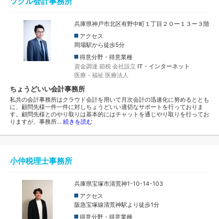
ツクル会計事務所
兵庫県神戸市北区有野中町１丁目２０ー１３ー３階
アクセス
岡場駅から徒歩5分
得意分野・得意業種
資金調達
節税
会社設立
IT・インターネット
医療・福祉
医療法人
ちょうどいい会計事務所
私共の会計事務所はクラウド会計を用いて月次会計の迅速化に努めるととも
に、顧問先様一件一件に対しちょうどいい適切なサポートを行っておりま
す。顧問先様とのやり取りは基本的にはチャットを通じやり取りを行ってお
りますが、事務所…
続きを読む
小仲税理士事務所
兵庫県宝塚市清荒神1-10-14-103
アクセス
阪急宝塚線清荒神駅より徒歩1分
得意分野・得意業種