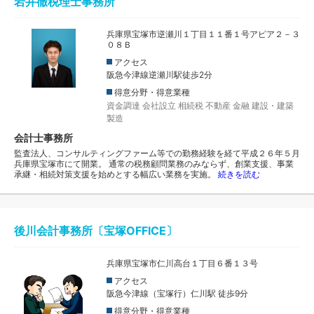
岩井徹税理士事務所
兵庫県宝塚市逆瀬川１丁目１１番１号アピア２－３
０８Ｂ
アクセス
阪急今津線逆瀬川駅徒歩2分
得意分野・得意業種
資金調達
会社設立
相続税
不動産
金融
建設・建築
製造
会計士事務所
監査法人、コンサルティングファーム等での勤務経験を経て平成２６年５月
兵庫県宝塚市にて開業。 通常の税務顧問業務のみならず、創業支援、事業
承継・相続対策支援を始めとする幅広い業務を実施。
続きを読む
後川会計事務所〔宝塚OFFICE〕
兵庫県宝塚市仁川高台１丁目６番１３号
アクセス
阪急今津線（宝塚行）仁川駅 徒歩9分
得意分野・得意業種