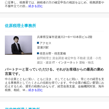
に従事し、税務署では、納税者の方の確定申告の相談をはじめ、税務調査や
不服申立ての担…
続きを読む
佐原税理士事務所
兵庫県宝塚市逆瀬川2ー6ー10本田ビル2階
アクセス
逆瀬川駅
得意分野・得意業種
顧問税理士
資金調達
確定申告
不動産
流通・小売
建設・建築
IT・インターネット
運輸・物流
パートナーと言っていただける。それがお客様からの最高の褒め
言葉です。
中小企業とともに笑い、ともに泣き、そしてともに戦い、常にその経営を支
える事務所としてたくさんの信頼を得ています。中小企業の幅広い要望にお
応えするため、通常の税務のみならず、経営改善支援、金融機関対策、海外
税務、相続、Ｍ…
続きを読む