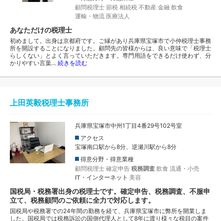
顧問税理士
節税
相続税
不動産
金融
飲食
運輸・物流
医療法人
あなただけの税理士
初めまして。出身は京都府です。ご縁があり兵庫県宝塚市で小仲税理士事務
所を開設することになりました。顧問先の皆様からは、良い意味で「税理士
らしくない」とよく言っていただきます。専門用語をできるだけ使わず、分
かりやすい言葉…
続きを読む
上田英毅税理士事務所
兵庫県宝塚市中州1丁目4番29号102号室
アクセス
宝塚南口駅から8分、逆瀬川駅から8分
得意分野・得意業種
顧問税理士
確定申告
税務調査
飲食
流通・小売
IT・インターネット
美容
国税局・税務署出身の税理士です。確定申告、税務調査、不服申
立て、税務顧問のご依頼に全力で対応します。
国税局や税務署での24年間の勤務を経て、兵庫県宝塚市に弊所を開業しま
した。国税局では税務訴訟の国側代理人として8年に渡り様々な税目の案件