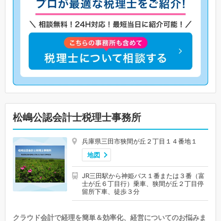
松嶋公認会計士税理士事務所
兵庫県三田市狭間が丘２丁目１４番地１
地図
JR三田駅から神姫バス１番または３番（富
士が丘６丁目行）乗車、狭間が丘２丁目停
留所下車、徒歩３分
クラウド会計で経理を簡単＆効率化、経営についてのお悩みま