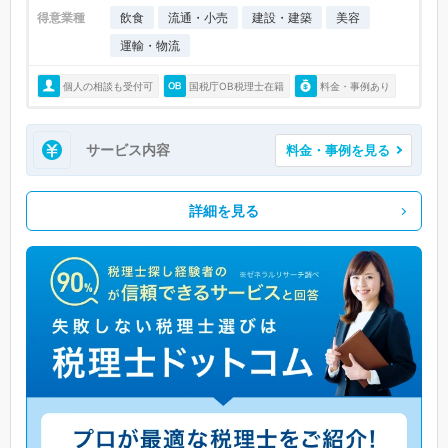
得意業種
飲食
流通・小売
建設・建築
美容
運輸・物流
個人の相談も受付可
国税庁OB税理士在籍
料金・事例あり
サービス内容
料金・事例を見る
詳細を見る