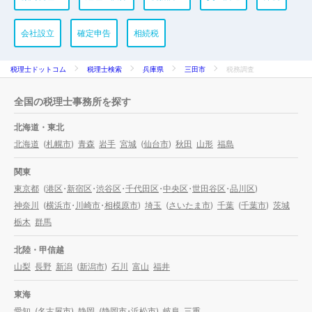
会社設立
確定申告
相続税
税理士ドットコム
税理士検索
兵庫県
三田市
税務調査
全国の税理士事務所を探す
北海道・東北
北海道
(
札幌市
)
青森
岩手
宮城
(
仙台市
)
秋田
山形
福島
関東
東京都
(
港区
・
新宿区
・
渋谷区
・
千代田区
・
中央区
・
世田谷区
・
品川区
)
神奈川
(
横浜市
・
川崎市
・
相模原市
)
埼玉
(
さいたま市
)
千葉
(
千葉市
)
茨城
栃木
群馬
北陸・甲信越
山梨
長野
新潟
(
新潟市
)
石川
富山
福井
東海
愛知
(
名古屋市
)
静岡
(
静岡市
・
浜松市
)
岐阜
三重