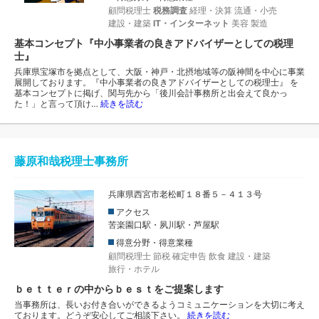
顧問税理士
税務調査
経理・決算
流通・小売
建設・建築
IT・インターネット
美容
製造
基本コンセプト『中小事業者の良きアドバイザーとしての税理
士』
兵庫県宝塚市を拠点として、大阪・神戸・北摂地域等の阪神間を中心に事業
展開しております。『中小事業者の良きアドバイザーとしての税理士』 を
基本コンセプトに掲げ、関与先から「後川会計事務所と出会えて良かっ
た！」と言って頂け…
続きを読む
藤原和哉税理士事務所
兵庫県西宮市老松町１８番５－４１３号
アクセス
苦楽園口駅・夙川駅・芦屋駅
得意分野・得意業種
顧問税理士
節税
確定申告
飲食
建設・建築
旅行・ホテル
ｂｅｔｔｅｒの中からｂｅｓｔをご提案します
当事務所は、長いお付き合いができるようコミュニケーションを大切に考え
ております。どうぞ安心してご相談下さい。
続きを読む