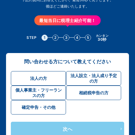
後ほどご連絡いたします。
最短当日に税理士紹介可能！
カンタン
STEP
1
2
3
4
5
30秒
問い合わせる方について教えてください
法人設立・法人成り予定
法人の方
の方
個人事業主・フリーラン
相続税申告の方
スの方
確定申告・その他
次へ