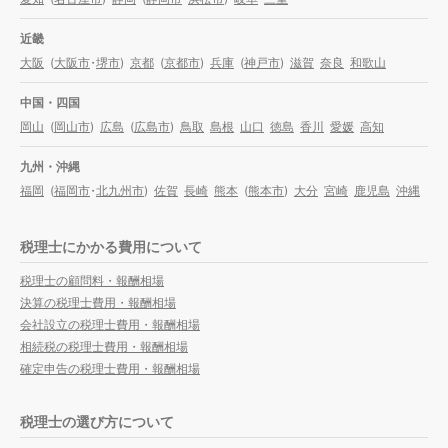
近畿
大阪
(
大阪市
・
堺市
)
京都
(
京都市
)
兵庫
(
神戸市
)
滋賀
奈良
和歌山
中国・四国
岡山
(
岡山市
)
広島
(
広島市
)
鳥取
島根
山口
徳島
香川
愛媛
高知
九州・沖縄
福岡
(
福岡市
・
北九州市
)
佐賀
長崎
熊本
(
熊本市
)
大分
宮崎
鹿児島
沖縄
税理士にかかる費用について
税理士の顧問料・報酬相場
決算の税理士費用・報酬相場
会社設立の税理士費用・報酬相場
相続税の税理士費用・報酬相場
確定申告の税理士費用・報酬相場
税理士の選び方について