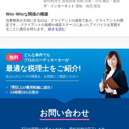
顧問税理士
資金調達
節税
流通・小売
建設・建築
IT・インターネット
運輸・物流
製造
Win-Winな関係の構築
当事務所が大切にするのは、クライアントの成長であり、クライアントの満
足です。 クライアントの規模や成長ステージにあったアドバイスを実践す
ることに責任を持ちます。
続きを読む
どんな条件でも
無料
プロのコーディネーターが
最適な税理士をご紹介!
あなたのニーズや課題を、お気軽にご相談ください
7割以上
が費用削減に成功！
24時間365日受付
お問い合わせ
下記の質問にお答えください。最短30秒で完了します。