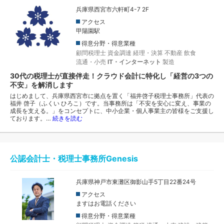
兵庫県西宮市六軒町4-7 2F
アクセス
甲陽園駅
得意分野・得意業種
顧問税理士
資金調達
経理・決算
不動産
飲食
流通・小売
IT・インターネット
製造
30代の税理士が直接伴走！クラウド会計に特化し「経営の3つの
不安」を解消します
はじめまして、兵庫県西宮市に拠点を置く「福井啓子税理士事務所」代表の
福井 啓子（ふくい ひろこ）です。当事務所は「不安を安心に変え、事業の
成長を支える。」をコンセプトに、中小企業・個人事業主の皆様をご支援し
ております。…
続きを読む
公認会計士・税理士事務所Genesis
兵庫県神戸市東灘区御影山手5丁目22番24号
アクセス
ますはお電話ください
得意分野・得意業種