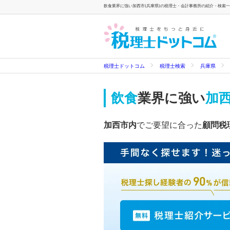
飲食業界に強い加西市(兵庫県)の税理士・会計事務所の紹介・検索一覧
税理士ドットコム
税理士検索
兵庫県
飲食
業界に強い
加西
加西市内
でご要望に合った
顧問税