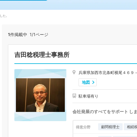
した。
1
件掲載中 1/1ページ
吉田稔税理士事務所
兵庫県加西市北条町横尾４６９
地図
駐車場有り
会社発展のすべてをサポート し
顧問税理士
相続
得意分野