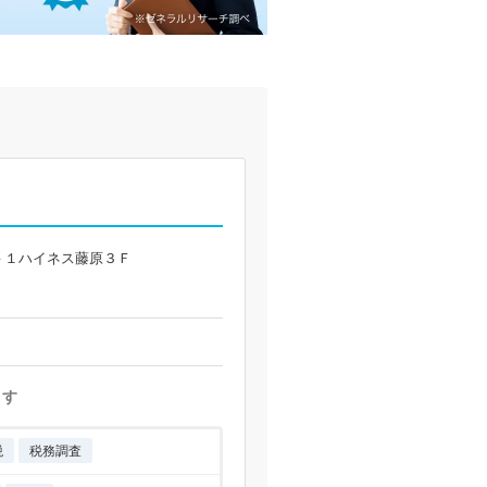
－１ハイネス藤原３Ｆ
ます
税
税務調査