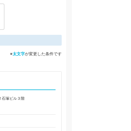
※
太文字
が変更した条件です
２石塚ビル３階