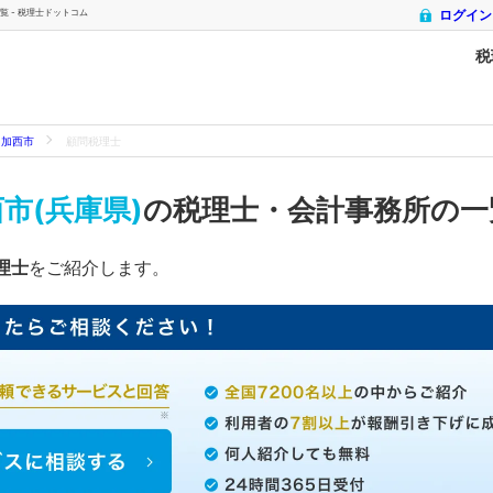
 - 税理士ドットコム
ログイン
税
加西市
顧問税理士
市(兵庫県)
の税理士・会計事務所の
理士
をご紹介します。