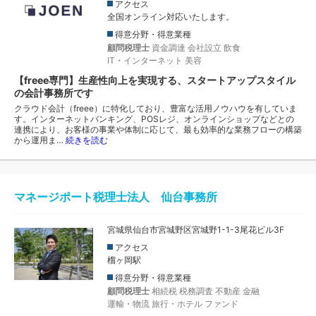
アクセス
全国オンライン対応いたします。
得意分野・得意業種
顧問税理士
資金調達
会社設立
飲食
IT・インターネット
美容
【freee専門】生産性向上を実現する、スタートアップスタイル
の会計事務所です
クラウド会計（freee）に特化しており、豊富な活用ノウハウを有していま
す。インターネットバンキング、POSレジ、オンラインショップなどとの
連携により、お客様の事業や体制に応じて、最も効率的な業務フローの構築
から運用ま…
続きを読む
マネージポート税理士法人 仙台事務所
宮城県仙台市宮城野区宮城野1-1-3尾花ビル3F
アクセス
榴ヶ岡駅
得意分野・得意業種
顧問税理士
相続税
税務調査
不動産
金融
運輸・物流
旅行・ホテル
ファンド