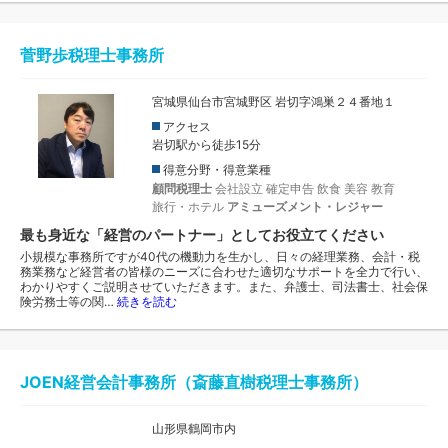
菅野歩税理士事務所
宮城県仙台市宮城野区 岩切字鴻巣２４番地１
アクセス
岩切駅から徒歩15分
得意分野・得意業種
顧問税理士
会社設立
確定申告
飲食
美容
教育
旅行・ホテル
アミューズメント・レジャー
最も身近な「経営のパートナー」としてお役立てください
小規模な事務所ですが40代の機動力を生かし、日々の経理業務、会計・税
務業務など経営者の皆様のニーズに合わせた適切なサポートを全力で行い、
わかりやすくご説明させていただきます。また、弁護士、司法書士、社会保
険労務士等の関…
続きを読む
JOEN経営会計事務所（斎藤直樹税理士事務所）
山形県鶴岡市内