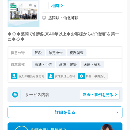
地図
盛岡駅・仙北町駅
◆◇◆盛岡で創業以来40年以上◆お客様からの“信頼”を第一
に◆◇◆
得意分野
節税
確定申告
税務調査
得意業種
流通・小売
建設・建築
医療・福祉
個人の相談も受付可
女性税理士在籍
料金・事例あり
サービス内容
料金・事例を見る
詳細を見る