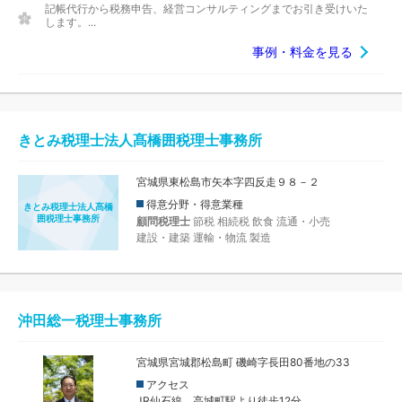
記帳代行から税務申告、経営コンサルティングまでお引き受けいた
します。...
事例・料金を見る
きとみ税理士法人髙橋囲税理士事務所
宮城県東松島市矢本字四反走９８－２
得意分野・得意業種
きとみ税理士法人髙橋
囲税理士事務所
顧問税理士
節税
相続税
飲食
流通・小売
建設・建築
運輸・物流
製造
沖田総一税理士事務所
宮城県宮城郡松島町 磯崎字長田80番地の33
アクセス
JR仙石線 高城町駅より徒歩12分