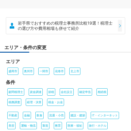
岩手県でおすすめの税理士事務所比較19選！税理士
の選び方や費用相場も併せて紹介
エリア・条件の変更
エリア
盛岡市
奥州市
一関市
花巻市
北上市
条件
顧問税理士
資金調達
節税
会社設立
確定申告
相続税
税務調査
経理・決算
税金・お金
不動産
金融
飲食
流通・小売
建設・建築
IT・インターネット
美容
運輸・物流
製造
教育
医療・福祉
旅行・ホテル