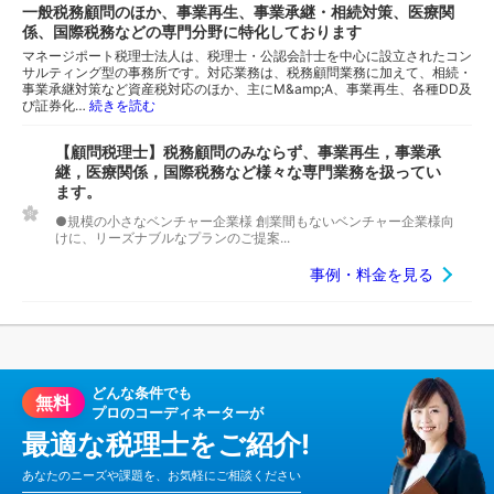
一般税務顧問のほか、事業再生、事業承継・相続対策、医療関
係、国際税務などの専門分野に特化しております
マネージポート税理士法人は、税理士・公認会計士を中心に設立されたコン
サルティング型の事務所です。対応業務は、税務顧問業務に加えて、相続・
事業承継対策など資産税対応のほか、主にM&amp;A、事業再生、各種DD及
び証券化…
続きを読む
【顧問税理士】税務顧問のみならず、事業再生，事業承
継，医療関係，国際税務など様々な専門業務を扱ってい
ます。
●規模の小さなベンチャー企業様 創業間もないベンチャー企業様向
けに、リーズナブルなプランのご提案...
事例・料金を見る
どんな条件でも
無料
プロのコーディネーターが
最適な税理士をご紹介!
あなたのニーズや課題を、お気軽にご相談ください