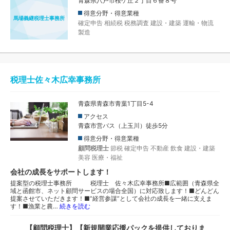
青森県八戸市桜ケ丘２丁目６番８号
得意分野・得意業種
馬場義継税理士事務所
確定申告
相続税
税務調査
建設・建築
運輸・物流
製造
税理士佐々木広幸事務所
青森県青森市青葉1丁目5-4
アクセス
青森市営バス（上玉川）徒歩5分
得意分野・得意業種
顧問税理士
節税
確定申告
不動産
飲食
建設・建築
美容
医療・福祉
会社の成長をサポートします！
提案型の税理士事務所 税理士 佐々木広幸事務所■広範囲（青森県全
域と函館市、ネット顧問サービスの場合全国）に対応致します！■どんどん
提案させていただきます！■”経営参謀”として会社の成長を一緒に支えま
す！■漁業と農…
続きを読む
【顧問税理士】【新規開業応援パックを提供しておりま