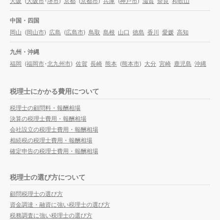
大阪
(
大阪市
・
堺市
)
京都
(
京都市
)
兵庫
(
神戸市
)
滋賀
奈良
和歌山
中国・四国
岡山
(
岡山市
)
広島
(
広島市
)
鳥取
島根
山口
徳島
香川
愛媛
高知
九州・沖縄
福岡
(
福岡市
・
北九州市
)
佐賀
長崎
熊本
(
熊本市
)
大分
宮崎
鹿児島
沖縄
税理士にかかる費用について
税理士の顧問料・報酬相場
決算の税理士費用・報酬相場
会社設立の税理士費用・報酬相場
相続税の税理士費用・報酬相場
確定申告の税理士費用・報酬相場
税理士の選び方について
顧問税理士の選び方
資金調達・融資に強い税理士の選び方
税務調査に強い税理士の選び方