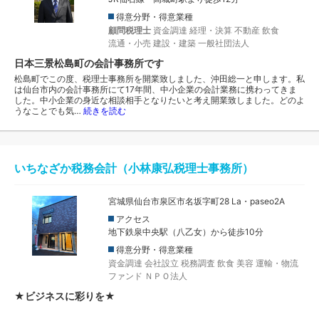
得意分野・得意業種
顧問税理士
資金調達
経理・決算
不動産
飲食
流通・小売
建設・建築
一般社団法人
日本三景松島町の会計事務所です
松島町でこの度、税理士事務所を開業致しました、沖田総一と申します。私
は仙台市内の会計事務所にて17年間、中小企業の会計業務に携わってきま
した。中小企業の身近な相談相手となりたいと考え開業致しました。どのよ
うなことでも気…
続きを読む
いちなざか税務会計（小林康弘税理士事務所）
宮城県仙台市泉区市名坂字町28 La・paseo2A
アクセス
地下鉄泉中央駅（八乙女）から徒歩10分
得意分野・得意業種
資金調達
会社設立
税務調査
飲食
美容
運輸・物流
ファンド
ＮＰＯ法人
★ビジネスに彩りを★