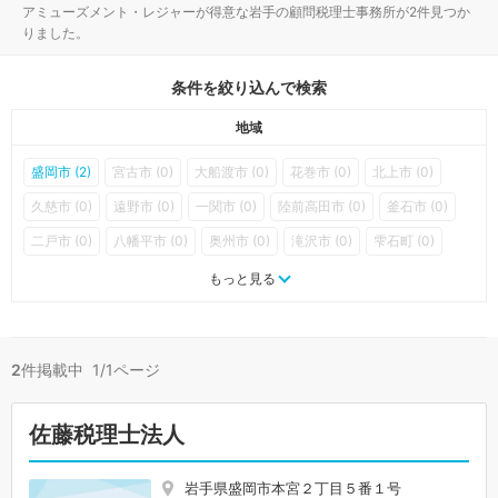
アミューズメント・レジャーが得意な岩手の顧問税理士事務所が2件見つか
りました。
条件を絞り込んで検索
地域
盛岡市 (2)
宮古市 (0)
大船渡市 (0)
花巻市 (0)
北上市 (0)
久慈市 (0)
遠野市 (0)
一関市 (0)
陸前高田市 (0)
釜石市 (0)
二戸市 (0)
八幡平市 (0)
奥州市 (0)
滝沢市 (0)
雫石町 (0)
葛巻町 (0)
岩手町 (0)
紫波町 (0)
矢巾町 (0)
西和賀町 (0)
もっと見る
金ケ崎町 (0)
平泉町 (0)
住田町 (0)
大槌町 (0)
山田町 (0)
岩泉町 (0)
田野畑村 (0)
普代村 (0)
軽米町 (0)
野田村 (0)
2
件掲載中 1/1ページ
九戸村 (0)
洋野町 (0)
一戸町 (0)
佐藤税理士法人
岩手県盛岡市本宮２丁目５番１号