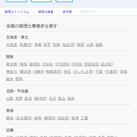
税理士ドットコム
税理士検索
岩手県
顧問税理士
全国の税理士事務所を探す
北海道・東北
北海道
(
札幌市
)
青森
岩手
宮城
(
仙台市
)
秋田
山形
福島
関東
東京都
(
港区
・
新宿区
・
渋谷区
・
千代田区
・
中央区
・
世田谷区
・
品川区
)
神奈川
(
横浜市
・
川崎市
・
相模原市
)
埼玉
(
さいたま市
)
千葉
(
千葉市
)
茨城
栃木
群馬
北陸・甲信越
山梨
長野
新潟
(
新潟市
)
石川
富山
福井
東海
愛知
(
名古屋市
)
静岡
(
静岡市
・
浜松市
)
岐阜
三重
近畿