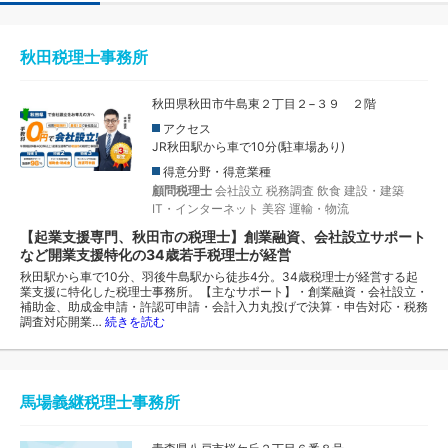
秋田税理士事務所
秋田県秋田市牛島東２丁目２−３９ ２階
アクセス
JR秋田駅から車で10分(駐車場あり)
得意分野・得意業種
顧問税理士
会社設立
税務調査
飲食
建設・建築
IT・インターネット
美容
運輸・物流
【起業支援専門、秋田市の税理士】創業融資、会社設立サポート
など開業支援特化の34歳若手税理士が経営
秋田駅から車で10分、羽後牛島駅から徒歩4分。34歳税理士が経営する起
業支援に特化した税理士事務所。【主なサポート】・創業融資・会社設立・
補助金、助成金申請・許認可申請・会計入力丸投げで決算・申告対応・税務
調査対応開業…
続きを読む
馬場義継税理士事務所