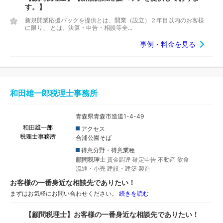
す。】
新規開業応援パックを提供とは、開業（設立）２年目以内のお客様
に限り、 とは、決算・申告・相談等全...
事例・料金を見る
和田雄一郎税理士事務所
青森県青森市造道1-4-49
アクセス
合浦公園そば
得意分野・得意業種
顧問税理士
資金調達
確定申告
不動産
飲食
流通・小売
建設・建築
製造
お客様の一番身近な相談先でありたい！
まずはお気軽にお問い合わせください。
続きを読む
【顧問税理士】お客様の一番身近な相談先でありたい！