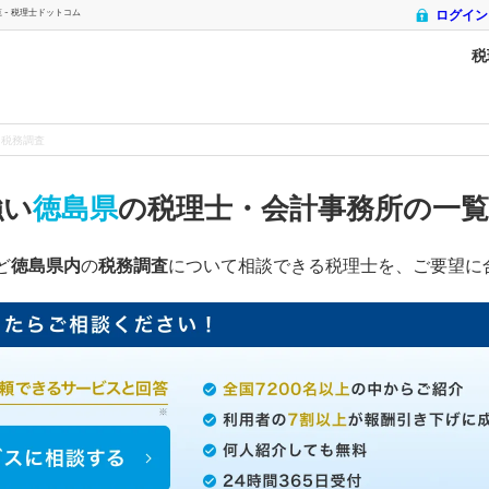
- 税理士ドットコム
ログイン
税
税務調査
強い
徳島県
の税理士・会計事務所の一
ど
徳島県内
の
税務調査
について相談できる税理士を、ご要望に