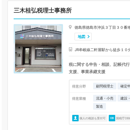
三木桂弘税理士事務所
徳島県徳島市沖浜３丁目３０番
地図
JR牟岐線二軒屋駅から徒歩１０
税に関する申告・相談、記帳代行
支援、事業承継支援
顧問税理士
確定
得意分野
流通・小売
建設
得意業種
製造
個人の相談も受付可
国税庁OB