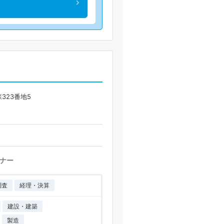
323番地5
ナー
調査
経理・決算
建設・建築
製造