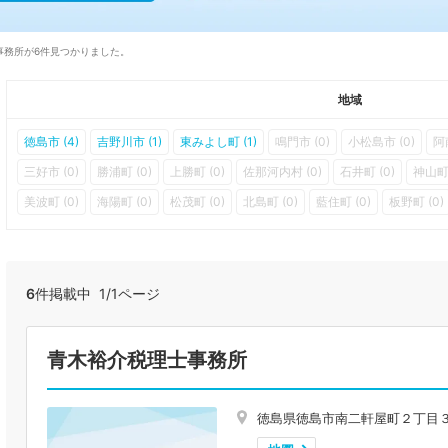
事務所が6件見つかりました。
地域
徳島市 (4)
吉野川市 (1)
東みよし町 (1)
鳴門市 (0)
小松島市 (0)
阿
三好市 (0)
勝浦町 (0)
上勝町 (0)
佐那河内村 (0)
石井町 (0)
神山町 
美波町 (0)
海陽町 (0)
松茂町 (0)
北島町 (0)
藍住町 (0)
板野町 (0)
6
件掲載中 1/1ページ
青木裕介税理士事務所
徳島県徳島市南二軒屋町２丁目