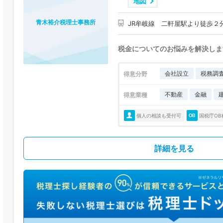
地図
青木裕介税理士事務所
JR牟岐線 二軒屋駅より徒歩２
税金についてのお悩みを解決しま
会社設立
税務調
得意分野
不動産
金融
得意業種
個人の相談も受付可
国税庁OB
詳細を見る