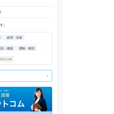
分
す。
査
経理・決算
建設・建築
運輸・物流
税理士在籍