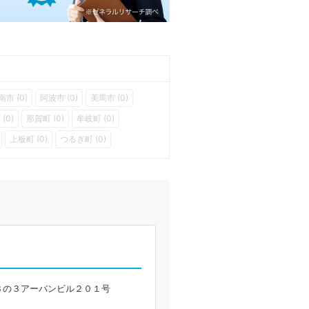
南市 (0)
阿波市 (0)
美馬市 (0)
(0)
那賀町 (0)
牟岐町 (0)
上板町 (0)
つるぎ町 (0)
３の３アーバンビル２０１号