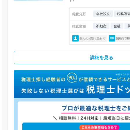
会社設立
税務調
得意分野
不動産
金融
得意業種
個人の相談も受付可
国税庁OB
詳細を見る