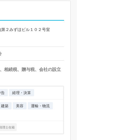
地第２みずほビル１０２号室
分
、相続税、贈与税、会社の設立
申告
経理・決算
・建築
美容
運輸・物流
税理士在籍