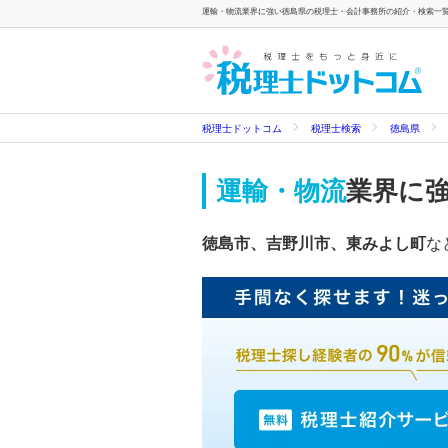
運輸・物流業界に強い徳島県の税理士・会計事務所の紹介・検索一覧 
税理士ドットコム
税理士検索
徳島県
運輸・物流
業界に
徳島市、吉野川市、東みよし町
な