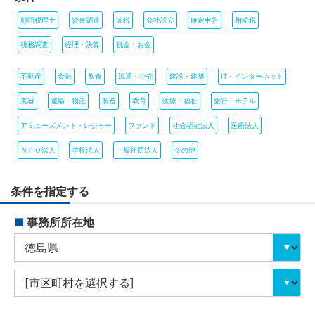
顧問税理士
資金調達
節税
会社設立
確定申告
相続税
税務調査
経理・決算
税金・お金
不動産
金融
飲食
流通・小売
建設・建築
IT・インターネット
美容
運輸・物流
製造
教育
医療・福祉
旅行・ホテル
アミューズメント・レジャー
ファンド
社会福祉法人
医療法人
ＮＰＯ法人
学校法人
一般社団法人
その他
条件を指定する
■
事務所所在地