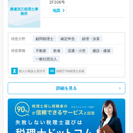
2F206号
廣瀬克己税理士事
地図
務所
得意分野
顧問税理士
確定申告
経理・決算
得意業種
不動産
飲食
流通・小売
建設・建築
一般社団法人
個人の相談も受付可
国税庁OB税理士在籍
詳細を見る