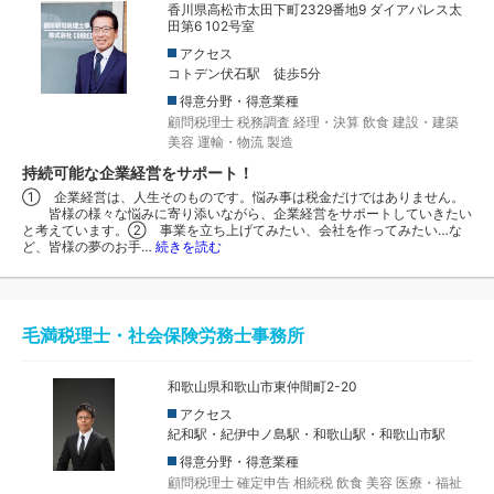
香川県高松市太田下町2329番地9 ダイアパレス太
田第6 102号室
アクセス
コトデン伏石駅 徒歩5分
得意分野・得意業種
顧問税理士
税務調査
経理・決算
飲食
建設・建築
美容
運輸・物流
製造
持続可能な企業経営をサポート！
① 企業経営は、人生そのものです。悩み事は税金だけではありません。
皆様の様々な悩みに寄り添いながら、企業経営をサポートしていきたい
と考えています。② 事業を立ち上げてみたい、会社を作ってみたい…な
ど、皆様の夢のお手…
続きを読む
毛満税理士・社会保険労務士事務所
和歌山県和歌山市東仲間町2-20
アクセス
紀和駅・紀伊中ノ島駅・和歌山駅・和歌山市駅
得意分野・得意業種
顧問税理士
確定申告
相続税
飲食
美容
医療・福祉