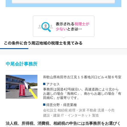
中尾会計事務所
和歌山県有田市古江見１５番地川口ビル４階６号室
アクセス
事務所は国道42号線沿い。高速道路により北から
お越しの場合「海南IC」、南からお越しの場合「有
田南IC」が最寄りです。
得意分野・得意業種
会社設立
相続税
経理・決算
不動産
流通・小売
建設・建築
IT・インターネット
製造
法人税、所得税、消費税、相続税の申告には当事務所をお選びく