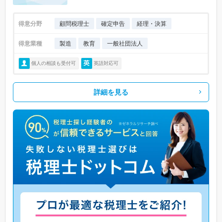
得意分野
顧問税理士
確定申告
経理・決算
得意業種
製造
教育
一般社団法人
個人の相談も受付可
英語対応可
詳細を見る