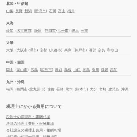
北陸・甲信越
山梨
長野
新潟
(
新潟市
)
石川
富山
福井
東海
愛知
(
名古屋市
)
静岡
(
静岡市
・
浜松市
)
岐阜
三重
近畿
大阪
(
大阪市
・
堺市
)
京都
(
京都市
)
兵庫
(
神戸市
)
滋賀
奈良
和歌山
中国・四国
岡山
(
岡山市
)
広島
(
広島市
)
鳥取
島根
山口
徳島
香川
愛媛
高知
九州・沖縄
福岡
(
福岡市
・
北九州市
)
佐賀
長崎
熊本
(
熊本市
)
大分
宮崎
鹿児島
沖縄
税理士にかかる費用について
税理士の顧問料・報酬相場
決算の税理士費用・報酬相場
会社設立の税理士費用・報酬相場
相続税の税理士費用・報酬相場