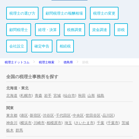
税理士の選び方
顧問税理士の報酬相場
税理士の変更
顧問税理士
経理・決算
税務調査
資金調達
節税
会社設立
確定申告
相続税
税理士ドットコム
税理士検索
徳島県
節税
全国の税理士事務所を探す
北海道・東北
北海道
(
札幌市
)
青森
岩手
宮城
(
仙台市
)
秋田
山形
福島
関東
東京都
(
港区
・
新宿区
・
渋谷区
・
千代田区
・
中央区
・
世田谷区
・
品川区
)
神奈川
(
横浜市
・
川崎市
・
相模原市
)
埼玉
(
さいたま市
)
千葉
(
千葉市
)
茨城
栃木
群馬