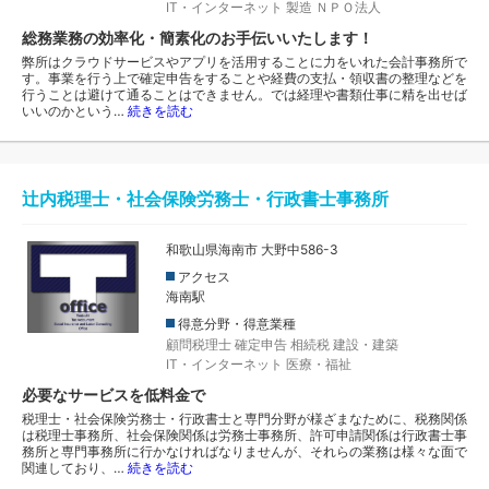
IT・インターネット
製造
ＮＰＯ法人
総務業務の効率化・簡素化のお手伝いいたします！
弊所はクラウドサービスやアプリを活用することに力をいれた会計事務所で
す。事業を行う上で確定申告をすることや経費の支払・領収書の整理などを
行うことは避けて通ることはできません。では経理や書類仕事に精を出せば
いいのかという…
続きを読む
辻内税理士・社会保険労務士・行政書士事務所
和歌山県海南市 大野中586-3
アクセス
海南駅
得意分野・得意業種
顧問税理士
確定申告
相続税
建設・建築
IT・インターネット
医療・福祉
必要なサービスを低料金で
税理士・社会保険労務士・行政書士と専門分野が様ざまなために、税務関係
は税理士事務所、社会保険関係は労務士事務所、許可申請関係は行政書士事
務所と専門事務所に行かなければなりませんが、それらの業務は様々な面で
関連しており、…
続きを読む