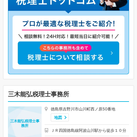
三木能弘税理士事務所
徳島県吉野川市山川町西ノ原50番地
地図
三木能弘税理士事
務所
ＪＲ四国徳島線阿波山川駅から徒歩１０分