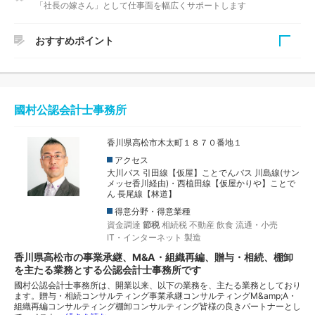
「社長の嫁さん」として仕事面を幅広くサポートします
おすすめポイント
所長の和泉潤税理士は、国税での経験を生かした豊富な知識
をベースに法人・個人の税務顧問や創業支援はもちろん相続
税対策・相続税申告や事業承継のご相談など、幅広い経験を
國村公認会計士事務所
お持ちの税理士です。また、コーチング資格を保有され、継
続的な経営アドバイスなどにも応じていることが特徴です。
香川県高松市木太町１８７０番地１
アクセス
大川バス 引田線【仮屋】ことでんバス 川島線(サン
メッセ香川経由)・西植田線【仮屋かりや】ことで
ん 長尾線【林道】
得意分野・得意業種
資金調達
節税
相続税
不動産
飲食
流通・小売
IT・インターネット
製造
香川県高松市の事業承継、M&A・組織再編、贈与・相続、棚卸
を主たる業務とする公認会計士事務所です
國村公認会計士事務所は、開業以来、以下の業務を、主たる業務としており
ます。贈与・相続コンサルティング事業承継コンサルティングM&amp;A・
組織再編コンサルティング棚卸コンサルティング皆様の良きパートナーとし