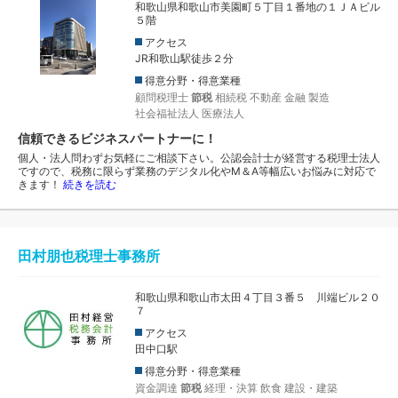
和歌山県和歌山市美園町５丁目１番地の１ＪＡビル
５階
アクセス
JR和歌山駅徒歩２分
得意分野・得意業種
顧問税理士
節税
相続税
不動産
金融
製造
社会福祉法人
医療法人
信頼できるビジネスパートナーに！
個人・法人問わずお気軽にご相談下さい。公認会計士が経営する税理士法人
ですので、税務に限らず業務のデジタル化やM＆A等幅広いお悩みに対応で
きます！
続きを読む
田村朋也税理士事務所
和歌山県和歌山市太田４丁目３番５ 川端ビル２０
７
アクセス
田中口駅
得意分野・得意業種
資金調達
節税
経理・決算
飲食
建設・建築