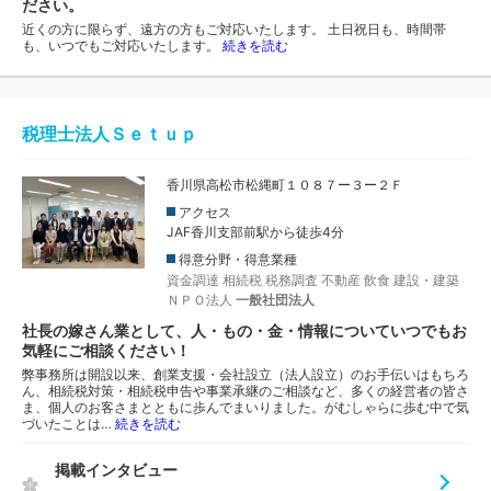
ださい。
近くの方に限らず、遠方の方もご対応いたします。 土日祝日も、時間帯
も、いつでもご対応いたします。
続きを読む
税理士法人Ｓｅｔｕｐ
香川県高松市松縄町１０８７ー３ー２Ｆ
アクセス
JAF香川支部前駅から徒歩4分
得意分野・得意業種
資金調達
相続税
税務調査
不動産
飲食
建設・建築
ＮＰＯ法人
一般社団法人
社長の嫁さん業として、人・もの・金・情報についていつでもお
気軽にご相談ください！
弊事務所は開設以来、創業支援・会社設立（法人設立）のお手伝いはもちろ
ん、相続税対策・相続税申告や事業承継のご相談など、多くの経営者の皆さ
ま、個人のお客さまとともに歩んでまいりました。がむしゃらに歩む中で気
づいたことは…
続きを読む
掲載インタビュー