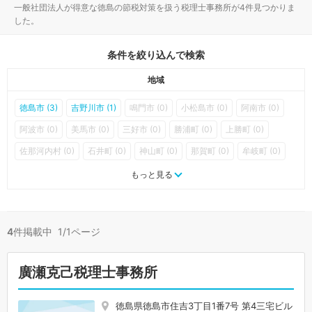
一般社団法人が得意な徳島の節税対策を扱う税理士事務所が4件見つかりま
した。
条件を絞り込んで検索
地域
徳島市 (3)
吉野川市 (1)
鳴門市 (0)
小松島市 (0)
阿南市 (0)
阿波市 (0)
美馬市 (0)
三好市 (0)
勝浦町 (0)
上勝町 (0)
佐那河内村 (0)
石井町 (0)
神山町 (0)
那賀町 (0)
牟岐町 (0)
美波町 (0)
海陽町 (0)
松茂町 (0)
北島町 (0)
藍住町 (0)
もっと見る
板野町 (0)
上板町 (0)
つるぎ町 (0)
東みよし町 (0)
4
件掲載中 1/1ページ
廣瀬克己税理士事務所
徳島県徳島市住吉3丁目1番7号 第4三宅ビル