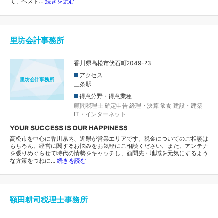
て、ベスト…
続きを読む
里坊会計事務所
香川県高松市伏石町2049-23
アクセス
里坊会計事務所
三条駅
得意分野・得意業種
顧問税理士
確定申告
経理・決算
飲食
建設・建築
IT・インターネット
YOUR SUCCESS IS OUR HAPPINESS
高松市を中心に香川県内、近県が営業エリアです。税金についてのご相談は
もちろん、経営に関するお悩みをお気軽にご相談ください。また、アンテナ
を張りめぐらせて時代の情勢をキャッチし、顧問先・地域を元気にするよう
な方策をつねに…
続きを読む
額田耕司税理士事務所