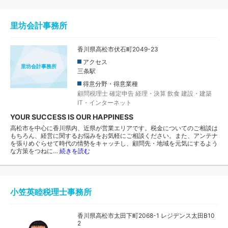
里坊会計事務所
香川県高松市伏石町2049-23
アクセス
里坊会計事務所
三条駅
得意分野・得意業種
顧問税理士
確定申告
経理・決算
飲食
建設・建築
IT・インターネット
YOUR SUCCESS IS OUR HAPPINESS
高松市を中心に香川県内、近県が営業エリアです。税金についてのご相談は
もちろん、経営に関するお悩みをお気軽にご相談ください。また、アンテナ
を張りめぐらせて時代の情勢をキャッチし、顧問先・地域を元気にするよう
な方策をつねに…
続きを読む
小笠英睦税理士事務所
香川県高松市太田下町2068-1 レジデンス太田B10
2