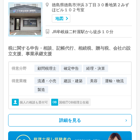
徳島県徳島市沖浜３丁目３０番地第２みず
ほビル１０２号室
地図
JR牟岐線二軒屋駅から徒歩１０分
税に関する申告・相談、記帳代行、相続税、贈与税、会社の設
立支援、事業承継支援
得意分野
顧問税理士
確定申告
経理・決算
得意業種
流通・小売
建設・建築
美容
運輸・物流
製造
個人の相談も受付可
国税庁OB税理士在籍
詳細を見る