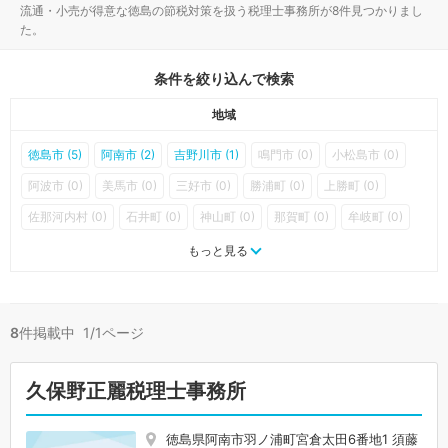
流通・小売が得意な徳島の節税対策を扱う税理士事務所が8件見つかりまし
た。
条件を絞り込んで検索
地域
徳島市 (5)
阿南市 (2)
吉野川市 (1)
鳴門市 (0)
小松島市 (0)
阿波市 (0)
美馬市 (0)
三好市 (0)
勝浦町 (0)
上勝町 (0)
佐那河内村 (0)
石井町 (0)
神山町 (0)
那賀町 (0)
牟岐町 (0)
美波町 (0)
海陽町 (0)
松茂町 (0)
北島町 (0)
藍住町 (0)
もっと見る
板野町 (0)
上板町 (0)
つるぎ町 (0)
東みよし町 (0)
8
件掲載中 1/1ページ
久保野正麗税理士事務所
徳島県阿南市羽ノ浦町宮倉太田6番地1 須藤