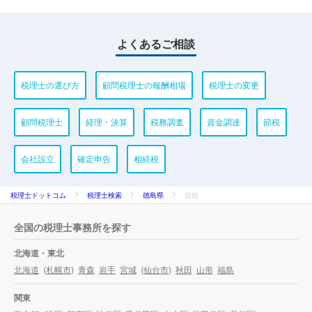
よくあるご相談
税理士の選び方
顧問税理士の報酬相場
税理士の変更
顧問税理士
経理・決算
税務調査
資金調達
節税
会社設立
確定申告
相続税
税理士ドットコム
税理士検索
徳島県
節税
全国の税理士事務所を探す
北海道・東北
北海道
(
札幌市
)
青森
岩手
宮城
(
仙台市
)
秋田
山形
福島
関東