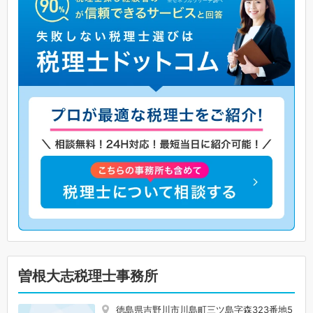
曽根大志税理士事務所
徳島県吉野川市川島町三ツ島字森323番地5