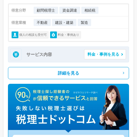
得意分野
顧問税理士
資金調達
相続税
得意業種
不動産
建設・建築
製造
個人の相談も受付可
料金・事例あり
サービス内容
料金・事例を見る
詳細を見る