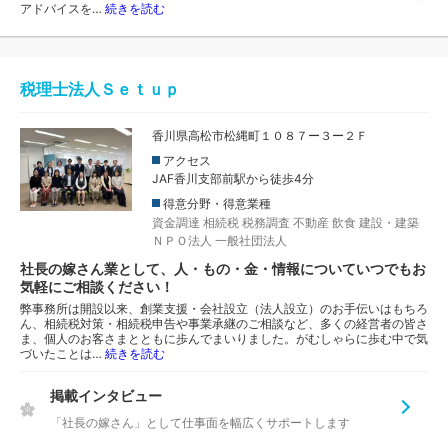
アドバイスを…
続きを読む
税理士法人Ｓｅｔｕｐ
香川県高松市松縄町１０８７ー３ー２Ｆ
アクセス
JAF香川支部前駅から徒歩4分
得意分野・得意業種
資金調達
相続税
税務調査
不動産
飲食
建設・建築
ＮＰＯ法人
一般社団法人
社長の嫁さん業として、人・もの・金・情報についていつでもお
気軽にご相談ください！
弊事務所は開設以来、創業支援・会社設立（法人設立）のお手伝いはもちろ
ん、相続税対策・相続税申告や事業承継のご相談など、多くの経営者の皆さ
ま、個人のお客さまとともに歩んでまいりました。がむしゃらに歩む中で気
づいたことは…
続きを読む
掲載インタビュー
「社長の嫁さん」として仕事面を幅広くサポートします