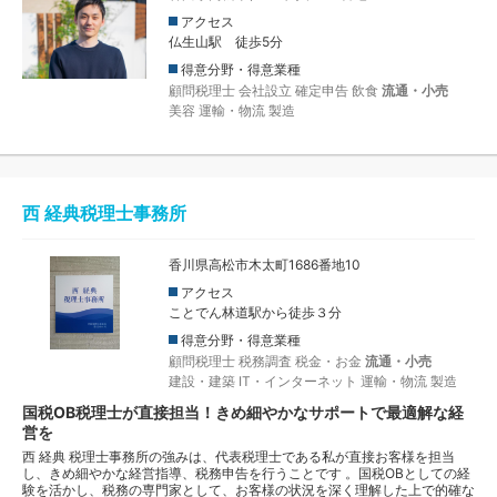
アクセス
仏生山駅 徒歩5分
得意分野・得意業種
顧問税理士
会社設立
確定申告
飲食
流通・小売
美容
運輸・物流
製造
西 経典税理士事務所
香川県高松市木太町1686番地10
アクセス
ことでん林道駅から徒歩３分
得意分野・得意業種
顧問税理士
税務調査
税金・お金
流通・小売
建設・建築
IT・インターネット
運輸・物流
製造
国税OB税理士が直接担当！きめ細やかなサポートで最適解な経
営を
西 経典 税理士事務所の強みは、代表税理士である私が直接お客様を担当
し、きめ細やかな経営指導、税務申告を行うことです 。国税OBとしての経
験を活かし、税務の専門家として、お客様の状況を深く理解した上で的確な