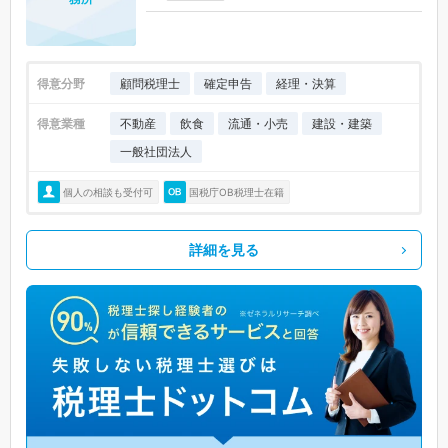
得意分野
顧問税理士
確定申告
経理・決算
得意業種
不動産
飲食
流通・小売
建設・建築
一般社団法人
個人の相談も受付可
国税庁OB税理士在籍
詳細を見る