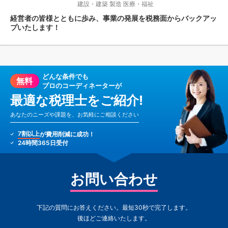
建設・建築
製造
医療・福祉
経営者の皆様とともに歩み、事業の発展を税務面からバックアッ
プいたします！
どんな条件でも
無料
プロのコーディネーターが
最適な税理士をご紹介!
あなたのニーズや課題を、お気軽にご相談ください
7割以上
が費用削減に成功！
24時間365日受付
お問い合わせ
下記の質問にお答えください。最短30秒で完了します。
後ほどご連絡いたします。