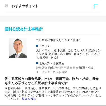
おすすめポイント
所長の和泉潤税理士は、国税での経験を生かした豊富な知識
をベースに法人・個人の税務顧問や創業支援はもちろん相続
税対策・相続税申告や事業承継のご相談など、幅広い経験を
國村公認会計士事務所
お持ちの税理士です。また、コーチング資格を保有され、継
続的な経営アドバイスなどにも応じていることが特徴です。
香川県高松市木太町１８７０番地１
アクセス
大川バス 引田線【仮屋】ことでんバス 川島線(サン
メッセ香川経由)・西植田線【仮屋かりや】ことで
ん 長尾線【林道】
得意分野・得意業種
資金調達
節税
相続税
不動産
飲食
流通・小売
IT・インターネット
製造
香川県高松市の事業承継、M&A・組織再編、贈与・相続、棚卸
を主たる業務とする公認会計士事務所です
國村公認会計士事務所は、開業以来、以下の業務を、主たる業務としており
ます。贈与・相続コンサルティング事業承継コンサルティングM&amp;A・
組織再編コンサルティング棚卸コンサルティング皆様の良きパートナーとし
て、ベスト…
続きを読む