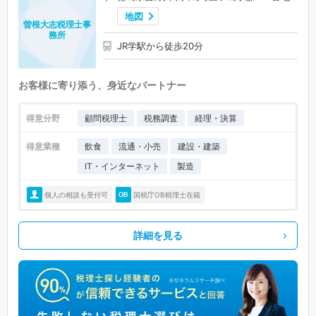
地図
曽根大志税理士事
務所
JR学駅から徒歩20分
お客様に寄り添う、身近なパートナー
得意分野
顧問税理士
税務調査
経理・決算
得意業種
飲食
流通・小売
建設・建築
IT・インターネット
製造
個人の相談も受付可
国税庁OB税理士在籍
詳細を見る