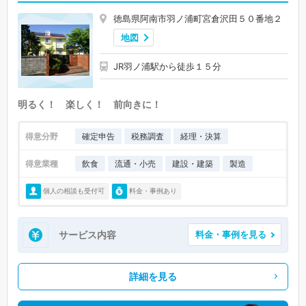
徳島県阿南市羽ノ浦町宮倉沢田５０番地２
地図
JR羽ノ浦駅から徒歩１５分
明るく！ 楽しく！ 前向きに！
得意分野
確定申告
税務調査
経理・決算
得意業種
飲食
流通・小売
建設・建築
製造
個人の相談も受付可
料金・事例あり
サービス内容
料金・事例を見る
詳細を見る