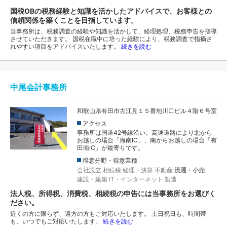
国税OBの税務経験と知識を活かしたアドバイスで、お客様との
信頼関係を築くことを目指しています。
当事務所は、税務調査の経験や知識を活かして、経理処理、税務申告を指導
させていただきます。 国税在職中に培った経験により、税務調査で指摘さ
れやすい項目をアドバイスいたします。
続きを読む
中尾会計事務所
和歌山県有田市古江見１５番地川口ビル４階６号室
アクセス
事務所は国道42号線沿い。高速道路により北から
お越しの場合「海南IC」、南からお越しの場合「有
田南IC」が最寄りです。
得意分野・得意業種
会社設立
相続税
経理・決算
不動産
流通・小売
建設・建築
IT・インターネット
製造
法人税、所得税、消費税、相続税の申告には当事務所をお選びく
ださい。
近くの方に限らず、遠方の方もご対応いたします。 土日祝日も、時間帯
も、いつでもご対応いたします。
続きを読む