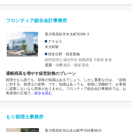
フロンティア総合会計事務所
香川県高松市木太町5098-3
アクセス
木太町駅
得意分野・得意業種
顧問税理士
確定申告
税務調査
不動産
飲食
流通・小売
建設・建築
製造
通帳残高を増やす経営財務のブレーン
税理士なら誰でも、節税の知識はあるでしょう。しかし重要なのは、「節税
に対する、税理士の姿勢」です。知識はあっても、節税に消極的で、お客様
に提案しないなら意味がありません。フロンティア総合会計事務所では、お
客様側の立場で…
続きを読む
もり税理士事務所
香川県高松市仏生山町甲354番地10