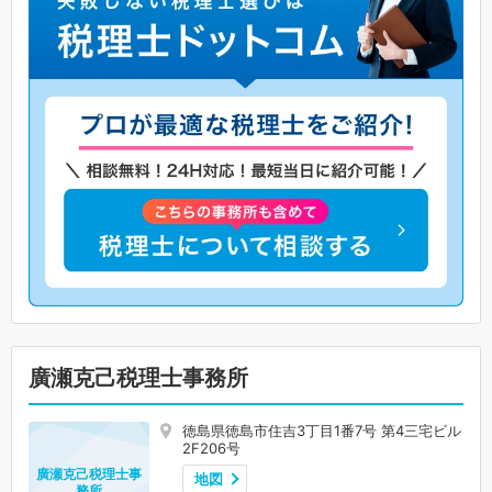
廣瀬克己税理士事務所
徳島県徳島市住吉3丁目1番7号 第4三宅ビル
2F206号
廣瀬克己税理士事
地図
務所