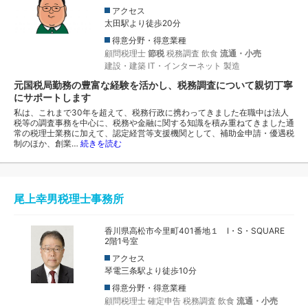
アクセス
太田駅より徒歩20分
得意分野・得意業種
顧問税理士
節税
税務調査
飲食
流通・小売
建設・建築
IT・インターネット
製造
元国税局勤務の豊富な経験を活かし、税務調査について親切丁寧
にサポートします
私は、これまで30年を超えて、税務行政に携わってきました在職中は法人
税等の調査事務を中心に、税務や金融に関する知識を積み重ねてきました通
常の税理士業務に加えて、認定経営等支援機関として、補助金申請・優遇税
制のほか、創業…
続きを読む
尾上幸男税理士事務所
香川県高松市今里町401番地１ Ⅰ・S・SQUARE
2階1号室
アクセス
琴電三条駅より徒歩10分
得意分野・得意業種
顧問税理士
確定申告
税務調査
飲食
流通・小売