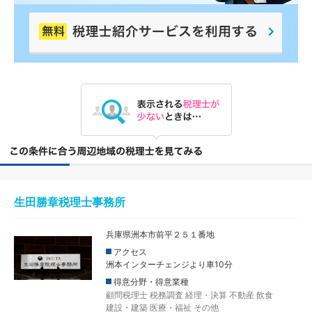
生田勝章税理士事務所
兵庫県洲本市前平２５１番地
アクセス
洲本インターチェンジより車10分
得意分野・得意業種
顧問税理士
税務調査
経理・決算
不動産
飲食
建設・建築
医療・福祉
その他