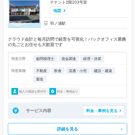
テナント2階203号室
地図
羽ノ浦駅
クラウド会計と毎月訪問で経営を可視化！バックオフィス業務
の丸ごとお任せも大歓迎です
得意分野
顧問税理士
資金調達
経理・決算
得意業種
不動産
飲食
流通・小売
建設・建築
製造
個人の相談も受付可
料金・事例あり
サービス内容
料金・事例を見る
詳細を見る