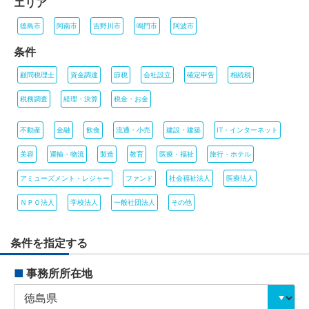
エリア
徳島市
阿南市
吉野川市
鳴門市
阿波市
条件
顧問税理士
資金調達
節税
会社設立
確定申告
相続税
税務調査
経理・決算
税金・お金
不動産
金融
飲食
流通・小売
建設・建築
IT・インターネット
美容
運輸・物流
製造
教育
医療・福祉
旅行・ホテル
アミューズメント・レジャー
ファンド
社会福祉法人
医療法人
ＮＰＯ法人
学校法人
一般社団法人
その他
条件を指定する
■
事務所所在地