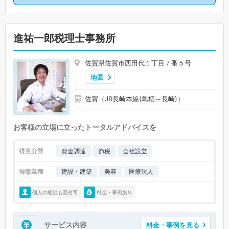
進祐一郎税理士事務所
佐賀県佐賀市西田代１丁目７番５号
地図
佐賀（JR長崎本線(鳥栖～長崎)）
お客様の立場に立ったトータルアドバイスを
得意分野
資金調達
節税
会社設立
得意業種
建設・建築
美容
医療法人
個人の相談も受付可
料金・事例あり
サービス内容
料金・事例を見る