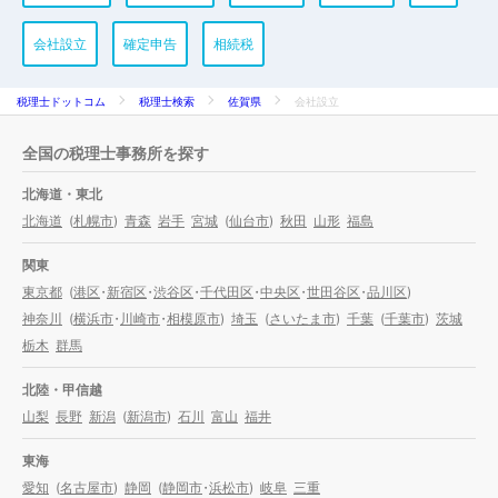
会社設立
確定申告
相続税
税理士ドットコム
税理士検索
佐賀県
会社設立
全国の税理士事務所を探す
北海道・東北
北海道
(
札幌市
)
青森
岩手
宮城
(
仙台市
)
秋田
山形
福島
関東
東京都
(
港区
・
新宿区
・
渋谷区
・
千代田区
・
中央区
・
世田谷区
・
品川区
)
神奈川
(
横浜市
・
川崎市
・
相模原市
)
埼玉
(
さいたま市
)
千葉
(
千葉市
)
茨城
栃木
群馬
北陸・甲信越
山梨
長野
新潟
(
新潟市
)
石川
富山
福井
東海
愛知
(
名古屋市
)
静岡
(
静岡市
・
浜松市
)
岐阜
三重