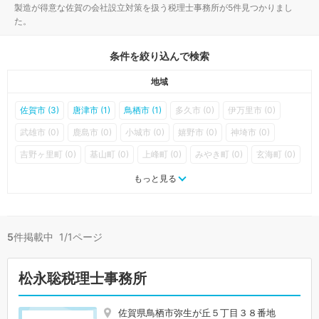
製造が得意な佐賀の会社設立対策を扱う税理士事務所が5件見つかりまし
た。
条件を絞り込んで検索
地域
佐賀市 (3)
唐津市 (1)
鳥栖市 (1)
多久市 (0)
伊万里市 (0)
武雄市 (0)
鹿島市 (0)
小城市 (0)
嬉野市 (0)
神埼市 (0)
吉野ヶ里町 (0)
基山町 (0)
上峰町 (0)
みやき町 (0)
玄海町 (0)
有田町 (0)
大町町 (0)
江北町 (0)
白石町 (0)
太良町 (0)
もっと見る
5
件掲載中 1/1ページ
松永聡税理士事務所
佐賀県鳥栖市弥生が丘５丁目３８番地