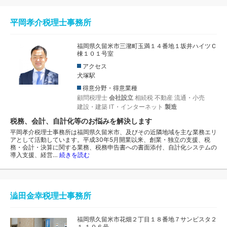
平岡孝介税理士事務所
福岡県久留米市三潴町玉満１４番地１坂井ハイツＣ
棟１０１号室
アクセス
犬塚駅
得意分野・得意業種
顧問税理士
会社設立
相続税
不動産
流通・小売
建設・建築
IT・インターネット
製造
税務、会計、自計化等のお悩みを解決します
平岡孝介税理士事務所は福岡県久留米市、及びその近隣地域を主な業務エリ
アとして活動しています。平成30年5月開業以来、創業・独立の支援、税
務・会計・決算に関する業務、税務申告書への書面添付、自計化システムの
導入支援、経営…
続きを読む
澁田金幸税理士事務所
福岡県久留米市花畑２丁目１８番地７サンビスタ２
１ １０６号