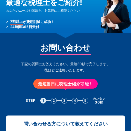
最適な税理士をご紹介!
あなたのニーズや課題を、お気軽にご相談ください
7割以上
が費用削減に成功！
24時間365日受付
お問い合わせ
下記の質問にお答えください。最短30秒で完了します。
後ほどご連絡いたします。
最短当日に税理士紹介可能！
カンタン
STEP
1
2
3
4
5
30秒
問い合わせる方について教えてください