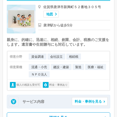
佐賀県唐津市新興町５２番地３０５号
地図
唐津駅から徒歩5分
親身に、的確に、迅速に、相続、創業、会計、税務のご支援を
します。遺言書や生前贈与にも対応しています。
得意分野
資金調達
会社設立
相続税
得意業種
流通・小売
建設・建築
製造
医療・福祉
ＮＰＯ法人
個人の相談も受付可
料金・事例あり
サービス内容
料金・事例を見る