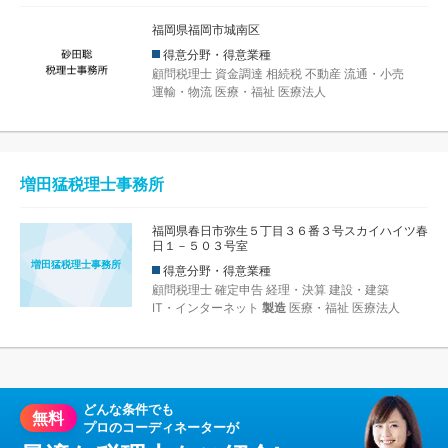
福岡県福岡市城南区
得意分野・得意業種
顧問税理士
資金調達
相続税
不動産
流通・小売
運輸・物流
医療・福祉
医療法人
増田猛税理士事務所
福岡県春日市弥生５丁目３６番３号スカイハイツ春
日１－５０３号室
増田猛税理士事務所
得意分野・得意業種
顧問税理士
確定申告
経理・決算
建設・建築
IT・インターネット
製造
医療・福祉
医療法人
どんな条件でも
無料
プロのコーディネーターが