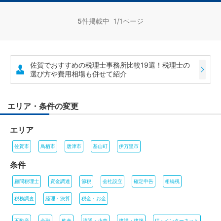
5
件掲載中 1/1ページ
佐賀でおすすめの税理士事務所比較19選！税理士の
選び方や費用相場も併せて紹介
エリア・条件の変更
エリア
佐賀市
鳥栖市
唐津市
基山町
伊万里市
条件
顧問税理士
資金調達
節税
会社設立
確定申告
相続税
税務調査
経理・決算
税金・お金
不動産
金融
飲食
流通・小売
建設・建築
IT・インターネット