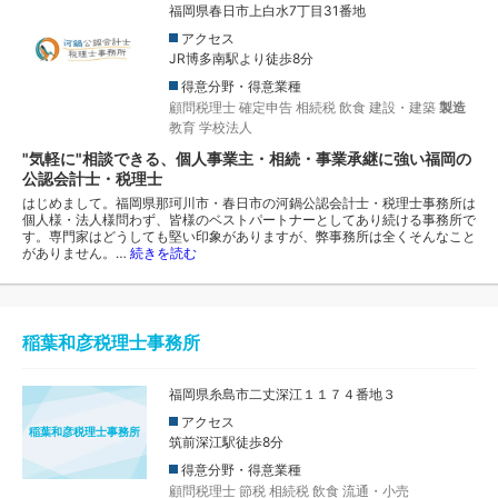
福岡県春日市上白水7丁目31番地
アクセス
JR博多南駅より徒歩8分
得意分野・得意業種
顧問税理士
確定申告
相続税
飲食
建設・建築
製造
教育
学校法人
"気軽に"相談できる、個人事業主・相続・事業承継に強い福岡の
公認会計士・税理士
はじめまして。福岡県那珂川市・春日市の河鍋公認会計士・税理士事務所は
個人様・法人様問わず、皆様のベストパートナーとしてあり続ける事務所で
す。専門家はどうしても堅い印象がありますが、弊事務所は全くそんなこと
がありません。…
続きを読む
稲葉和彦税理士事務所
福岡県糸島市二丈深江１１７４番地３
アクセス
稲葉和彦税理士事務所
筑前深江駅徒歩8分
得意分野・得意業種
顧問税理士
節税
相続税
飲食
流通・小売