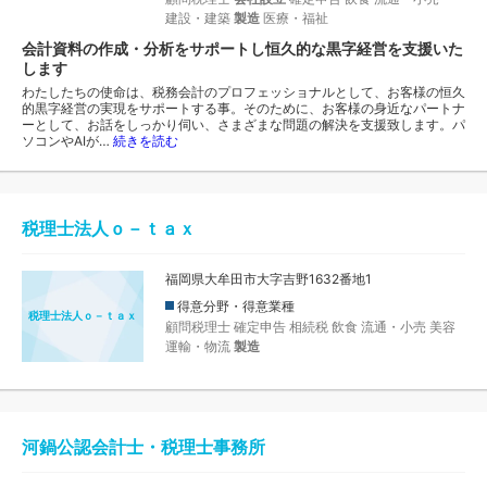
建設・建築
製造
医療・福祉
会計資料の作成・分析をサポートし恒久的な黒字経営を支援いた
します
わたしたちの使命は、税務会計のプロフェッショナルとして、お客様の恒久
的黒字経営の実現をサポートする事。そのために、お客様の身近なパートナ
ーとして、お話をしっかり伺い、さまざまな問題の解決を支援致します。パ
ソコンやAIが…
続きを読む
税理士法人ｏ－ｔａｘ
福岡県大牟田市大字吉野1632番地1
得意分野・得意業種
税理士法人ｏ－ｔａｘ
顧問税理士
確定申告
相続税
飲食
流通・小売
美容
運輸・物流
製造
河鍋公認会計士・税理士事務所