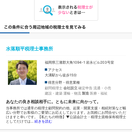
水落順平税理士事務所
福岡県三潴郡大角1094-1 岩永ビル203号室
アクセス
大溝駅から徒歩15分
得意分野・得意業種
顧問税理士
会社設立
確定申告
流通・小売
建設・建築
運輸・物流
製造
医療・福祉
あなたの良き相談相手に。ともに未来に向かって。
当事務所では通常の税理士顧問契約の他、起業・開業支援・相続対策など幅
広い分野でお客様のご要望にお応えしております。お気軽にお問合せいただ
けますと幸いです。【私たちの特徴】▼公認会計士・税理士資格保有税理士
としてだけでは…
続きを読む