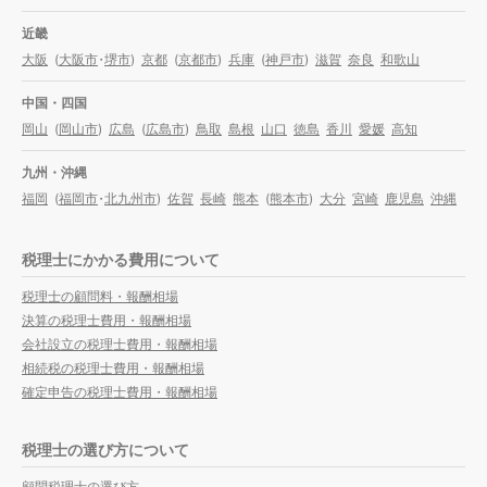
近畿
大阪
(
大阪市
・
堺市
)
京都
(
京都市
)
兵庫
(
神戸市
)
滋賀
奈良
和歌山
中国・四国
岡山
(
岡山市
)
広島
(
広島市
)
鳥取
島根
山口
徳島
香川
愛媛
高知
九州・沖縄
福岡
(
福岡市
・
北九州市
)
佐賀
長崎
熊本
(
熊本市
)
大分
宮崎
鹿児島
沖縄
税理士にかかる費用について
税理士の顧問料・報酬相場
決算の税理士費用・報酬相場
会社設立の税理士費用・報酬相場
相続税の税理士費用・報酬相場
確定申告の税理士費用・報酬相場
税理士の選び方について
顧問税理士の選び方