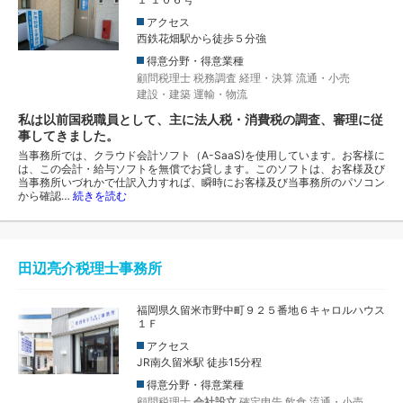
アクセス
西鉄花畑駅から徒歩５分強
得意分野・得意業種
顧問税理士
税務調査
経理・決算
流通・小売
建設・建築
運輸・物流
私は以前国税職員として、主に法人税・消費税の調査、審理に従
事してきました。
当事務所では、クラウド会計ソフト（A-SaaS)を使用しています。お客様に
は、この会計・給与ソフトを無償でお貸します。このソフトは、お客様及び
当事務所いづれかで仕訳入力すれば、瞬時にお客様及び当事務所のパソコン
から確認…
続きを読む
田辺亮介税理士事務所
福岡県久留米市野中町９２５番地６キャロルハウス
１Ｆ
アクセス
JR南久留米駅 徒歩15分程
得意分野・得意業種
顧問税理士
会社設立
確定申告
飲食
流通・小売