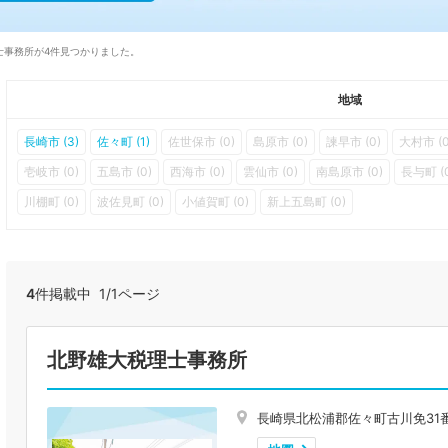
士事務所が4件見つかりました。
地域
長崎市 (3)
佐々町 (1)
佐世保市 (0)
島原市 (0)
諫早市 (0)
大村市 (0
壱岐市 (0)
五島市 (0)
西海市 (0)
雲仙市 (0)
南島原市 (0)
長与町 (
川棚町 (0)
波佐見町 (0)
小値賀町 (0)
新上五島町 (0)
4
件掲載中 1/1ページ
北野雄大税理士事務所
長崎県北松浦郡佐々町古川免31