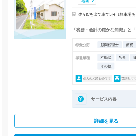
地図
佐々ICを出て車で5分（駐車場
「税務・会計の確かな知識」と「
顧問税理士
節税
得意分野
不動産
飲食
得意業種
その他
個人の相談も受付可
英語対応
サービス内容
詳細を見る