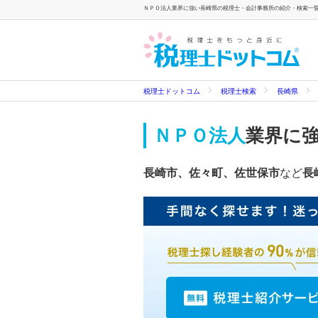
ＮＰＯ法人業界に強い長崎県の税理士・会計事務所の紹介・検索一覧 
税理士ドットコム
税理士検索
長崎県
ＮＰＯ法人
業界に
長崎市、佐々町、佐世保市
など
長