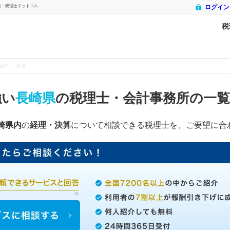
- 税理士ドットコム
ログイン
税
経理・決算
強い
長崎県
の税理士・会計事務所の一
崎県内
の
経理・決算
について相談できる税理士を、ご要望に合