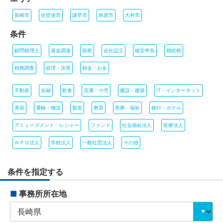
長崎市
佐世保市
諫早市
島原市
大村市
条件
顧問税理士
資金調達
節税
会社設立
確定申告
相続税
税務調査
経理・決算
税金・お金
不動産
金融
飲食
流通・小売
建設・建築
IT・インターネット
美容
運輸・物流
製造
教育
医療・福祉
旅行・ホテル
アミューズメント・レジャー
ファンド
社会福祉法人
医療法人
ＮＰＯ法人
学校法人
一般社団法人
その他
条件を指定する
■
事務所所在地