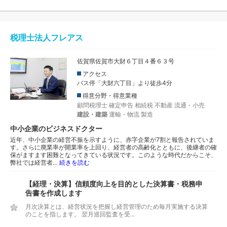
税理士法人フレアス
佐賀県佐賀市大財６丁目４番６３号
アクセス
バス停「大財六丁目」より徒歩4分
得意分野・得意業種
顧問税理士
確定申告
相続税
不動産
流通・小売
建設・建築
運輸・物流
製造
中小企業のビジネスドクター
近年、中小企業の経営不振を示すように、赤字企業が7割と報告されていま
す。さらに廃業率が開業率を上回り、経営者の高齢化とともに、後継者の確
保がますます困難となってきている状況です。このような時代だからこそ、
弊社では経営者…
続きを読む
【経理・決算】信頼度向上を目的とした決算書・税務申
告書を作成します
月次決算とは、経営状況を把握し経営管理のため毎月実施する決算
のことを指します。 翌月巡回監査を受...