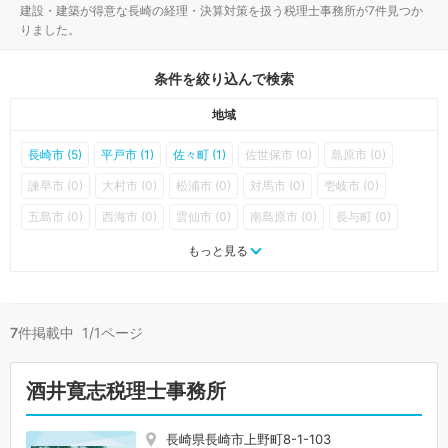
建設・建築が得意な長崎の経理・決算対策を扱う税理士事務所が7件見つか
りました。
条件を絞り込んで検索
地域
長崎市 (5)
平戸市 (1)
佐々町 (1)
佐世保市 (0)
島原市 (0)
諫早市 (0)
大村市 (0)
松浦市 (0)
対馬市 (0)
壱岐市 (0)
五島市 (0)
西海市 (0)
雲仙市 (0)
南島原市 (0)
長与町 (0)
時津町 (0)
東彼杵町 (0)
川棚町 (0)
波佐見町 (0)
小値賀町 (0)
もっと見る
新上五島町 (0)
7
件掲載中 1/1ページ
酒井寛志税理士事務所
長崎県長崎市上野町8-1-103