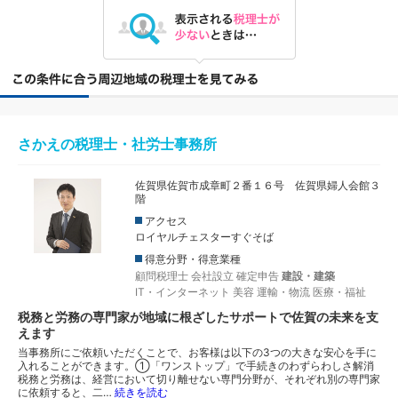
さかえの税理士・社労士事務所
佐賀県佐賀市成章町２番１６号 佐賀県婦人会館３
階
アクセス
ロイヤルチェスターすぐそば
得意分野・得意業種
顧問税理士
会社設立
確定申告
建設・建築
IT・インターネット
美容
運輸・物流
医療・福祉
税務と労務の専門家が地域に根ざしたサポートで佐賀の未来を支
えます
当事務所にご依頼いただくことで、お客様は以下の3つの大きな安心を手に
入れることができます。①「ワンストップ」で手続きのわずらわしさ解消
税務と労務は、経営において切り離せない専門分野が、それぞれ別の専門家
に依頼すると、二…
続きを読む