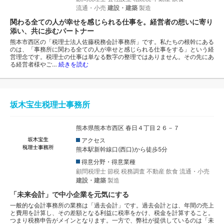
流通・小売
建設・建築
製造
関わる全ての人が幸せを感じられる仕事を。経営者の想いに寄り
添い、共に歩むパートナー
熊本市西区の「税理士法人佐藤税務会計事務所」です。私たちの根幹にある
のは、「事務所に関わる全ての人が幸せと感じられる仕事をする」という経
営理念です。税理士の仕事は単なる数字の整理ではありません。その先にあ
る経営者様やご…
続きを読む
坂木宝生税理士事務所
熊本県熊本市西区 春日４丁目２６－７
アクセス
熊本駅新幹線口(西口)から徒歩5分
得意分野・得意業種
顧問税理士
節税
税務調査
不動産
飲食
流通・小売
建設・建築
製造
「未来会計」で中小企業を元気にする
一般的な会計事務所の業務は「過去会計」です。過去会計とは、年間の売上
と費用を計算し、その差額となる利益に税率をかけ、税金を計算すること。
つまり税務申告がメインとなります。一方で、弊社が提供しているのは「未