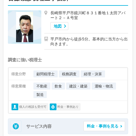
長崎県平戸市鏡川町８３１番地１太田アパ
ート２－Ａ号室
地図
平戸市内から徒歩5分。基本的に当方から出
向きます。
調査に強い税理士
得意分野
顧問税理士
税務調査
経理・決算
得意業種
不動産
飲食
建設・建築
運輸・物流
製造
個人の相談も受付可
料金・事例あり
サービス内容
料金・事例を見る