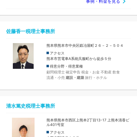
事例・料金を見る
佐藤香一税理士事務所
熊本県熊本市中央区鍛冶屋町２６－２－５０４
アクセス
熊本市営電車A系統呉服町から徒歩５分
得意分野・得意業種
顧問税理士
確定申告
税金・お金
不動産
飲食
流通・小売
建設・建築
旅行・ホテル
清水篤史税理士事務所
熊本県熊本市西区上熊本2丁目13-17 上熊本清香ビ
ル401号室
アクセス