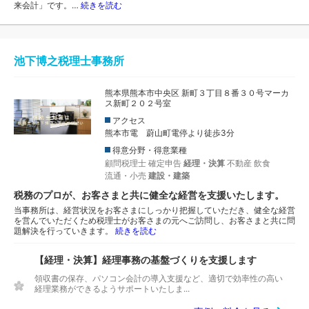
来会計」です。…
続きを読む
池下博之税理士事務所
熊本県熊本市中央区 新町３丁目８番３０号マーカ
ス新町２０２号室
アクセス
熊本市電 蔚山町電停より徒歩3分
得意分野・得意業種
顧問税理士
確定申告
経理・決算
不動産
飲食
流通・小売
建設・建築
税務のプロが、お客さまと共に健全な経営を支援いたします。
当事務所は、経営状況をお客さまにしっかり把握していただき、健全な経営
を営んでいただくため税理士がお客さまの元へご訪問し、お客さまと共に問
題解決を行っていきます。
続きを読む
【経理・決算】経理事務の基盤づくりを支援します
領収書の保存、パソコン会計の導入支援など、適切で効率性の高い
経理業務ができるようサポートいたしま...