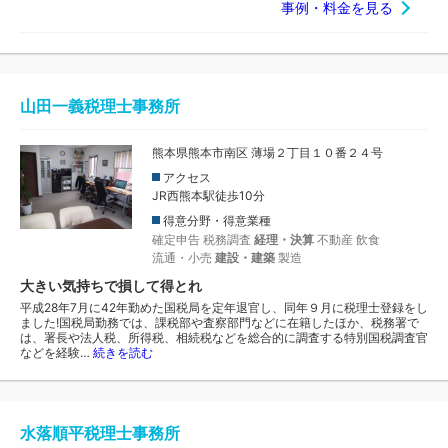
事例・料金を見る
山田一義税理士事務所
熊本県熊本市南区 薄場２丁目１０番２４号
アクセス
JR西熊本駅徒歩10分
得意分野・得意業種
確定申告
税務調査
経理・決算
不動産
飲食
流通・小売
建設・建築
製造
大きい気持ちで損して得とれ
平成28年7月に42年勤めた国税局を定年退官し、同年９月に税理士登録をし
ました!国税局勤務では、課税部や査察部門などに在籍したほか、税務署で
は、署長や法人税、所得税、相続税などを総合的に調査する特別国税調査官
などを経験…
続きを読む
水落順平税理士事務所