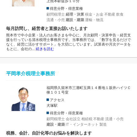
上熊本駅徒歩１０分
得意分野・得意業種
顧問税理士
経理・決算
税金・お金
不動産
飲食
流通・小売
建設・建築
運輸・物流
毎月訪問し、経営者と直接お話いたします
熊本市で中小企業・法人のお客さまを中心に、月次顧問・決算申告・経営支
援を行っている清水税理士事務所です。当事務所では、「数字を見るだけで
なく、経営に活かすサポート」を大切にしています。試算表や月次データを
もとに、会社の…
続きを読む
平岡孝介税理士事務所
福岡県久留米市三潴町玉満１４番地１坂井ハイツＣ
棟１０１号室
アクセス
犬塚駅
得意分野・得意業種
顧問税理士
会社設立
相続税
不動産
流通・小売
建設・建築
IT・インターネット
製造
税務、会計、自計化等のお悩みを解決します