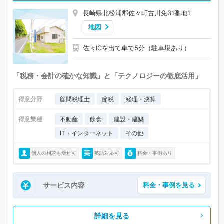
長崎県北松浦郡佐々町古川免31番地1
地図
佐々ICを出て車で5分（駐車場あり）
「税務・会計の確かな知識」と「テクノロジーの徹底活用」
得意分野
顧問税理士
節税
経理・決算
得意業種
不動産
飲食
建設・建築
IT・インターネット
その他
個人の相談も受付可
英語対応可
料金・事例あり
サービス内容
料金・事例を見る
詳細を見る