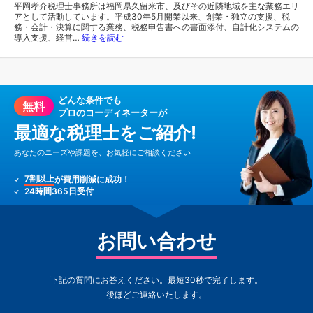
平岡孝介税理士事務所は福岡県久留米市、及びその近隣地域を主な業務エリ
アとして活動しています。平成30年5月開業以来、創業・独立の支援、税
務・会計・決算に関する業務、税務申告書への書面添付、自計化システムの
導入支援、経営…
続きを読む
どんな条件でも
無料
プロのコーディネーターが
最適な税理士をご紹介!
あなたのニーズや課題を、お気軽にご相談ください
7割以上
が費用削減に成功！
24時間365日受付
お問い合わせ
下記の質問にお答えください。最短30秒で完了します。
後ほどご連絡いたします。