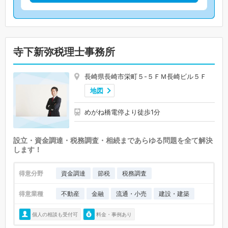
寺下新弥税理士事務所
長崎県長崎市栄町５-５ＦＭ長崎ビル５Ｆ
地図
めがね橋電停より徒歩1分
設立・資金調達・税務調査・相続まであらゆる問題を全て解決
します！
得意分野
資金調達
節税
税務調査
得意業種
不動産
金融
流通・小売
建設・建築
個人の相談も受付可
料金・事例あり