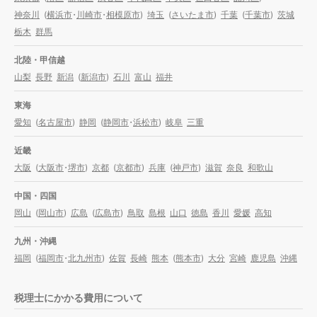
神奈川
(
横浜市
・
川崎市
・
相模原市
)
埼玉
(
さいたま市
)
千葉
(
千葉市
)
茨城
栃木
群馬
北陸・甲信越
山梨
長野
新潟
(
新潟市
)
石川
富山
福井
東海
愛知
(
名古屋市
)
静岡
(
静岡市
・
浜松市
)
岐阜
三重
近畿
大阪
(
大阪市
・
堺市
)
京都
(
京都市
)
兵庫
(
神戸市
)
滋賀
奈良
和歌山
中国・四国
岡山
(
岡山市
)
広島
(
広島市
)
鳥取
島根
山口
徳島
香川
愛媛
高知
九州・沖縄
福岡
(
福岡市
・
北九州市
)
佐賀
長崎
熊本
(
熊本市
)
大分
宮崎
鹿児島
沖縄
税理士にかかる費用について