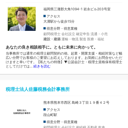
福岡県三潴郡大角1094-1 岩永ビル203号室
アクセス
大溝駅から徒歩15分
得意分野・得意業種
顧問税理士
会社設立
確定申告
流通・小売
建設・建築
運輸・物流
製造
医療・福祉
あなたの良き相談相手に。ともに未来に向かって。
当事務所では通常の税理士顧問契約の他、起業・開業支援・相続対策など幅
広い分野でお客様のご要望にお応えしております。お気軽にお問合せいただ
けますと幸いです。【私たちの特徴】▼公認会計士・税理士資格保有税理士
としてだけでは…
続きを読む
税理士法人佐藤税務会計事務所
熊本県熊本市西区 島崎３丁目１９番４２号
アクセス
段山町駅
得意分野・得意業種
顧問税理士
会社設立
相続税
不動産
飲食