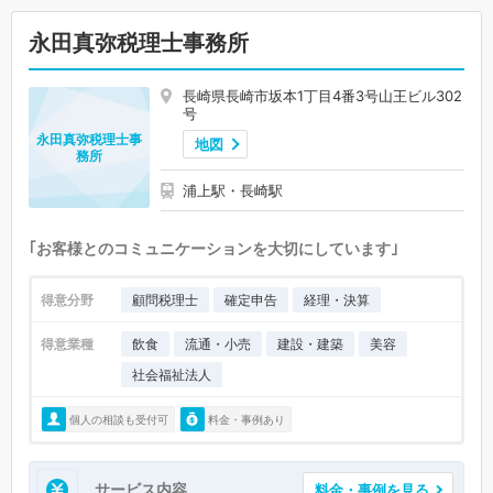
永田真弥税理士事務所
長崎県長崎市坂本1丁目4番3号山王ビル302
号
永田真弥税理士事
地図
務所
浦上駅・長崎駅
｢お客様とのコミュニケーションを大切にしています｣
得意分野
顧問税理士
確定申告
経理・決算
得意業種
飲食
流通・小売
建設・建築
美容
社会福祉法人
個人の相談も受付可
料金・事例あり
サービス内容
料金・事例を見る