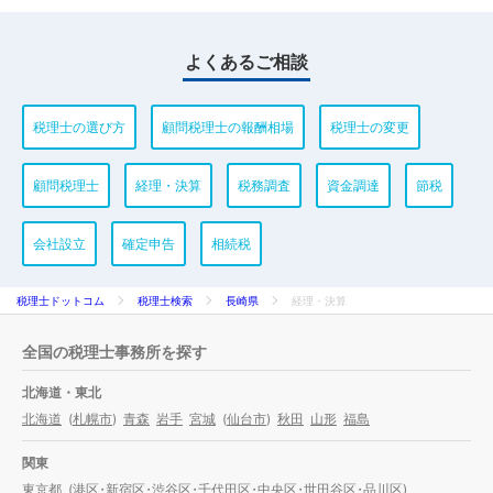
よくあるご相談
税理士の選び方
顧問税理士の報酬相場
税理士の変更
顧問税理士
経理・決算
税務調査
資金調達
節税
会社設立
確定申告
相続税
税理士ドットコム
税理士検索
長崎県
経理・決算
全国の税理士事務所を探す
北海道・東北
北海道
(
札幌市
)
青森
岩手
宮城
(
仙台市
)
秋田
山形
福島
関東
東京都
(
港区
・
新宿区
・
渋谷区
・
千代田区
・
中央区
・
世田谷区
・
品川区
)