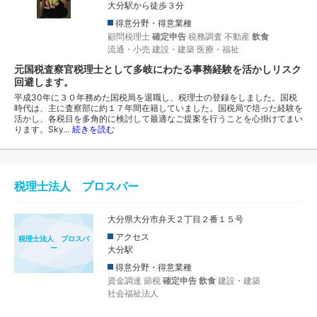
大分駅から徒歩３分
得意分野・得意業種
顧問税理士
確定申告
税務調査
不動産
飲食
流通・小売
建設・建築
医療・福祉
元国税査察官税理士として多岐にわたる事務経験を活かしリスク
回避します。
平成30年に３０年務めた国税局を退職し、税理士の登録をしました。国税
時代は、主に査察部に約１７年間在籍していました。国税局で培った経験を
活かし、各税目を多角的に検討して最適なご提案を行うことを心掛けてまい
ります。Sky…
続きを読む
税理士法人 プロスパー
大分県大分市弁天２丁目２番１５号
アクセス
税理士法人 プロスパ
ー
大分駅
得意分野・得意業種
資金調達
節税
確定申告
飲食
建設・建築
社会福祉法人