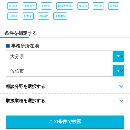
大分県
津久見市
臼杵市
豊後大野市
大分市
竹田市
佐伯駅
上岡駅
狩生駅
海崎駅
浅海井駅
条件を指定する
■
事務所所在地
相談分野を選択する
取扱業種を選択する