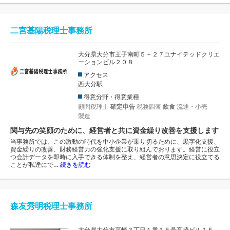
二宮基陽税理士事務所
大分県大分市王子南町５－２７ユナイテッドクリエ
ーションビル２０８
アクセス
西大分駅
得意分野・得意業種
顧問税理士
確定申告
税務調査
飲食
流通・小売
製造
関与先の笑顔のために、経営者と共に資金繰り改善を支援します
当事務所では、この激動の時代を中小企業が乗り切るために、黒字化支援、
資金繰りの改善、財務経営力の強化支援に取り組んでおります。経営に役立
つ会計データを即時に入手できる体制を整え、経営者の意思決定に役立てる
ことが私達にで…
続きを読む
森友秀明税理士事務所
大分県大分市高崎３丁目１番１５号高崎ビル１Ｆ