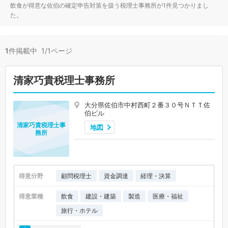
飲食が得意な佐伯の確定申告対策を扱う税理士事務所が1件見つかりまし
た。
1
件掲載中 1/1ページ
清家巧貴税理士事務所
大分県佐伯市中村西町２番３０号ＮＴＴ佐
伯ビル
清家巧貴税理士事
地図
務所
得意分野
顧問税理士
資金調達
経理・決算
得意業種
飲食
建設・建築
製造
医療・福祉
旅行・ホテル