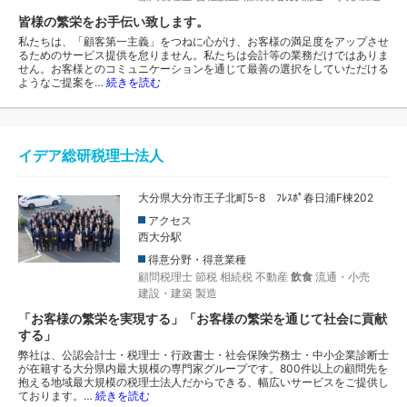
皆様の繁栄をお手伝い致します。
私たちは、「顧客第一主義」をつねに心がけ、お客様の満足度をアップさせ
るためのサービス提供を怠りません。私たちは会計等の業務だけではありま
せん。お客様とのコミュニケーションを通じて最善の選択をしていただける
ようなご提案を…
続きを読む
イデア総研税理士法人
大分県大分市王子北町5-8 ﾌﾚｽﾎﾟ春日浦F棟202
アクセス
西大分駅
得意分野・得意業種
顧問税理士
節税
相続税
不動産
飲食
流通・小売
建設・建築
製造
「お客様の繁栄を実現する」「お客様の繁栄を通じて社会に貢献
する」
弊社は、公認会計士・税理士・行政書士・社会保険労務士・中小企業診断士
が在籍する大分県内最大規模の専門家グループです。800件以上の顧問先を
抱える地域最大規模の税理士法人だからできる、幅広いサービスをご提供し
ております。…
続きを読む