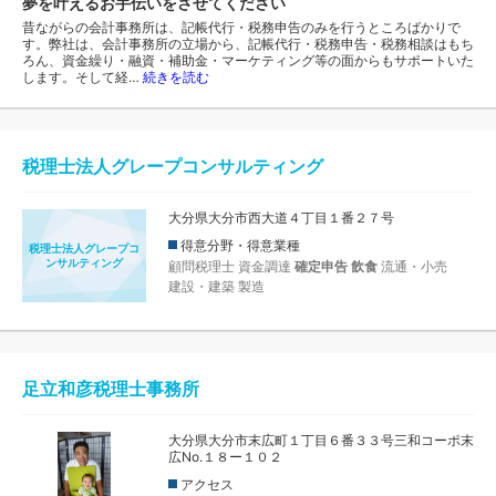
夢を叶えるお手伝いをさせてください
昔ながらの会計事務所は、記帳代行・税務申告のみを行うところばかりで
す。弊社は、会計事務所の立場から、記帳代行・税務申告・税務相談はもち
ろん、資金繰り・融資・補助金・マーケティング等の面からもサポートいた
します。そして経…
続きを読む
税理士法人グレープコンサルティング
大分県大分市西大道４丁目１番２７号
得意分野・得意業種
税理士法人グレープコ
ンサルティング
顧問税理士
資金調達
確定申告
飲食
流通・小売
建設・建築
製造
足立和彦税理士事務所
大分県大分市末広町１丁目６番３３号三和コーポ末
広No.１８ー１０２
アクセス