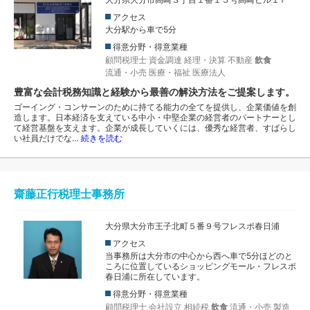
アクセス
大分駅から車で5分
得意分野・得意業種
顧問税理士
資金調達
経理・決算
不動産
飲食
流通・小売
医療・福祉
医療法人
豊富な会計税務知識と経験から最善の解決方法をご提案します。
ゴーイング・コンサーンのために持てる能力の全てを提供し、企業価値を創
造します。日本経済を支えている中小・中堅企業の経営者のパートナーとし
て経営基盤を支えます。企業が成長していくには、優秀な経営者、すばらし
い社員だけでな…
続きを読む
齋藤正行税理士事務所
大分県大分市王子北町５番９号フレスポ春日浦
アクセス
当事務所は大分市の中心から西へ車で5分ほどのと
ころに位置しているショッピングモール・フレスポ
春日浦に所在しています。
得意分野・得意業種
顧問税理士
会社設立
相続税
飲食
流通・小売
製造