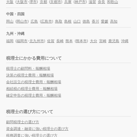
大阪
(
大阪市
・
堺市
)
京都
(
京都市
)
兵庫
(
神戸市
)
滋賀
奈良
和歌山
中国・四国
岡山
(
岡山市
)
広島
(
広島市
)
鳥取
島根
山口
徳島
香川
愛媛
高知
九州・沖縄
福岡
(
福岡市
・
北九州市
)
佐賀
長崎
熊本
(
熊本市
)
大分
宮崎
鹿児島
沖縄
税理士にかかる費用について
税理士の顧問料・報酬相場
決算の税理士費用・報酬相場
会社設立の税理士費用・報酬相場
相続税の税理士費用・報酬相場
確定申告の税理士費用・報酬相場
税理士の選び方について
顧問税理士の選び方
資金調達・融資に強い税理士の選び方
税務調査に強い税理士の選び方