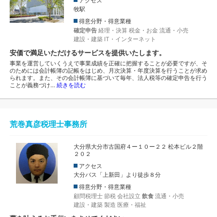
アクセス
牧駅
得意分野・得意業種
確定申告
経理・決算
税金・お金
流通・小売
建設・建築
IT・インターネット
安価で満足いただけるサービスを提供いたします。
事業を運営していくうえで事業成績を正確に把握することが必要ですが、そ
のためには会計帳簿の記帳をはじめ、月次決算・年度決算を行うことが求め
られます。また、その会計帳簿に基づいて毎年、法人税等の確定申告を行う
ことが義務づけ…
続きを読む
荒巻真彦税理士事務所
大分県大分市古国府４ー１０ー２２ 松本ビル２階
２０２
アクセス
大分バス「上新田」より徒歩８分
得意分野・得意業種
顧問税理士
節税
会社設立
飲食
流通・小売
建設・建築
製造
医療・福祉