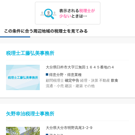
税理士工藤弘美事務所
大分県臼杵市大字江無田１６４５番地の４
得意分野・得意業種
税理士工藤弘美事務所
顧問税理士
確定申告
経理・決算
不動産
飲食
流通・小売
建設・建築
その他
矢野幸治税理士事務所
大分県大分市明野高尾3-2-9