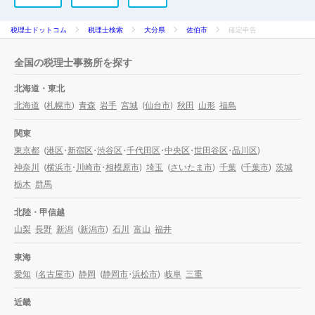
税理士ドットコム
税理士検索
大分県
佐伯市
確定申告
全国の税理士事務所を探す
北海道・東北
北海道
(
札幌市
)
青森
岩手
宮城
(
仙台市
)
秋田
山形
福島
関東
東京都
(
港区
・
新宿区
・
渋谷区
・
千代田区
・
中央区
・
世田谷区
・
品川区
)
神奈川
(
横浜市
・
川崎市
・
相模原市
)
埼玉
(
さいたま市
)
千葉
(
千葉市
)
茨城
栃木
群馬
北陸・甲信越
山梨
長野
新潟
(
新潟市
)
石川
富山
福井
東海
愛知
(
名古屋市
)
静岡
(
静岡市
・
浜松市
)
岐阜
三重
近畿