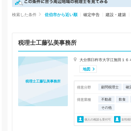
検索した条件
佐伯市から近い順
確定申告
建設・建築
税理士工藤弘美事務所
大分県臼杵市大字江無田１６
地図
税理士工藤弘美事務所
顧問税理士
確
得意分野
不動産
飲食
得意業種
その他
個人の相談も受付可
女性税