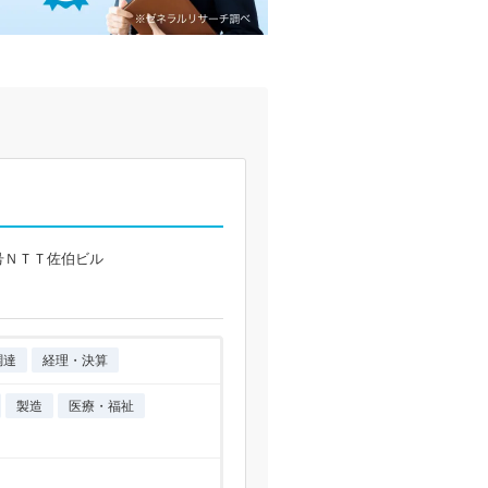
号ＮＴＴ佐伯ビル
調達
経理・決算
製造
医療・福祉