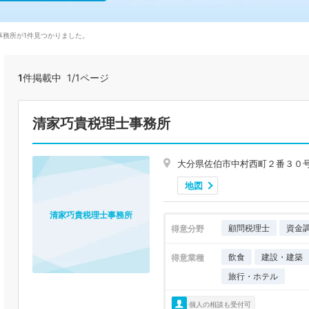
事務所が1件見つかりました。
1
件掲載中 1/1ページ
清家巧貴税理士事務所
大分県佐伯市中村西町２番３０
地図
清家巧貴税理士事務所
顧問税理士
資金
得意分野
飲食
建設・建築
得意業種
旅行・ホテル
個人の相談も受付可