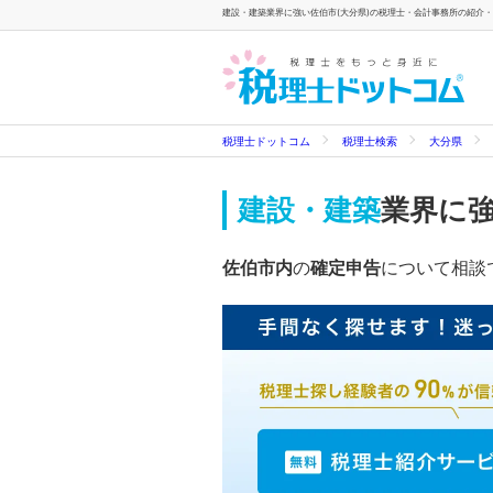
建設・建築業界に強い佐伯市(大分県)の税理士・会計事務所の紹介・検
税理士ドットコム
税理士検索
大分県
建設・建築
業界に
佐伯市内
の
確定申告
について相談