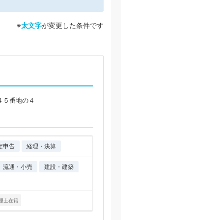
※
太文字
が変更した条件です
４５番地の４
定申告
経理・決算
流通・小売
建設・建築
理士在籍