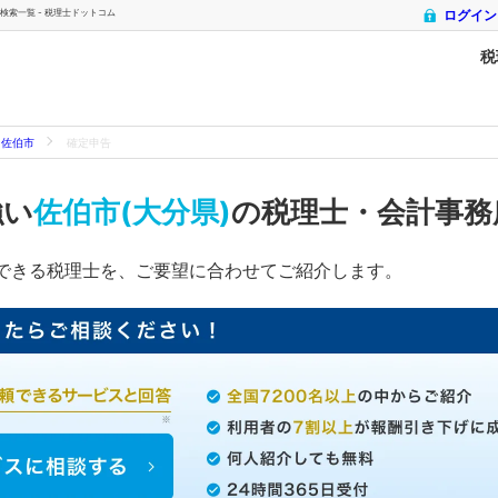
索一覧 - 税理士ドットコム
ログイン
税
佐伯市
確定申告
強い
佐伯市(大分県)
の税理士・会計事務
できる税理士を、ご要望に合わせてご紹介します。