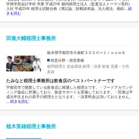
学商学部会計学科 卒業 平成21年 都内税理士法人（監査法人トーマツ系列）
入社 平成25年 税理士試験合格（簿記論、財務諸表論、法人税法、相続…
続
きを読む
田港大輔税理士事務所
栃木県宇都宮市今泉町３０２０ー１ｒｏｏｍ６
得意分野・得意業種
顧問税理士
資金調達
経理・決算
飲食
流通・小売
美容
たみなと税理士事務所は飲食店のベストパートナーです
宇都宮市で開業している飲食店に精通した税理士です。・フードアカウンテ
ィング協会に所属しており、販促サポートも実施しております。・田港は平
成元年生まれの若手の税理士となります。・決算料金は頂いておりません。
…
続きを読む
植木英雄税理士事務所