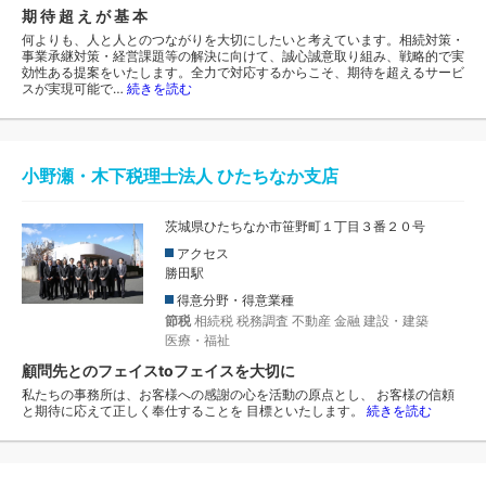
期 待 超 え が 基 本
何よりも、人と人とのつながりを大切にしたいと考えています。相続対策・
事業承継対策・経営課題等の解決に向けて、誠心誠意取り組み、戦略的で実
効性ある提案をいたします。全力で対応するからこそ、期待を超えるサービ
スが実現可能で…
続きを読む
小野瀬・木下税理士法人 ひたちなか支店
茨城県ひたちなか市笹野町１丁目３番２０号
アクセス
勝田駅
得意分野・得意業種
節税
相続税
税務調査
不動産
金融
建設・建築
医療・福祉
顧問先とのフェイスtoフェイスを大切に
私たちの事務所は、お客様への感謝の心を活動の原点とし、 お客様の信頼
と期待に応えて正しく奉仕することを 目標といたします。
続きを読む