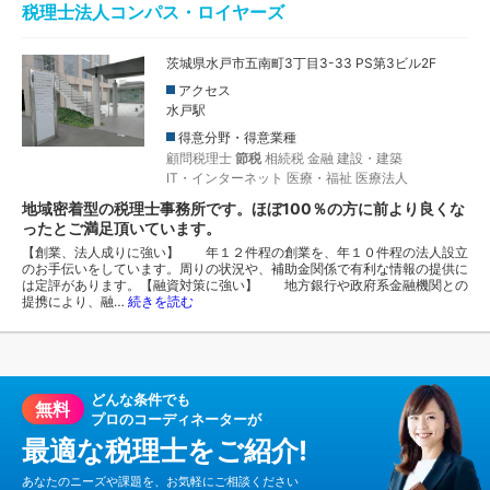
税理士法人コンパス・ロイヤーズ
茨城県水戸市五南町3丁目3-33 PS第3ビル2F
アクセス
水戸駅
得意分野・得意業種
顧問税理士
節税
相続税
金融
建設・建築
IT・インターネット
医療・福祉
医療法人
地域密着型の税理士事務所です。ほぼ100％の方に前より良くな
ったとご満足頂いています。
【創業、法人成りに強い】 年１２件程の創業を、年１０件程の法人設立
のお手伝いをしています。周りの状況や、補助金関係で有利な情報の提供に
は定評があります。【融資対策に強い】 地方銀行や政府系金融機関との
提携により、融…
続きを読む
どんな条件でも
無料
プロのコーディネーターが
最適な税理士をご紹介!
あなたのニーズや課題を、お気軽にご相談ください