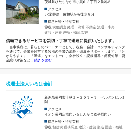
茨城県ひたちなか市小貫山２丁目２番地５
アクセス
JR常磐線 佐和駅から徒歩８分
得意分野・得意業種
節税
税務調査
経理・決算
不動産
流通・小売
建設・建築
運輸・物流
製造
信頼できるサービスを親切・丁寧で迅速に提供いたします。
当事務所は、暮らしのパートナーとして、税務・会計・コンサルティング
を通じて、企業を経営する皆様の事業の成長・発展をサポートします。「分
かりやすく」 「迅速」をモットーに、会社設立・記帳指導・節税対策・資
金繰り対策など…
続きを読む
税理士法人いろは会計
新潟県長岡市千秋１－２５３－３ ベルダンビル１
階
アクセス
イオン長岡店様向い＆とんかつ鉄平様向い
得意分野・得意業種
節税
相続税
税務調査
建設・建築
製造
医療・福祉