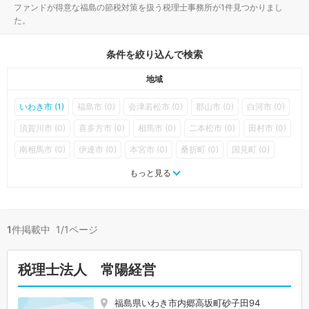
ファンドが得意な福島の節税対策を扱う税理士事務所が1件見つかりまし
た。
条件を絞り込んで検索
地域
いわき市 (1)
福島市 (0)
会津若松市 (0)
郡山市 (0)
白河市 (0)
須賀川市 (0)
喜多方市 (0)
相馬市 (0)
二本松市 (0)
田村市 (0)
南相馬市 (0)
伊達市 (0)
本宮市 (0)
桑折町 (0)
国見町 (0)
川俣町 (0)
大玉村 (0)
鏡石町 (0)
天栄村 (0)
下郷町 (0)
もっと見る
檜枝岐村 (0)
只見町 (0)
南会津町 (0)
北塩原村 (0)
西会津町 (0)
磐梯町 (0)
猪苗代町 (0)
会津坂下町 (0)
1
件掲載中 1/1ページ
湯川村 (0)
柳津町 (0)
三島町 (0)
金山町 (0)
昭和村 (0)
会津美里町 (0)
西郷村 (0)
泉崎村 (0)
中島村 (0)
矢吹町 (0)
税理士法人 常陽経営
棚倉町 (0)
矢祭町 (0)
塙町 (0)
鮫川村 (0)
石川町 (0)
玉川村 (0)
平田村 (0)
浅川町 (0)
古殿町 (0)
三春町 (0)
福島県いわき市内郷高坂町砂子田94