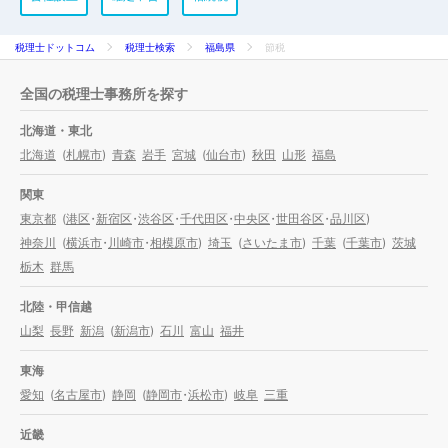
税理士ドットコム
税理士検索
福島県
節税
全国の税理士事務所を探す
北海道・東北
北海道
(
札幌市
)
青森
岩手
宮城
(
仙台市
)
秋田
山形
福島
関東
東京都
(
港区
・
新宿区
・
渋谷区
・
千代田区
・
中央区
・
世田谷区
・
品川区
)
神奈川
(
横浜市
・
川崎市
・
相模原市
)
埼玉
(
さいたま市
)
千葉
(
千葉市
)
茨城
栃木
群馬
北陸・甲信越
山梨
長野
新潟
(
新潟市
)
石川
富山
福井
東海
愛知
(
名古屋市
)
静岡
(
静岡市
・
浜松市
)
岐阜
三重
近畿