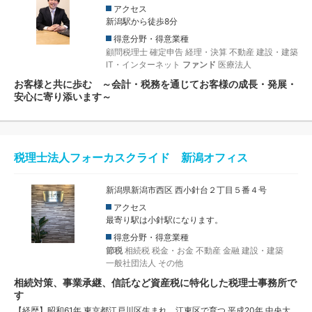
アクセス
新潟駅から徒歩8分
得意分野・得意業種
顧問税理士
確定申告
経理・決算
不動産
建設・建築
IT・インターネット
ファンド
医療法人
お客様と共に歩む ～会計・税務を通じてお客様の成長・発展・
安心に寄り添います～
税理士法人フォーカスクライド 新潟オフィス
新潟県新潟市西区 西小針台２丁目５番４号
アクセス
最寄り駅は小針駅になります。
得意分野・得意業種
節税
相続税
税金・お金
不動産
金融
建設・建築
一般社団法人
その他
相続対策、事業承継、信託など資産税に特化した税理士事務所で
す
【経歴】昭和61年 東京都江戸川区生まれ、江東区で育つ 平成20年 中央大