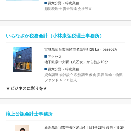
得意分野・得意業種
顧問税理士
資金調達
会社設立
いちなざか税務会計（小林康弘税理士事務所）
宮城県仙台市泉区市名坂字町28 La・paseo2A
アクセス
地下鉄泉中央駅（八乙女）から徒歩10分
得意分野・得意業種
資金調達
会社設立
税務調査
飲食
美容
運輸・物流
ファンド
ＮＰＯ法人
★ビジネスに彩りを★
滝上公認会計士事務所
新潟県新潟市中央区米山4丁目1番28号 藤巻ビル2F