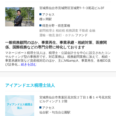
宮城県仙台市宮城野区宮城野1-1-3尾花ビル3F
アクセス
榴ヶ岡駅
得意分野・得意業種
顧問税理士
相続税
税務調査
不動産
金融
運輸・物流
旅行・ホテル
ファンド
一般税務顧問のほか、事業再生、事業承継・相続対策、医療関
係、国際税務などの専門分野に特化しております
マネージポート税理士法人は、税理士・公認会計士を中心に設立されたコン
サルティング型の事務所です。対応業務は、税務顧問業務に加えて、相続・
事業承継対策など資産税対応のほか、主にM&amp;A、事業再生、各種DD及
び証券化…
続きを読む
アイアンドエス税理士法人
宮城県仙台市青葉区花京院２丁目１番１４号花京院
ビルディング１２階
アイアンドエス税理士
アクセス
法人
仙台駅・勾当台公園駅