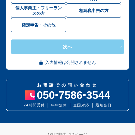
個人事業主・フリーラン
相続税申告の方
スの方
確定申告・その他
次へ
入力情報は公開されません
お電話での問い合わせ
050
7586
3544
24時間受付
年中無休
全国対応
最短当日
1
件掲載中 1/1ページ