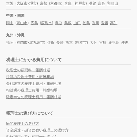
大阪
(
大阪市
・
堺市
)
京都
(
京都市
)
兵庫
(
神戸市
)
滋賀
奈良
和歌山
中国・四国
岡山
(
岡山市
)
広島
(
広島市
)
鳥取
島根
山口
徳島
香川
愛媛
高知
九州・沖縄
福岡
(
福岡市
・
北九州市
)
佐賀
長崎
熊本
(
熊本市
)
大分
宮崎
鹿児島
沖縄
税理士にかかる費用について
税理士の顧問料・報酬相場
決算の税理士費用・報酬相場
会社設立の税理士費用・報酬相場
相続税の税理士費用・報酬相場
確定申告の税理士費用・報酬相場
税理士の選び方について
顧問税理士の選び方
資金調達・融資に強い税理士の選び方
税務調査に強い税理士の選び方