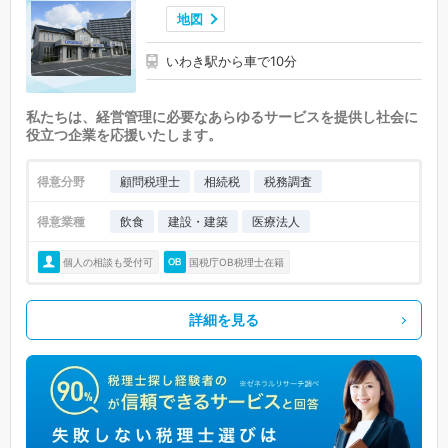
小野町 (0)
広野町 (0)
楢葉町 (0)
富岡町 (0)
川内村 (0)
地図
大熊町 (0)
双葉町 (0)
浪江町 (0)
葛尾村 (0)
新地町 (0)
いわき駅から車で10分
飯舘村 (0)
私たちは、経営管理に必要なあらゆるサービスを提供し社会に
役立つ企業を応援いたします。
得意分野
顧問税理士
相続税
税務調査
得意業種
飲食
建設・建築
医療法人
個人の相談も受付可
国税庁OB税理士在籍
詳細を見る