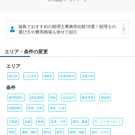
福島でおすすめの税理士事務所比較19選！税理士の
選び方や費用相場も併せて紹介
エリア・条件の変更
エリア
郡山市
いわき市
福島市
会津若松市
須賀川市
条件
顧問税理士
資金調達
節税
会社設立
確定申告
相続税
税務調査
経理・決算
税金・お金
不動産
金融
飲食
流通・小売
建設・建築
IT・インターネット
美容
運輸・物流
製造
教育
医療・福祉
旅行・ホテル