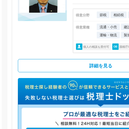
節税
相続税
得意分野
流通・小売
建
得意業種
運輸・物流
製
個人の相談も受付可
国税庁
詳細を見る