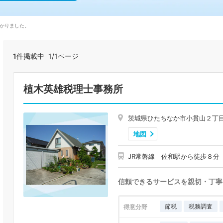
かりました。
1
件掲載中 1/1ページ
植木英雄税理士事務所
茨城県ひたちなか市小貫山２丁
地図
JR常磐線 佐和駅から徒歩８分
信頼できるサービスを親切・丁寧
節税
税務調査
得意分野