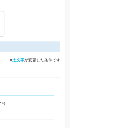
※
太文字
が変更した条件です
７号