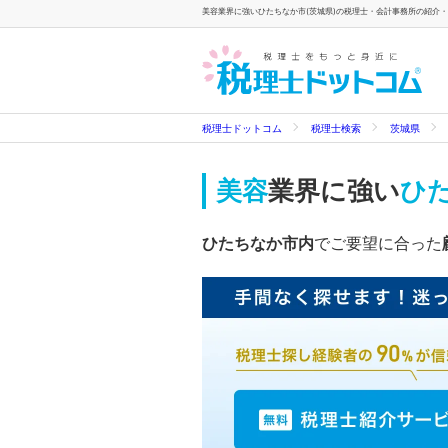
美容業界に強いひたちなか市(茨城県)の税理士・会計事務所の紹介・検
税理士ドットコム
税理士検索
茨城県
美容
業界に強い
ひた
ひたちなか市内
でご要望に合った