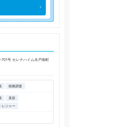
-701号 セレナハイム水戸南町
税
税務調査
築
美容
・レジャー