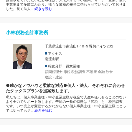
事業主まで多肢にわたり、様々な業種の税務に携わらせていただいておりま
した。長く法人…
続きを読む
小林税務会計事務所
千葉県流山市南流山1-10-9 堀切ハイツ202
アクセス
南流山駅
得意分野・得意業種
顧問税理士
節税
税務調査
不動産
金融
飲食
建設・建築
●確かなノウハウと柔軟な対応●個人・法人、それぞれに合わせ
たタックスプランを提案致します。
私たちは、個人事業主様・中小企業主様が税金で人生を狂わせることのない
よう全力でサポート致します。幣所の一番の特徴は「節税」と「税務調査」
です。いつ売上が変動するかわからない個人事業主様・中小企業主様にとっ
ては切っても切…
続きを読む