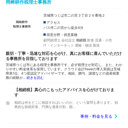
岡﨑耕作税理士事務所
茨城県つくば市二の宮３丁目２６番地２
アクセス
バス停二の宮から徒歩4分
得意分野・得意業種
顧問税理士
会社設立
相続税
飲食
流通・小売
IT・インターネット
運輸・物流
製造
親切・丁寧・迅速な対応を心がけ、真にお客様に喜んでいただけ
る事務所を目指しております
茨城県つくば市にある税理士事務所です。必ず税理士が対応し、また、わか
りやすい料金体系を採用しています。クラウド会計freeeの導入実績は茨城
県第1位、4つ星認定アドバイザーです。相続、贈与、譲渡などの資産税業
務の経験が…
続きを読む
【相続税】真心のこもったアドバイスを心がけておりま
す
相続は何をどこに相談すればいいのか、という疑問も承ります。 効
果的な節税対策、円満な遺産分割、困...
事例・料金を見る