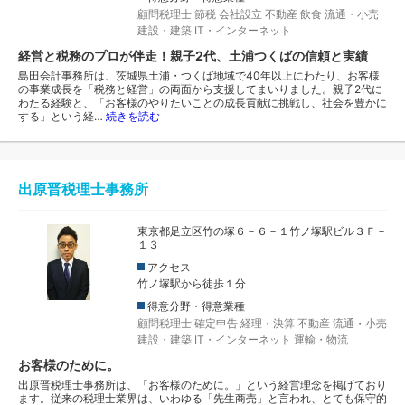
顧問税理士
節税
会社設立
不動産
飲食
流通・小売
建設・建築
IT・インターネット
経営と税務のプロが伴走！親子2代、土浦つくばの信頼と実績
島田会計事務所は、茨城県土浦・つくば地域で40年以上にわたり、お客様
の事業成長を「税務と経営」の両面から支援してまいりました。親子2代に
わたる経験と、「お客様のやりたいことの成長貢献に挑戦し、社会を豊かに
する」という経…
続きを読む
出原晋税理士事務所
東京都足立区竹の塚６－６－１竹ノ塚駅ビル３Ｆ－
１３
アクセス
竹ノ塚駅から徒歩１分
得意分野・得意業種
顧問税理士
確定申告
経理・決算
不動産
流通・小売
建設・建築
IT・インターネット
運輸・物流
お客様のために。
出原晋税理士事務所は、「お客様のために。」という経営理念を掲げており
ます。従来の税理士業界は、いわゆる「先生商売」と言われ、とても保守的