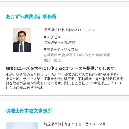
あけずみ税務会計事務所
千葉県松戸市上本郷2931-1-302
アクセス
北松戸駅・新松戸駅
得意分野・得意業種
顧問税理士
資金調達
節税
不動産
金融
飲食
建設・建築
顧客のニーズを大事にし使える会計データを提供いたします。
相続、譲渡等の資産税はもちろん中小企業の殆どの業種の顧問が可能です。
小売や卸、サービス業、IT事業や特に建設業、不動産業、海外取引業務等複
雑な取引の業種を得意としています。関与した会社は2500社以上、１００
件以上の税…
続きを読む
税理士鈴木隆文事務所
埼玉県草加市草加２丁目６番１５－２号