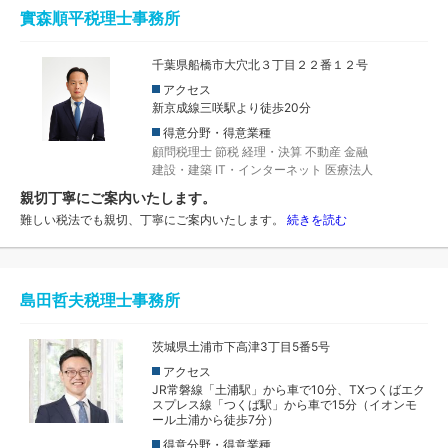
實森順平税理士事務所
千葉県船橋市大穴北３丁目２２番１２号
アクセス
新京成線三咲駅より徒歩20分
得意分野・得意業種
顧問税理士
節税
経理・決算
不動産
金融
建設・建築
IT・インターネット
医療法人
親切丁寧にご案内いたします。
難しい税法でも親切、丁寧にご案内いたします。
続きを読む
島田哲夫税理士事務所
茨城県土浦市下高津3丁目5番5号
アクセス
JR常磐線「土浦駅」から車で10分、TXつくばエク
スプレス線「つくば駅」から車で15分（イオンモ
ール土浦から徒歩7分）
得意分野・得意業種