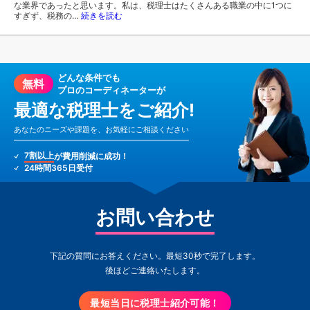
な業界であったと思います。私は、税理士はたくさんある職業の中に1つに
すぎず、税務の…
続きを読む
どんな条件でも
無料
プロのコーディネーターが
最適な税理士をご紹介!
あなたのニーズや課題を、お気軽にご相談ください
7割以上
が費用削減に成功！
24時間365日受付
お問い合わせ
下記の質問にお答えください。最短30秒で完了します。
後ほどご連絡いたします。
最短当日に税理士紹介可能！