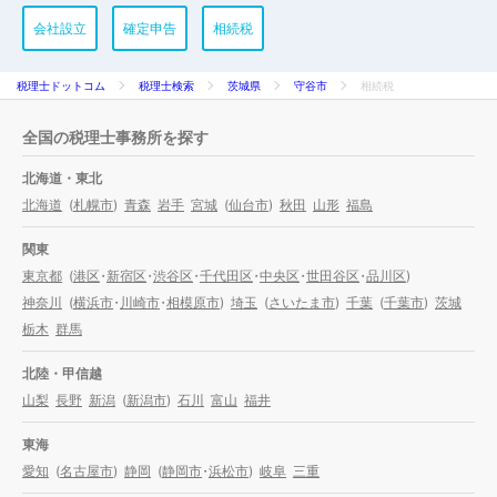
会社設立
確定申告
相続税
税理士ドットコム
税理士検索
茨城県
守谷市
相続税
全国の税理士事務所を探す
北海道・東北
北海道
(
札幌市
)
青森
岩手
宮城
(
仙台市
)
秋田
山形
福島
関東
東京都
(
港区
・
新宿区
・
渋谷区
・
千代田区
・
中央区
・
世田谷区
・
品川区
)
神奈川
(
横浜市
・
川崎市
・
相模原市
)
埼玉
(
さいたま市
)
千葉
(
千葉市
)
茨城
栃木
群馬
北陸・甲信越
山梨
長野
新潟
(
新潟市
)
石川
富山
福井
東海
愛知
(
名古屋市
)
静岡
(
静岡市
・
浜松市
)
岐阜
三重