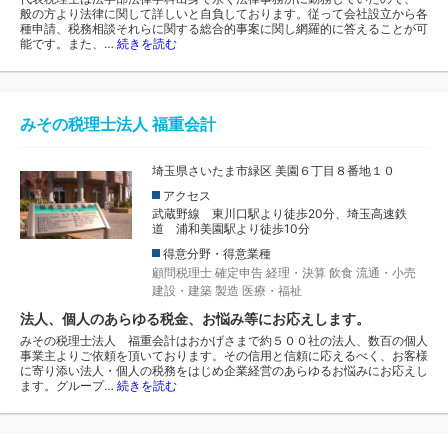
般の方より法律に関して詳しいと自負しております。従って会社設立から各
種申請、税務相談それらに関する総合的事案に関し網羅的に答えることが可
能です。また、…
続きを読む
みその税理士法人 福重会計
埼玉県さいたま市緑区 美園６丁目８番地１０
アクセス
武蔵野線 東川口駅より徒歩20分、埼玉高速鉄
道 浦和美園駅より徒歩10分
得意分野・得意業種
顧問税理士
確定申告
経理・決算
飲食
流通・小売
建設・建築
製造
医療・福祉
法人、個人のあらゆる税金、お悩み等にお応えします。
みその税理士法人 福重会計はおかげさまで約５００社の法人、数百の個人
事業主よりご依頼を頂いております。その信用と信頼に応えるべく、お客様
に寄り添い法人・個人の税務をはじめ企業経営のあらゆるお悩みにお応えし
ます。グループ…
続きを読む