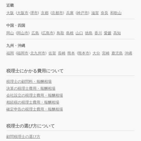
近畿
大阪
(
大阪市
・
堺市
)
京都
(
京都市
)
兵庫
(
神戸市
)
滋賀
奈良
和歌山
中国・四国
岡山
(
岡山市
)
広島
(
広島市
)
鳥取
島根
山口
徳島
香川
愛媛
高知
九州・沖縄
福岡
(
福岡市
・
北九州市
)
佐賀
長崎
熊本
(
熊本市
)
大分
宮崎
鹿児島
沖縄
税理士にかかる費用について
税理士の顧問料・報酬相場
決算の税理士費用・報酬相場
会社設立の税理士費用・報酬相場
相続税の税理士費用・報酬相場
確定申告の税理士費用・報酬相場
税理士の選び方について
顧問税理士の選び方