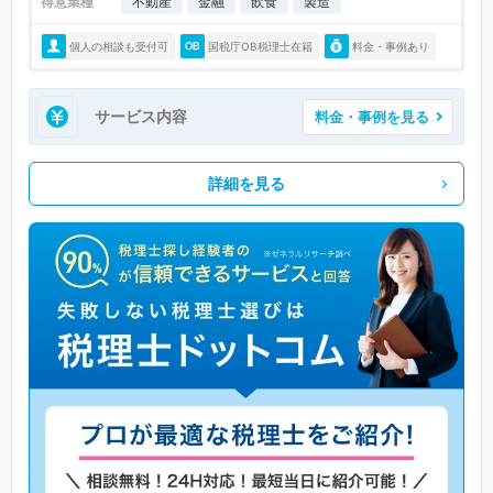
得意業種
不動産
金融
飲食
製造
個人の相談も受付可
国税庁OB税理士在籍
料金・事例あり
サービス内容
料金・事例を見る
詳細を見る