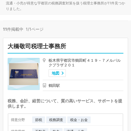
流通・小売が得意な宇都宮の税務調査対策を扱う税理士事務所が11件見つか
りました。
11
件掲載中 1/1ページ
大橋敬司税理士事務所
栃木県宇都宮市鶴田町４１９－７メルパル
クプラザ２０１
地図
鶴田駅
税務、会計、経営について、質の高いサービス、サポートを提
供します。
得意分野
節税
税務調査
税金・お金