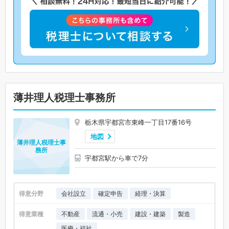
薄井理人税理士事務所
栃木県宇都宮市東峰一丁目17番16号
地図
薄井理人税理士事
務所
宇都宮駅から車で7分
得意分野
会社設立
確定申告
経理・決算
得意業種
不動産
流通・小売
建設・建築
製造
医療・福祉