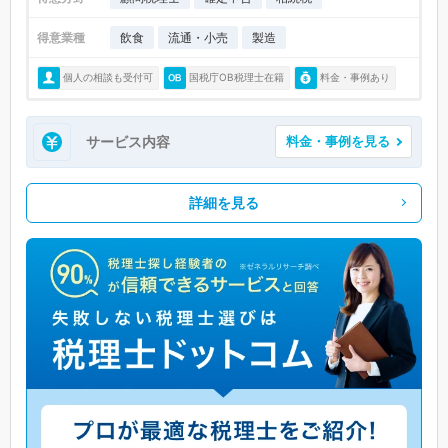
得意業種
飲食
流通・小売
製造
個人の相談も受付可
国税庁OB税理士在籍
料金・事例あり
サービス内容
料金・事例を見る
詳細を見る