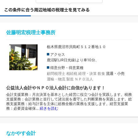
佐藤明宏税理士事務所
栃木県鹿沼市貝島町５１２番地１０
アクセス
鹿沼駅(JR日光線)より車10分、
得意分野・得意業種
顧問税理士
相続税
経理・決算
飲食
流通・小売
運輸・物流
製造
ＮＰＯ法人
公益法人会計やＮＰＯ法人会計に自信があります！
会計支援業務：月次決算を基本とした経営に役立つ会計を実践します。税務
支援業務：会計業務と並行して諸法規を遵守した判断業務を実践します。総
務支援業務：給与計算を主体に総務全般の業務を支援します。経営支援業
務：必要資金確保…
続きを読む
なかやす会計