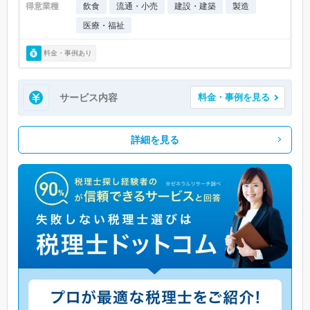
得意業種
飲食
流通・小売
建設・建築
製造
医療・福祉
料金・事例あり
サービス内容
料金・事例を見る
詳細を見る