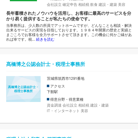
会社設立
確定申告
相続税
飲食
建設・建築
美容
長年蓄積されたノウハウを活用し、お客様に最高のサービスを分
かり易く提供することが私たちの使命です。
当事務所は、少人数の所員でアットホームですが、どんなことも相談・解決
出来るサービスの実現を目指しております。１９８４年開業の歴史と実績と
まごころでお客様を全力サポートさせて頂きます。この機会に何かご縁があ
れば幸です。税…
続きを読む
髙橋博之公認会計士・税理士事務所
茨城県筑西市1291番地
アクセス
髙橋博之公認会計士・
税理士事務所
下館駅
得意分野・得意業種
資金調達
会社設立
相続税
建設・建築
IT・インターネット
美容