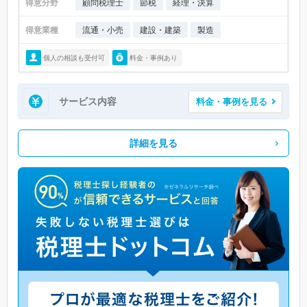
得意分野
顧問税理士
節税
経理・決算
得意業種
流通・小売
建設・建築
製造
個人の相談も受付可
料金・事例あり
サービス内容
料金・事例を見る
詳細を見る