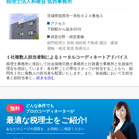
税理士法人和敬会 筑西事務所
茨城県筑西市一本松６２４番地３
アクセス
下館駅から徒歩20分
得意分野・得意業種
顧問税理士
節税
相続税
不動産
建設・建築
運輸・物流
製造
医療法人
１社複数人担当者制によるトータルコーディネートアドバイス
税理士事務所に併設して社会保険労務士事務所と行政書士事務所と生損保代
理店を併設しています。各分野ごとの専任スタッフが担当することから、顧
問先１社に複数人の担当者を配置いたします。また、各組織において主担当
者と副担当者と…
続きを読む
どんな条件でも
無料
プロのコーディネーターが
最適な税理士をご紹介!
あなたのニーズや課題を、お気軽にご相談ください