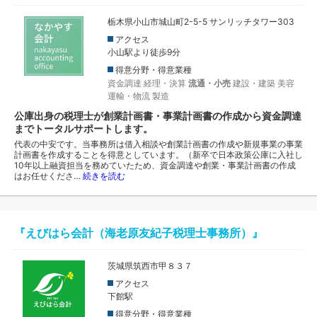
栃木県小山市城山町2-5-5 サンリッチタワー303
アクセス
小山駅より徒歩9分
得意分野・得意業種
資金調達
経理・決算
流通・小売
建設・建築
美容
運輸・物流
製造
公庫出身の税理士が創業計画書・事業計画書の作成から資金調達
までトータルサポートします。
代表の中安です。当事務所は借入相談や創業計画書の作成や新規事業の事業
計画書を作成することを得意としています。（新卒で日本政策公庫に入社し
10年以上融資担当を務めていたため、資金調達や創業・事業計画書の作成
はお任せくださ…
続きを読む
『えびはら会計（海老原友紀子税理士事務所）』
茨城県筑西市甲８３７
アクセス
下館駅
得意分野・得意業種