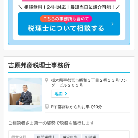
吉原邦彦税理士事務所
栃木県宇都宮市昭和３丁目２番１３号ワン
ダービル２０１号
地図
R宇都宮駅から約お車で10分
ご相談者さま第一の姿勢で税務を遂行します
得意分野
顧問税理士
確定申告
相続税