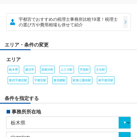
宇都宮でおすすめの税理士事務所比較19選！税理士
の選び方や費用相場も併せて紹介
エリア・条件の変更
エリア
栃木県
鹿沼市
高根沢町
上三川町
芳賀町
壬生町
東武宇都宮駅
宇都宮駅
東宿郷駅
駅東公園前駅
南宇都宮駅
条件を指定する
■
事務所所在地