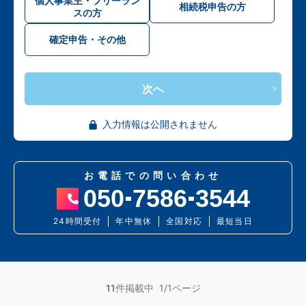
個人事業主・フリーラン
相続税申告の方
スの方
確定申告・その他
次へ
入力情報は公開されません
お電話での問い合わせ
050
7586
3544
24時間受付
年中無休
全国対応
最短当日
11
件掲載中 1/1ページ