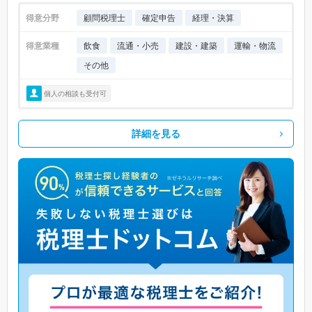
得意分野
顧問税理士
確定申告
経理・決算
得意業種
飲食
流通・小売
建設・建築
運輸・物流
その他
個人の相談も受付可
詳細を見る