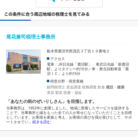
尾花兼司税理士事務所
栃木県鹿沼市西茂呂３丁目１９番地２
アクセス
電車：JR日光線「鹿沼駅」、東武日光線「新鹿沼
駅」よりタクシー約10分／車：東北自動車道「鹿
沼ＩＣ」より約15分
得意分野・得意業種
顧問税理士
資金調達
税務調査
飲食
建設・建築
美容
製造
医療・福祉
「あなたの街のぜいりしさん」を目指します。
当事務所は、1952年に創業しました。地域に密着したサービスを提供する
ことで、当事務所と縁をもった全ての人が幸せになっていただくことを目標
としています。お客様を家族と考え、お客様の喜びを我が喜びとして、サポ
ートさせてい…
続きを読む