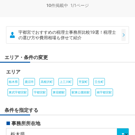
10
件掲載中 1/1ページ
宇都宮でおすすめの税理士事務所比較19選！税理士
の選び方や費用相場も併せて紹介
エリア・条件の変更
エリア
栃木県
鹿沼市
高根沢町
上三川町
芳賀町
壬生町
東武宇都宮駅
宇都宮駅
東宿郷駅
駅東公園前駅
南宇都宮駅
条件を指定する
■
事務所所在地