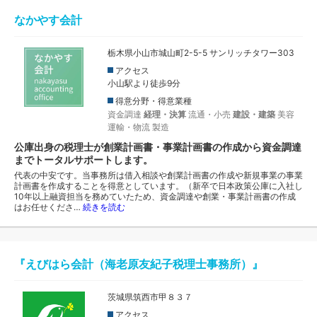
なかやす会計
栃木県小山市城山町2-5-5 サンリッチタワー303
アクセス
小山駅より徒歩9分
得意分野・得意業種
資金調達
経理・決算
流通・小売
建設・建築
美容
運輸・物流
製造
公庫出身の税理士が創業計画書・事業計画書の作成から資金調達
までトータルサポートします。
代表の中安です。当事務所は借入相談や創業計画書の作成や新規事業の事業
計画書を作成することを得意としています。（新卒で日本政策公庫に入社し
10年以上融資担当を務めていたため、資金調達や創業・事業計画書の作成
はお任せくださ…
続きを読む
『えびはら会計（海老原友紀子税理士事務所）』
茨城県筑西市甲８３７
アクセス