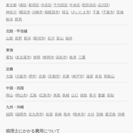
東京都
(
港区
・
新宿区
・
渋谷区
・
千代田区
・
中央区
・
世田谷区
・
品川区
)
神奈川
(
横浜市
・
川崎市
・
相模原市
)
埼玉
(
さいたま市
)
千葉
(
千葉市
)
茨城
栃木
群馬
北陸・甲信越
山梨
長野
新潟
(
新潟市
)
石川
富山
福井
東海
愛知
(
名古屋市
)
静岡
(
静岡市
・
浜松市
)
岐阜
三重
近畿
大阪
(
大阪市
・
堺市
)
京都
(
京都市
)
兵庫
(
神戸市
)
滋賀
奈良
和歌山
中国・四国
岡山
(
岡山市
)
広島
(
広島市
)
鳥取
島根
山口
徳島
香川
愛媛
高知
九州・沖縄
福岡
(
福岡市
・
北九州市
)
佐賀
長崎
熊本
(
熊本市
)
大分
宮崎
鹿児島
沖縄
税理士にかかる費用について