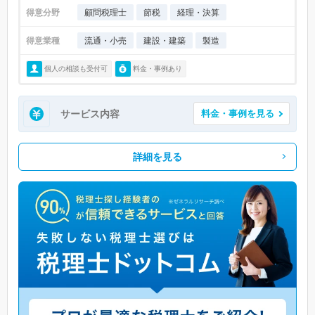
得意分野
顧問税理士
節税
経理・決算
得意業種
流通・小売
建設・建築
製造
個人の相談も受付可
料金・事例あり
サービス内容
料金・事例を見る
詳細を見る