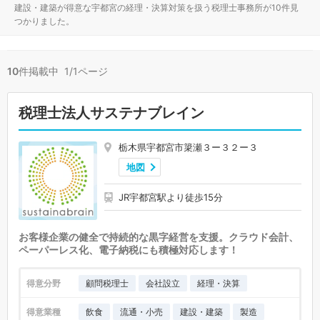
建設・建築が得意な宇都宮の経理・決算対策を扱う税理士事務所が10件見
つかりました。
10
件掲載中 1/1ページ
税理士法人サステナブレイン
栃木県宇都宮市簗瀬３ー３２ー３
地図
JR宇都宮駅より徒歩15分
お客様企業の健全で持続的な黒字経営を支援。クラウド会計、
ペーパーレス化、電子納税にも積極対応します！
得意分野
顧問税理士
会社設立
経理・決算
得意業種
飲食
流通・小売
建設・建築
製造