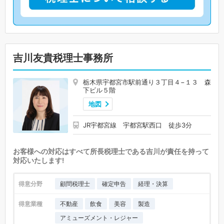
吉川友貴税理士事務所
栃木県宇都宮市駅前通り３丁目４−１３ 森
下ビル５階
地図
JR宇都宮線 宇都宮駅西口 徒歩3分
お客様への対応はすべて所長税理士である吉川が責任を持って
対応いたします!
得意分野
顧問税理士
確定申告
経理・決算
得意業種
不動産
飲食
美容
製造
アミューズメント・レジャー