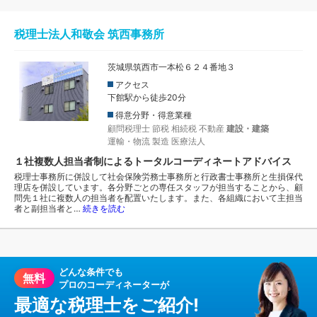
税理士法人和敬会 筑西事務所
茨城県筑西市一本松６２４番地３
アクセス
下館駅から徒歩20分
得意分野・得意業種
顧問税理士
節税
相続税
不動産
建設・建築
運輸・物流
製造
医療法人
１社複数人担当者制によるトータルコーディネートアドバイス
税理士事務所に併設して社会保険労務士事務所と行政書士事務所と生損保代
理店を併設しています。各分野ごとの専任スタッフが担当することから、顧
問先１社に複数人の担当者を配置いたします。また、各組織において主担当
者と副担当者と…
続きを読む
どんな条件でも
無料
プロのコーディネーターが
最適な税理士をご紹介!