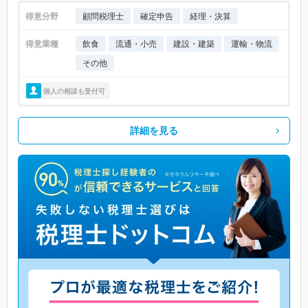
得意分野
顧問税理士
確定申告
経理・決算
得意業種
飲食
流通・小売
建設・建築
運輸・物流
その他
個人の相談も受付可
詳細を見る