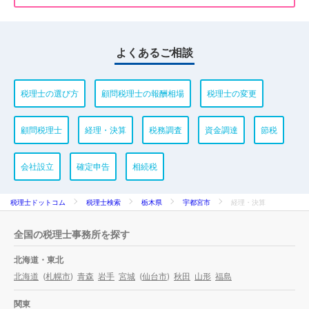
よくあるご相談
税理士の選び方
顧問税理士の報酬相場
税理士の変更
顧問税理士
経理・決算
税務調査
資金調達
節税
会社設立
確定申告
相続税
税理士ドットコム
税理士検索
栃木県
宇都宮市
経理・決算
全国の税理士事務所を探す
北海道・東北
北海道
(
札幌市
)
青森
岩手
宮城
(
仙台市
)
秋田
山形
福島
関東