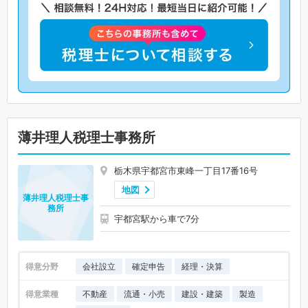
薄井理人税理士事務所
栃木県宇都宮市東峰一丁目17番16号
地図
薄井理人税理士事
務所
宇都宮駅から車で7分
得意分野
会社設立
確定申告
経理・決算
得意業種
不動産
流通・小売
建設・建築
製造