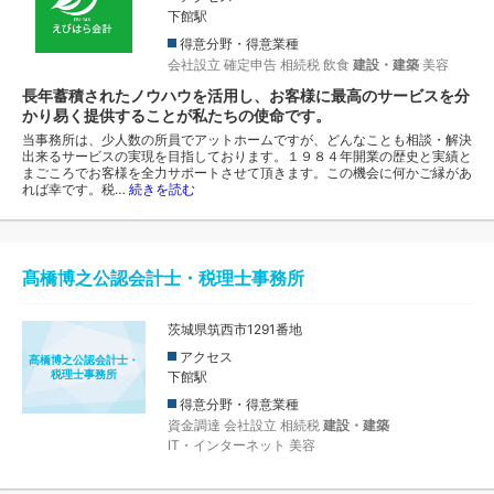
下館駅
得意分野・得意業種
会社設立
確定申告
相続税
飲食
建設・建築
美容
長年蓄積されたノウハウを活用し、お客様に最高のサービスを分
かり易く提供することが私たちの使命です。
当事務所は、少人数の所員でアットホームですが、どんなことも相談・解決
出来るサービスの実現を目指しております。１９８４年開業の歴史と実績と
まごころでお客様を全力サポートさせて頂きます。この機会に何かご縁があ
れば幸です。税…
続きを読む
髙橋博之公認会計士・税理士事務所
茨城県筑西市1291番地
アクセス
髙橋博之公認会計士・
税理士事務所
下館駅
得意分野・得意業種
資金調達
会社設立
相続税
建設・建築
IT・インターネット
美容