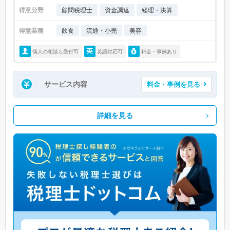
得意分野
顧問税理士
資金調達
経理・決算
得意業種
飲食
流通・小売
美容
個人の相談も受付可
英語対応可
料金・事例あり
サービス内容
料金・事例を見る
詳細を見る