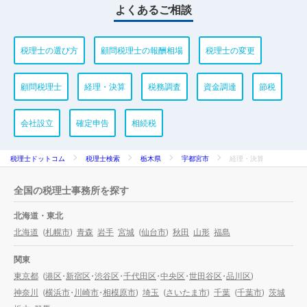
よくあるご相談
税理士の選び方
顧問税理士の報酬相場
税理士の変更
顧問税理士
経理・決算
税務調査
資金調達
節税
会社設立
確定申告
相続税
税理士ドットコム
税理士検索
栃木県
宇都宮市
経理・決算
全国の税理士事務所を探す
北海道・東北
北海道
(
札幌市
)
青森
岩手
宮城
(
仙台市
)
秋田
山形
福島
関東
東京都
(
港区
・
新宿区
・
渋谷区
・
千代田区
・
中央区
・
世田谷区
・
品川区
)
神奈川
(
横浜市
・
川崎市
・
相模原市
)
埼玉
(
さいたま市
)
千葉
(
千葉市
)
茨城