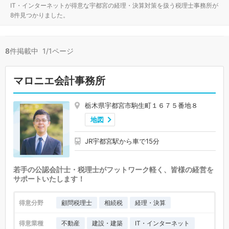
IT・インターネットが得意な宇都宮の経理・決算対策を扱う税理士事務所が
8件見つかりました。
8
件掲載中 1/1ページ
マロニエ会計事務所
栃木県宇都宮市駒生町１６７５番地８
地図
JR宇都宮駅から車で15分
若手の公認会計士・税理士がフットワーク軽く、皆様の経営を
サポートいたします！
得意分野
顧問税理士
相続税
経理・決算
得意業種
不動産
建設・建築
IT・インターネット