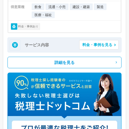
得意業種
飲食
流通・小売
建設・建築
製造
医療・福祉
料金・事例あり
サービス内容
料金・事例を見る
詳細を見る