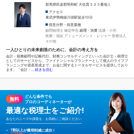
群馬県邑楽郡明和町 大佐貫３３３番地１
アクセス
東武伊勢崎線川俣駅徒歩10分
得意分野・得意業種
顧問税理士
確定申告
経理・決算
流通・小売
医療・福祉
アミューズメント・レジャー
医療法人
その他
一人ひとりの未来創造のために、会計の考え方を
会計・税務顧問や記帳代行、財務コンサルティングといった会計士・税理士
としてのサービスから、ファイナンシャルプランナーとして個人のライフプ
ランニングや資産形成まで、お金に関するトータルサービスを提供しており
ます。「会計・…
続きを読む
どんな条件でも
無料
プロのコーディネーターが
最適な税理士をご紹介!
あなたのニーズや課題を、お気軽にご相談ください
7割以上
が費用削減に成功！