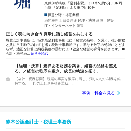
東武伊勢崎線 「足利市駅」より車で約5分／JR両
毛線 「足利駅」より車で約10分
得意分野・得意業種
顧問税理士
資金調達
経理・決算
建設・建築
IT・インターネット
製造
正しく税に向き合う 真摯に話し経営を共にする
堀越会計事務所は、栃木県足利市を拠点に「経営の品格」を調え、強い財務
と共に自主独立の軌道を拓く税理士事務所です。単なる数字の処理にとどま
らず、適正な決算と納税義務の履行により健全な経営の背骨を築きます。■
会計・税務顧…
続きを読む
【経理・決算】規律ある財務を築き、経営の品格を整え
る。／経営の秩序を敷き、成長の軌道を拓く。
【会計・税務顧問】 現場の事実を数字に写し、濁りのない財務を維
持する。 一円の正しさを積み重ね、...
事例・料金を見る
篠木公認会計士・税理士事務所