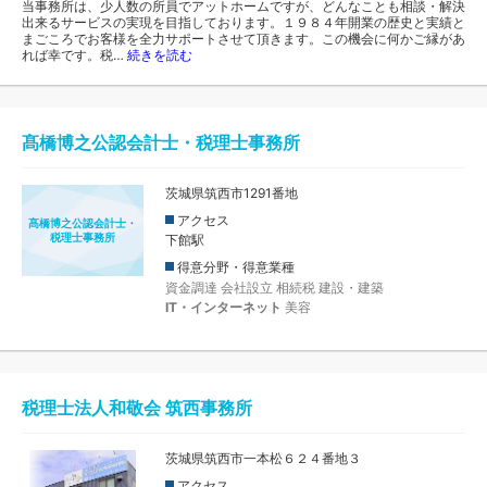
当事務所は、少人数の所員でアットホームですが、どんなことも相談・解決
出来るサービスの実現を目指しております。１９８４年開業の歴史と実績と
まごころでお客様を全力サポートさせて頂きます。この機会に何かご縁があ
れば幸です。税…
続きを読む
髙橋博之公認会計士・税理士事務所
茨城県筑西市1291番地
アクセス
髙橋博之公認会計士・
税理士事務所
下館駅
得意分野・得意業種
資金調達
会社設立
相続税
建設・建築
IT・インターネット
美容
税理士法人和敬会 筑西事務所
茨城県筑西市一本松６２４番地３
アクセス