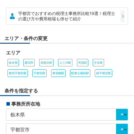
宇都宮でおすすめの税理士事務所比較19選！税理士
の選び方や費用相場も併せて紹介
エリア・条件の変更
エリア
栃木県
鹿沼市
高根沢町
上三川町
芳賀町
壬生町
東武宇都宮駅
宇都宮駅
東宿郷駅
駅東公園前駅
南宇都宮駅
条件を指定する
■
事務所所在地