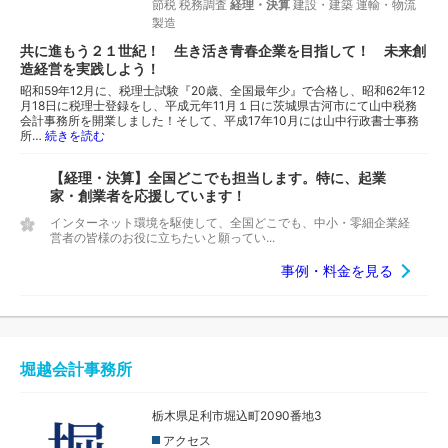
節税
税務調査
経理・決算
建設・建築
運輸・物流
製造
共に進もう２１世紀！ 生き活き青春企業を目指して！ 未来創
造経営を実践しよう！
昭和59年12月に、税理士試験『20歳、全国最年少』で合格し、昭和62年12
月18日に税理士登録をし、平成元年11月１日に茨城県古河市にて山中税務
会計事務所を開業しました！そして、平成17年10月には山中行政書士事務
所…
続きを読む
【経理・決算】全国どこでも担当します。特に、起業
家・創業者を応援しています！
インターネット環境を駆使して、全国どこでも、中小・零細企業経
営者の皆様のお役に立ちたいと願ってい...
事例・料金を見る
堀越会計事務所
栃木県足利市堀込町2090番地3
アクセス