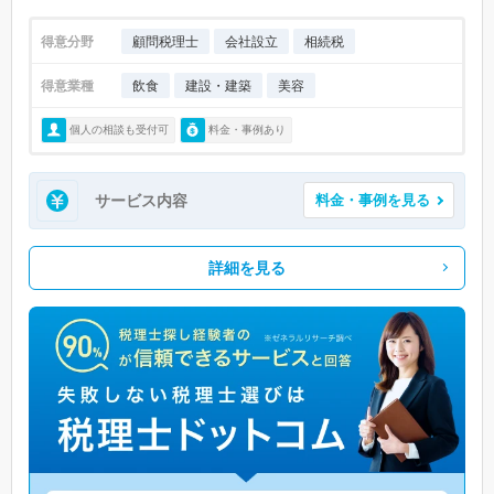
得意分野
顧問税理士
会社設立
相続税
得意業種
飲食
建設・建築
美容
個人の相談も受付可
料金・事例あり
サービス内容
料金・事例を見る
詳細を見る