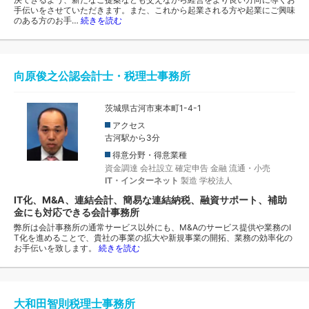
手伝いをさせていただきます。また、これから起業される方や起業にご興味
のある方のお手…
続きを読む
向原俊之公認会計士・税理士事務所
茨城県古河市東本町1-4-1
アクセス
古河駅から3分
得意分野・得意業種
資金調達
会社設立
確定申告
金融
流通・小売
IT・インターネット
製造
学校法人
IT化、M&A、連結会計、簡易な連結納税、融資サポート、補助
金にも対応できる会計事務所
弊所は会計事務所の通常サービス以外にも、M&Aのサービス提供や業務のI
T化を進めることで、貴社の事業の拡大や新規事業の開拓、業務の効率化の
お手伝いを致します。
続きを読む
大和田智則税理士事務所