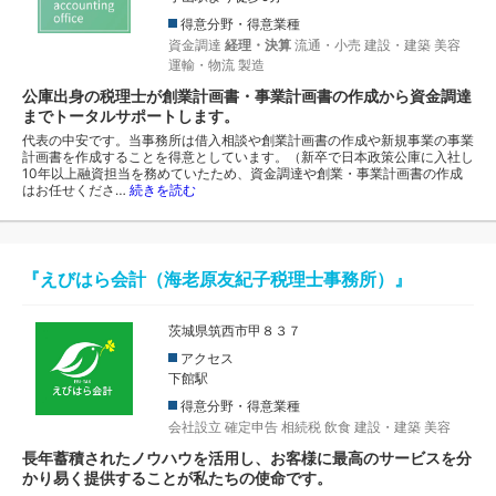
得意分野・得意業種
資金調達
経理・決算
流通・小売
建設・建築
美容
運輸・物流
製造
公庫出身の税理士が創業計画書・事業計画書の作成から資金調達
までトータルサポートします。
代表の中安です。当事務所は借入相談や創業計画書の作成や新規事業の事業
計画書を作成することを得意としています。（新卒で日本政策公庫に入社し
10年以上融資担当を務めていたため、資金調達や創業・事業計画書の作成
はお任せくださ…
続きを読む
『えびはら会計（海老原友紀子税理士事務所）』
茨城県筑西市甲８３７
アクセス
下館駅
得意分野・得意業種
会社設立
確定申告
相続税
飲食
建設・建築
美容
長年蓄積されたノウハウを活用し、お客様に最高のサービスを分
かり易く提供することが私たちの使命です。