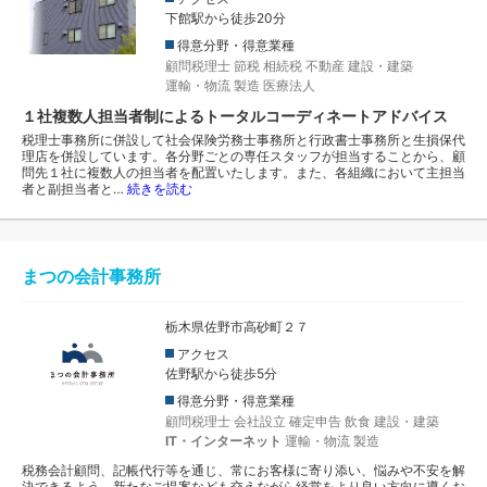
下館駅から徒歩20分
得意分野・得意業種
顧問税理士
節税
相続税
不動産
建設・建築
運輸・物流
製造
医療法人
１社複数人担当者制によるトータルコーディネートアドバイス
税理士事務所に併設して社会保険労務士事務所と行政書士事務所と生損保代
理店を併設しています。各分野ごとの専任スタッフが担当することから、顧
問先１社に複数人の担当者を配置いたします。また、各組織において主担当
者と副担当者と…
続きを読む
まつの会計事務所
栃木県佐野市高砂町２７
アクセス
佐野駅から徒歩5分
得意分野・得意業種
顧問税理士
会社設立
確定申告
飲食
建設・建築
IT・インターネット
運輸・物流
製造
税務会計顧問、記帳代行等を通じ、常にお客様に寄り添い、悩みや不安を解
決できるよう、新たなご提案なども交えながら経営をより良い方向に導くお