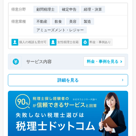
得意分野
顧問税理士
確定申告
経理・決算
得意業種
不動産
飲食
美容
製造
アミューズメント・レジャー
個人の相談も受付可
女性税理士在籍
料金・事例あり
サービス内容
料金・事例を見る
詳細を見る