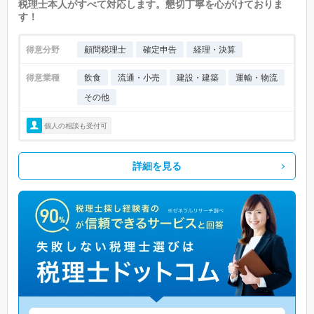
税理士本人がすべて対応します。懇切丁寧を心がけておりま
す！
得意分野
顧問税理士
確定申告
経理・決算
得意業種
飲食
流通・小売
建設・建築
運輸・物流
その他
個人の相談も受付可
詳細を見る