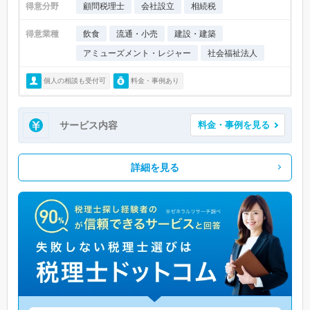
得意分野
顧問税理士
会社設立
相続税
得意業種
飲食
流通・小売
建設・建築
アミューズメント・レジャー
社会福祉法人
個人の相談も受付可
料金・事例あり
サービス内容
料金・事例を見る
詳細を見る