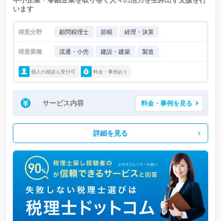
います
得意分野
顧問税理士
節税
経理・決算
得意業種
流通・小売
建設・建築
製造
個人の相談も受付可
料金・事例あり
サービス内容
料金・事例を見る
詳細を見る