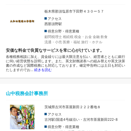
栃木県那須塩原市下田野４３０ー５７
アクセス
西那須野駅
得意分野・得意業種
顧問税理士
相続税
税金・お金
金融
飲食
流通・小売
医療・福祉
旅行・ホテル
安価な料金で良質なサービスを常に心がけています。
各種税務相談に加え、資金繰りには最大限注意を払い、経営者とともに銀行
に伺い経営状態を説明します。また、英文財務諸表への組み替えや英文決算
書の作成など国際税務にも対応しております。確定申告時には土日も対応い
たしますのでお…
続きを読む
山中税務会計事務所
茨城県古河市茶屋新田２２２番地８
アクセス
古河駅/国道4号線沿い・古河市茶屋新田222-8
得意分野・得意業種