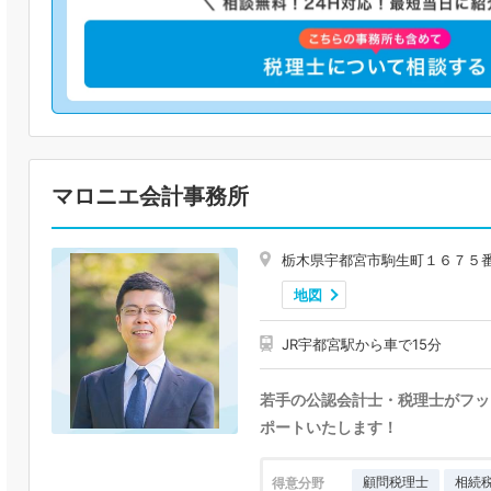
マロニエ会計事務所
栃木県宇都宮市駒生町１６７５
地図
JR宇都宮駅から車で15分
若手の公認会計士・税理士がフッ
ポートいたします！
顧問税理士
相続
得意分野