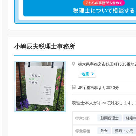
小嶋辰夫税理士事務所
栃木県宇都宮市鶴田町1533番地2
地図
JR宇都宮駅より車20分
税理士本人がすべて対応します。
顧問税理士
確定
得意分野
飲食
流通・小売
得意業種