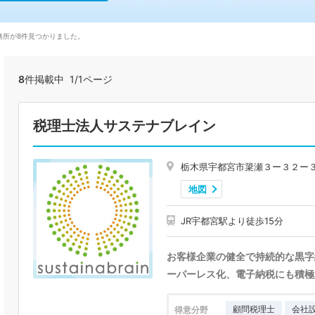
務所が8件見つかりました。
8
件掲載中 1/1ページ
税理士法人サステナブレイン
栃木県宇都宮市簗瀬３ー３２ー
地図
JR宇都宮駅より徒歩15分
お客様企業の健全で持続的な黒字
ーパーレス化、電子納税にも積極
顧問税理士
会社
得意分野