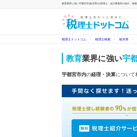
教育業界に強い宇都宮市(栃木県)の税理士・会計事務所の紹介・検索一
税理士ドットコム
税理士検索
栃木県
教育
業界に強い
宇都
宇都宮市内
の
経理・決算
について