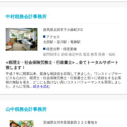
中村税務会計事務所
群馬県太田市下小林町212
アクセス
太田駅・韮川駅・竜舞駅
得意分野・得意業種
顧問税理士
節税
確定申告
製造
教育
医療・福祉
<税理士・社会保険労務士・行政書士> .. 全てトータルサポート
致します！
平成７年に開業以来、親身な相談役を目指して来ました。ワンストップサー
ビスを心がけ、税理士・社会保険労務士・行政書士と別々に依頼をするお客
様の無駄を省き、どこにも負けない高いコストパフォーマンスを実現しまし
た。さらに宅地…
続きを読む
山中税務会計事務所
茨城県古河市茶屋新田２２２番地８