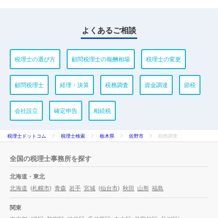
よくあるご相談
税理士の選び方
顧問税理士の報酬相場
税理士の変更
顧問税理士
経理・決算
税務調査
資金調達
節税
会社設立
確定申告
相続税
税理士ドットコム
税理士検索
栃木県
佐野市
税務調査
全国の税理士事務所を探す
北海道・東北
北海道
(
札幌市
)
青森
岩手
宮城
(
仙台市
)
秋田
山形
福島
関東