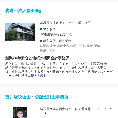
税理士法人福田会計
群馬県桐生市東１丁目１３番３９号
アクセス
JR桐生駅から徒歩15分
得意分野・得意業種
顧問税理士
確定申告
経理・決算
飲食
製造
医療・福祉
創業70年安心と信頼の福田会計事務所
私たちは、御社の経営のためにお役に立てることはないか、創業70年来、
試行錯誤を重ね常に考えてきました。そして、会社の経営に最も大事なこと
は、社長の経営に対する考え方や将来への方向性などを、適切かつスピーデ
ィーに会社経営…
続きを読む
吉川峻税理士・公認会計士事務所
埼玉県久喜市西大輪３丁目２番６号トーシンビル２
０３