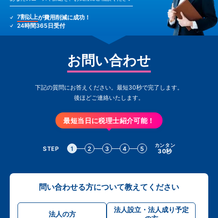
7割以上
が費用削減に成功！
24時間365日受付
お問い合わせ
下記の質問にお答えください。最短30秒で完了します。
後ほどご連絡いたします。
最短当日に税理士紹介可能！
カンタン
STEP
1
2
3
4
5
30秒
問い合わせる方について教えてください
法人設立・法人成り予定
法人の方