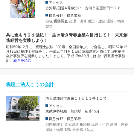
アクセス
古河駅/国道4号線沿い・古河市茶屋新田222-8
得意分野・得意業種
節税
税務調査
経理・決算
建設・建築
運輸・物流
製造
共に進もう２１世紀！ 生き活き青春企業を目指して！ 未来創
造経営を実践しよう！
昭和59年12月に、税理士試験『20歳、全国最年少』で合格し、昭和62年12
月18日に税理士登録をし、平成元年11月１日に茨城県古河市にて山中税務
会計事務所を開業しました！そして、平成17年10月には山中行政書士事務
所…
続きを読む
税理士法人こうの会計
埼玉県加須市東栄１丁目１３番１１号
アクセス
東武伊勢崎線 加須駅 徒歩15分
得意分野・得意業種
顧問税理士
資金調達
相続税
流通・小売
建設・建築
運輸・物流
製造
社会福祉法人