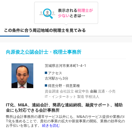
向原俊之公認会計士・税理士事務所
茨城県古河市東本町1-4-1
アクセス
古河駅から3分
得意分野・得意業種
資金調達
会社設立
確定申告
金融
流通・小売
IT・インターネット
製造
学校法人
IT化、M&A、連結会計、簡易な連結納税、融資サポート、補助
金にも対応できる会計事務所
弊所は会計事務所の通常サービス以外にも、M&Aのサービス提供や業務のI
T化を進めることで、貴社の事業の拡大や新規事業の開拓、業務の効率化の
お手伝いを致します。
続きを読む