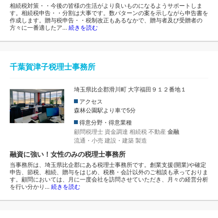
相続税対策・・今後の皆様の生活がより良いものになるようサポートしま
す。相続税申告・・分割は大事です。数パターンの案を示しながら申告書を
作成します。贈与税申告・・税制改正もあるなかで、贈与者及び受贈者の
方々に一番適したア…
続きを読む
千葉賀津子税理士事務所
埼玉県比企郡滑川町 大字福田９１２番地１
アクセス
森林公園駅より車で5分
得意分野・得意業種
顧問税理士
資金調達
相続税
不動産
金融
流通・小売
建設・建築
製造
融資に強い！女性のみの税理士事務所
当事務所は、埼玉県比企郡にある税理士事務所です。創業支援(開業)や確定
申告、節税、相続、贈与をはじめ、税務・会計以外のご相談も承っておりま
す。顧問においては、月に一度会社を訪問させていただき、月々の経営分析
を行い分かり…
続きを読む