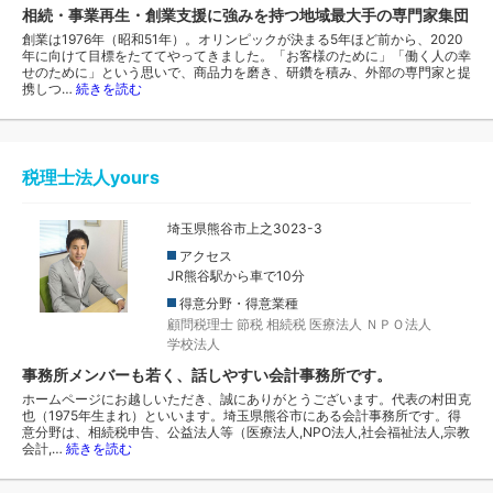
相続・事業再生・創業支援に強みを持つ地域最大手の専門家集団
創業は1976年（昭和51年）。オリンピックが決まる5年ほど前から、2020
年に向けて目標をたててやってきました。「お客様のために」「働く人の幸
せのために」という思いで、商品力を磨き、研鑽を積み、外部の専門家と提
携しつ…
続きを読む
税理士法人yours
埼玉県熊谷市上之3023-3
アクセス
JR熊谷駅から車で10分
得意分野・得意業種
顧問税理士
節税
相続税
医療法人
ＮＰＯ法人
学校法人
事務所メンバーも若く、話しやすい会計事務所です。
ホームページにお越しいただき、誠にありがとうございます。代表の村田克
也（1975年生まれ）といいます。埼玉県熊谷市にある会計事務所です。得
意分野は、相続税申告、公益法人等（医療法人,NPO法人,社会福祉法人,宗教
会計,…
続きを読む