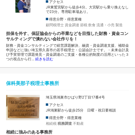
アクセス
JR東鷲宮駅から徒歩4分。大宮駅から乗り換えなし
で23分。専用駐車場あり。
得意分野・得意業種
顧問税理士
資金調達
節税
飲食
流通・小売
製造
担保を外す、保証協会からの卒業などを目指した財務・資金コン
サルティングで潰れない会社作りを！
財務・資金コンサルティングで経営課題解決、融資・資金調達支援、補助金
申請などに強い埼玉県久喜市の若手税理士・公認会計士です。・未来会計及
び予実管理で課題発見・資金調達のご支援・各種公的制度の活用といった３
つの視点から行…
続きを読む
保科美那子税理士事務所
埼玉県鴻巣市ひばり野2丁目17番4号
アクセス
JR鴻巣駅から徒歩25分 日曜・祝日要相談
得意分野・得意業種
相続税
税務調査
不動産
相続に強みのある事務所