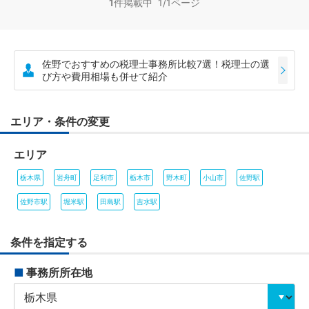
1
件掲載中 1/1ページ
佐野でおすすめの税理士事務所比較7選！税理士の選
び方や費用相場も併せて紹介
エリア・条件の変更
エリア
栃木県
岩舟町
足利市
栃木市
野木町
小山市
佐野駅
佐野市駅
堀米駅
田島駅
吉水駅
条件を指定する
■
事務所所在地