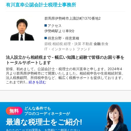
有川直幸公認会計士税理士事務所
群馬県伊勢崎市上諏訪町1370番地2
アクセス
伊勢崎駅より車9分
得意分野・得意業種
節税
相続税
経理・決算
不動産
金融
飲食
IT・インターネット
ファンド
法人設立から相続税まで - 幅広い知識と経験で皆様のお困り事を
トータルサポートします
皆様、初めまして。公認会計士・税理士の有川直幸と申します。2024年4
月より群馬県伊勢崎市にて開業いたしました。相続税申告や生前相続対策、
法人税務顧問、所得税申告など、幅広く税務サポートを提供しております。
これまで約1…
続きを読む
どんな条件でも
無料
プロのコーディネーターが
最適な税理士をご紹介!
あなたのニーズや課題を、お気軽にご相談ください