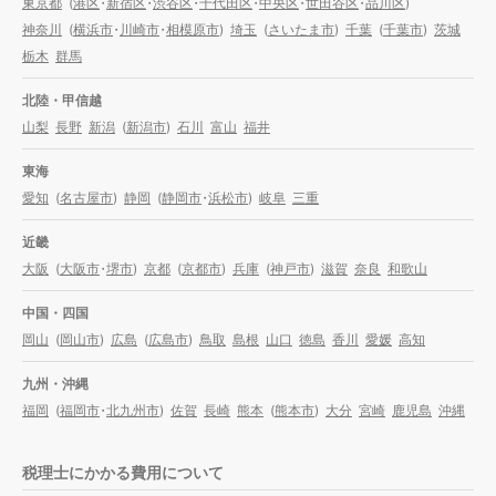
東京都
(
港区
・
新宿区
・
渋谷区
・
千代田区
・
中央区
・
世田谷区
・
品川区
)
神奈川
(
横浜市
・
川崎市
・
相模原市
)
埼玉
(
さいたま市
)
千葉
(
千葉市
)
茨城
栃木
群馬
北陸・甲信越
山梨
長野
新潟
(
新潟市
)
石川
富山
福井
東海
愛知
(
名古屋市
)
静岡
(
静岡市
・
浜松市
)
岐阜
三重
近畿
大阪
(
大阪市
・
堺市
)
京都
(
京都市
)
兵庫
(
神戸市
)
滋賀
奈良
和歌山
中国・四国
岡山
(
岡山市
)
広島
(
広島市
)
鳥取
島根
山口
徳島
香川
愛媛
高知
九州・沖縄
福岡
(
福岡市
・
北九州市
)
佐賀
長崎
熊本
(
熊本市
)
大分
宮崎
鹿児島
沖縄
税理士にかかる費用について