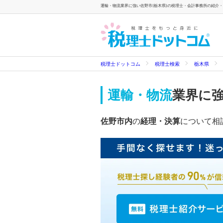
運輸・物流業界に強い佐野市(栃木県)の税理士・会計事務所の紹介・検
税理士ドットコム
税理士検索
栃木県
運輸・物流
業界に
佐野市内
の
経理・決算
について相