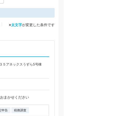
※
太文字
が変更した条件です
３５アネックスうずら5号棟
おまかせください
定申告
税務調査