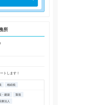
務所
３
ートします！
税
相続税
設・建築
製造
医療法人