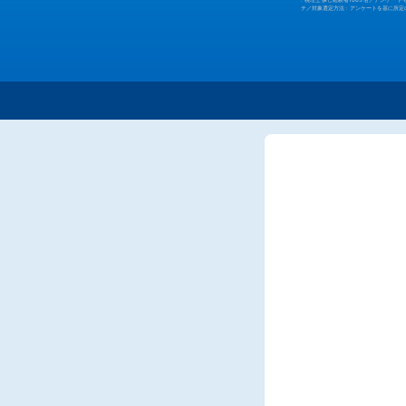
チ／対象選定方法 : アンケートを基に所