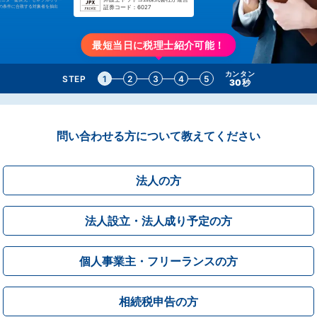
定の条件に合致する対象者を抽出
証券コード：6027
最短当日に税理士紹介可能！
カンタン
STEP
1
2
3
4
5
30秒
問い合わせる方について教えてください
法人の方
法人設立・法人成り予定の方
個人事業主・フリーランスの方
相続税申告の方