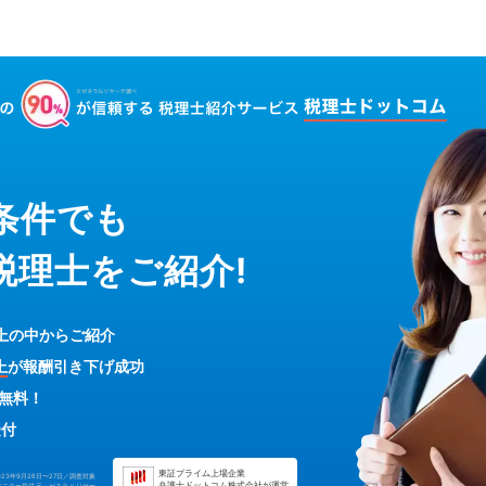
条件でも
税理士をご紹介!
上の中からご紹介
上
が報酬引き下げ成功
無料！
受付
東証プライム上場企業
023年9月26日〜27日／調査対象
弁護士ドットコム株式会社が運営
モニター提供元 : ゼネラルリサー