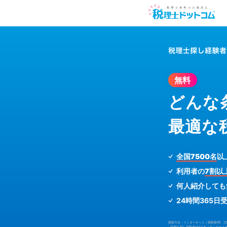
無料
どんな
最適な
全国7500名
以
利用者の
7割以
何人紹介しても
24時間365日
調査方法 : インターネット／調査期間 : 2
: 税理士探し経験者1003名／アンケート