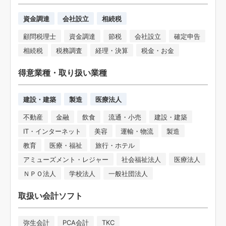
資金調達
会社設立
相続税
顧問税理士
資金調達
節税
会社設立
確定申告
相続税
税務調査
経理・決算
税金・お金
得意業種・取り扱い業種
建設・建築
製造
医療法人
不動産
金融
飲食
流通・小売
建設・建築
IT・インターネット
美容
運輸・物流
製造
教育
医療・福祉
旅行・ホテル
アミューズメント・レジャー
社会福祉法人
医療法人
ＮＰＯ法人
学校法人
一般社団法人
取扱い会計ソフト
弥生会計
PCA会計
TKC