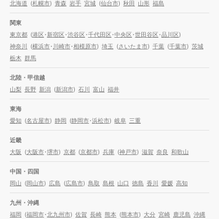
北海道
(
札幌市
)
青森
岩手
宮城
(
仙台市
)
秋田
山形
福島
関東
東京都
(
港区
・
新宿区
・
渋谷区
・
千代田区
・
中央区
・
世田谷区
・
品川区
)
神奈川
(
横浜市
・
川崎市
・
相模原市
)
埼玉
(
さいたま市
)
千葉
(
千葉市
)
茨城
栃木
群馬
北陸・甲信越
山梨
長野
新潟
(
新潟市
)
石川
富山
福井
東海
愛知
(
名古屋市
)
静岡
(
静岡市
・
浜松市
)
岐阜
三重
近畿
大阪
(
大阪市
・
堺市
)
京都
(
京都市
)
兵庫
(
神戸市
)
滋賀
奈良
和歌山
中国・四国
岡山
(
岡山市
)
広島
(
広島市
)
鳥取
島根
山口
徳島
香川
愛媛
高知
九州・沖縄
福岡
(
福岡市
・
北九州市
)
佐賀
長崎
熊本
(
熊本市
)
大分
宮崎
鹿児島
沖縄