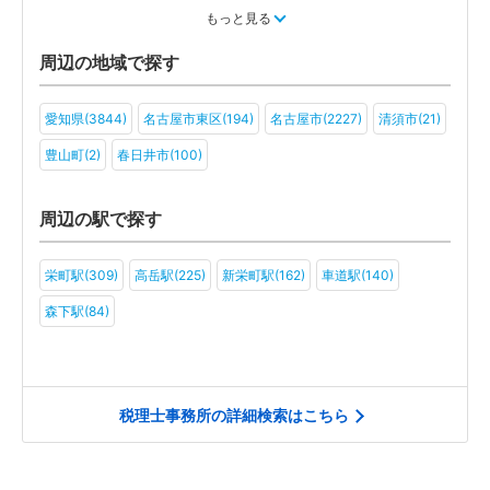
教育(8)
医療・福祉(6)
旅行・ホテル(7)
もっと見る
アミューズメント・レジャー(6)
社会福祉法人(4)
医療法人(4)
周辺の地域で探す
学校法人(4)
一般社団法人(2)
愛知県(3844)
名古屋市東区(194)
名古屋市(2227)
清須市(21)
豊山町(2)
春日井市(100)
周辺の駅で探す
栄町駅(309)
高岳駅(225)
新栄町駅(162)
車道駅(140)
森下駅(84)
税理士事務所の詳細検索はこちら