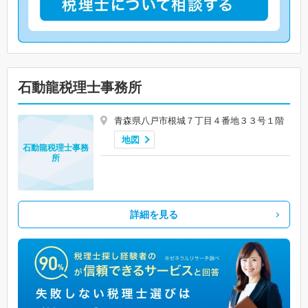
石動龍税理士事務所
青森県八戸市根城７丁目４番地３３号１階
地図
石動龍税理士事務
所
詳細を見る