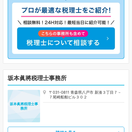
坂本眞將税理士事務所
〒031-0811 青森県八戸市 新湊３丁目７－
７尾崎船舶ビル３０２
坂本眞將税理士事
務所