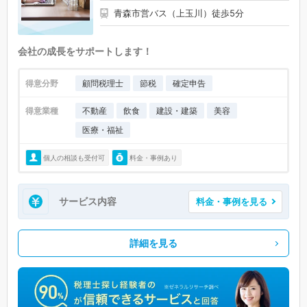
青森市営バス（上玉川）徒歩5分
会社の成長をサポートします！
得意分野
顧問税理士
節税
確定申告
得意業種
不動産
飲食
建設・建築
美容
医療・福祉
個人の相談も受付可
料金・事例あり
サービス内容
料金・事例を見る
詳細を見る