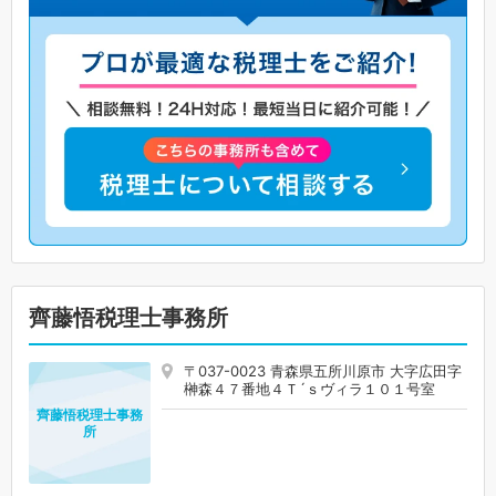
齊藤悟税理士事務所
〒037-0023 青森県五所川原市 大字広田字
榊森４７番地４Ｔ´ｓヴィラ１０１号室
齊藤悟税理士事務
所