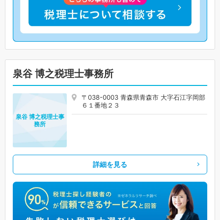
泉谷 博之税理士事務所
〒038-0003 青森県青森市 大字石江字岡部
６１番地２３
泉谷 博之税理士事
務所
詳細を見る