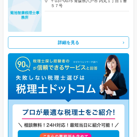
〒031-0075 青森県八戸市 内丸１丁目１番
５７号
菊池智康税理士事
務所
詳細を見る