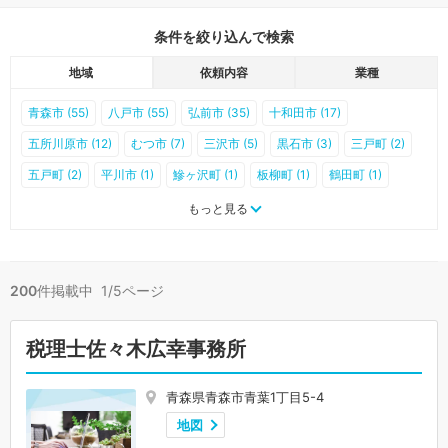
条件を絞り込んで検索
地域
依頼内容
業種
青森市 (55)
八戸市 (55)
弘前市 (35)
十和田市 (17)
五所川原市 (12)
むつ市 (7)
三沢市 (5)
黒石市 (3)
三戸町 (2)
五戸町 (2)
平川市 (1)
鰺ヶ沢町 (1)
板柳町 (1)
鶴田町 (1)
横浜町 (1)
おいらせ町 (1)
大間町 (1)
つがる市 (0)
平内町 (0)
もっと見る
今別町 (0)
蓬田村 (0)
外ヶ浜町 (0)
深浦町 (0)
西目屋村 (0)
藤崎町 (0)
大鰐町 (0)
田舎館村 (0)
中泊町 (0)
野辺地町 (0)
200
件掲載中 1/5ページ
七戸町 (0)
六戸町 (0)
東北町 (0)
六ヶ所村 (0)
東通村 (0)
風間浦村 (0)
佐井村 (0)
田子町 (0)
南部町 (0)
階上町 (0)
税理士佐々木広幸事務所
新郷村 (0)
青森県青森市青葉1丁目5-4
地図