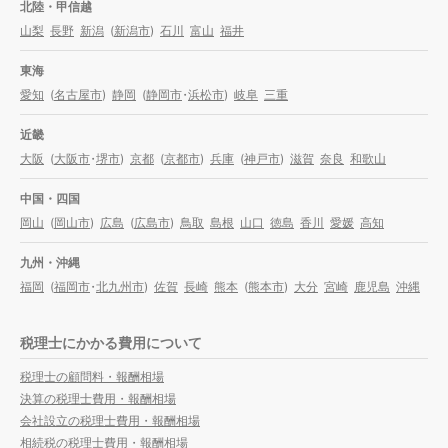
北陸・甲信越
山梨
長野
新潟
(
新潟市
)
石川
富山
福井
東海
愛知
(
名古屋市
)
静岡
(
静岡市
・
浜松市
)
岐阜
三重
近畿
大阪
(
大阪市
・
堺市
)
京都
(
京都市
)
兵庫
(
神戸市
)
滋賀
奈良
和歌山
中国・四国
岡山
(
岡山市
)
広島
(
広島市
)
鳥取
島根
山口
徳島
香川
愛媛
高知
九州・沖縄
福岡
(
福岡市
・
北九州市
)
佐賀
長崎
熊本
(
熊本市
)
大分
宮崎
鹿児島
沖縄
税理士にかかる費用について
税理士の顧問料・報酬相場
決算の税理士費用・報酬相場
会社設立の税理士費用・報酬相場
相続税の税理士費用・報酬相場