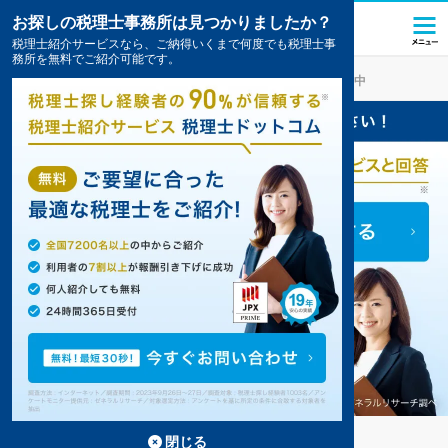
お探しの税理士事務所は見つかりましたか？
税理士紹介サービスなら、ご納得いくまで何度でも税理士事
務所を無料でご紹介可能です。
鰺ヶ沢
の税理士・会計事務所の一覧
1件掲載中
鰺ヶ沢の事務所が1件見つかりました。
...
もっと見る
閉じる