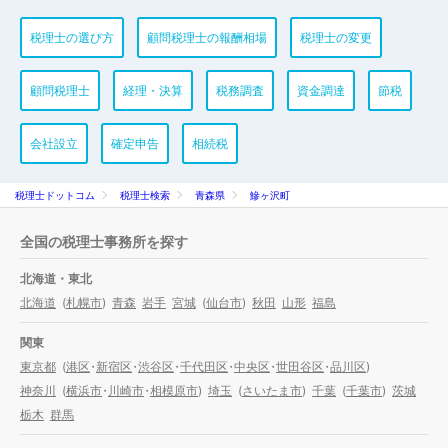
税理士の選び方
顧問税理士の報酬相場
税理士の変更
顧問税理士
経理・決算
税務調査
資金調達
節税
会社設立
確定申告
相続税
税理士ドットコム
税理士検索
青森県
鰺ヶ沢町
全国の税理士事務所を探す
北海道・東北
北海道
(
札幌市
)
青森
岩手
宮城
(
仙台市
)
秋田
山形
福島
関東
東京都
(
港区
・
新宿区
・
渋谷区
・
千代田区
・
中央区
・
世田谷区
・
品川区
)
神奈川
(
横浜市
・
川崎市
・
相模原市
)
埼玉
(
さいたま市
)
千葉
(
千葉市
)
茨城
栃木
群馬