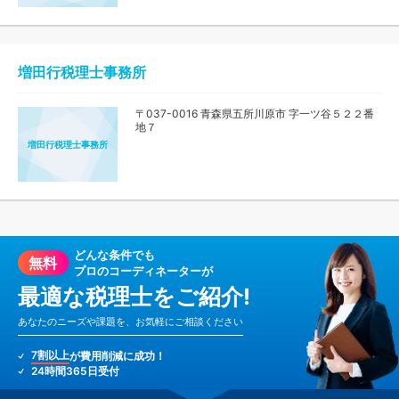
増田行税理士事務所
〒037-0016 青森県五所川原市 字一ツ谷５２２番
地７
増田行税理士事務所
どんな条件でも
無料
プロのコーディネーターが
最適な税理士をご紹介!
あなたのニーズや課題を、お気軽にご相談ください
7割以上
が費用削減に成功！
24時間365日受付