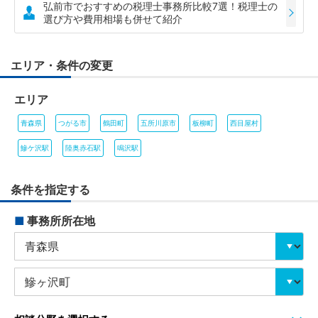
弘前市でおすすめの税理士事務所比較7選！税理士の
選び方や費用相場も併せて紹介
エリア・条件の変更
エリア
青森県
つがる市
鶴田町
五所川原市
板柳町
西目屋村
鰺ケ沢駅
陸奥赤石駅
鳴沢駅
条件を指定する
■
事務所所在地