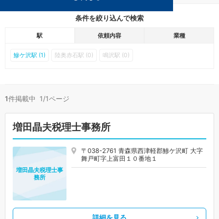
条件を絞り込んで検索
駅
依頼内容
業種
鰺ケ沢駅 (1)
陸奥赤石駅 (0)
鳴沢駅 (0)
1
件掲載中 1/1ページ
増田晶夫税理士事務所
〒038-2761 青森県西津軽郡鯵ケ沢町 大字
舞戸町字上富田１０番地１
増田晶夫税理士事
務所
詳細を見る