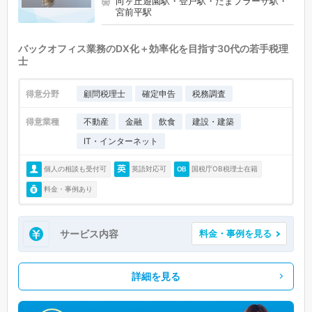
向ヶ丘遊園駅・登戸駅・たまプラーザ駅・
宮前平駅
バックオフィス業務のDX化＋効率化を目指す30代の若手税理
士
得意分野
顧問税理士
確定申告
税務調査
得意業種
不動産
金融
飲食
建設・建築
IT・インターネット
個人の相談も受付可
英語対応可
国税庁OB税理士在籍
料金・事例あり
サービス内容
料金・事例を見る
詳細を見る