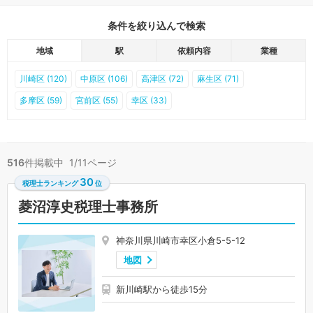
条件を絞り込んで検索
地域
駅
依頼内容
業種
川崎区 (120)
中原区 (106)
高津区 (72)
麻生区 (71)
多摩区 (59)
宮前区 (55)
幸区 (33)
516
件掲載中 1/11ページ
30
税理士ランキング
位
菱沼淳史税理士事務所
神奈川県川崎市幸区小倉5-5-12
地図
新川崎駅から徒歩15分