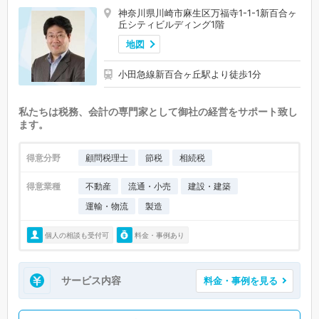
神奈川県川崎市麻生区万福寺1-1-1新百合ヶ
丘シティビルディング1階
地図
小田急線新百合ヶ丘駅より徒歩1分
私たちは税務、会計の専門家として御社の経営をサポート致し
ます。
得意分野
顧問税理士
節税
相続税
得意業種
不動産
流通・小売
建設・建築
運輸・物流
製造
個人の相談も受付可
料金・事例あり
サービス内容
料金・事例を見る