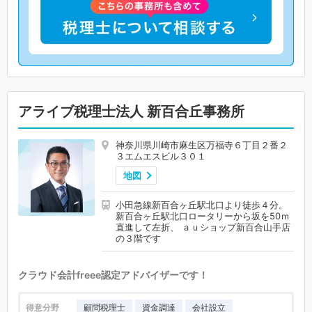
アライブ税理士法人 新百合丘事務所
神奈川県川崎市麻生区万福寺６丁目２番２
３エムエスビル３０１
地図
小田急線新百合ヶ丘駅北口より徒歩４分。
新百合ヶ丘駅北口ロータリーから坂を50ｍ
直進して左折、 ａｕショップ新百合山手店
の３階です
クラウド会計freee認定アドバイザーです！
得意分野
顧問税理士
資金調達
会社設立