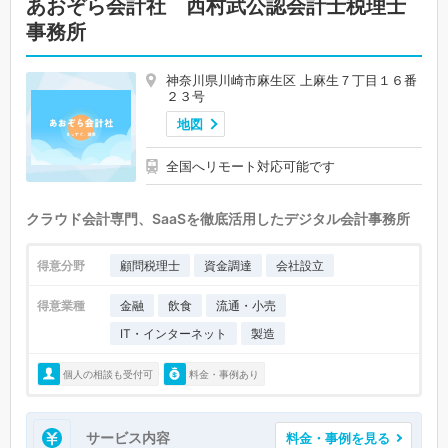
あおぞら会計社 西村武公認会計士税理士
事務所
神奈川県川崎市麻生区 上麻生７丁目１６番
２３号
地図
全国へリモート対応可能です
クラウド会計専門、SaaSを徹底活用したデジタル会計事務所
得意分野
顧問税理士
資金調達
会社設立
得意業種
金融
飲食
流通・小売
IT・インターネット
製造
個人の相談も受付可
料金・事例あり
サービス内容
料金・事例を見る