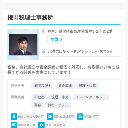
鎌田税理士事務所
神奈川県川崎市高津区坂戸3-2-1 西2階
地図
JR溝の口駅からKSPシャトルバスで5分
税務、会社設立や資金調達と幅広く対応し、お客様とともに成
長できる関係を大事にしています！
得意分野
顧問税理士
資金調達
経理・決算
得意業種
不動産
流通・小売
IT・インターネット
美容
旅行・ホテル
個人の相談も受付可
国際会計対応可
英語対応可
韓国語対応可
料金・事例あり