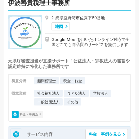
伊波善貴税理士事務所
沖縄県宜野湾市佐真下69番地
地図
Google Meetを用いたオンライン対応で全
国どこでも同品質のサービスを提供します
元県庁審査担当が直接サポート！公益法人・宗教法人の運営や
認定維持に特化した事務所です
得意分野
顧問税理士
税金・お金
得意業種
社会福祉法人
ＮＰＯ法人
学校法人
一般社団法人
その他
料金・事例あり
サービス内容
料金・事例を見る