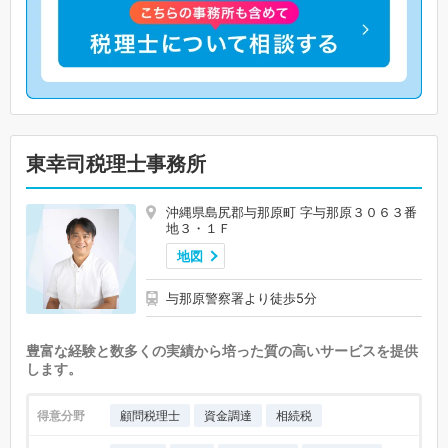
東幸司税理士事務所
沖縄県島尻郡与那原町 字与那原３０６３番
地３・１Ｆ
地図
与那原警察署より徒歩5分
豊富な経験と数多くの実績から培った質の高いサービスを提供
します。
得意分野
顧問税理士
資金調達
相続税