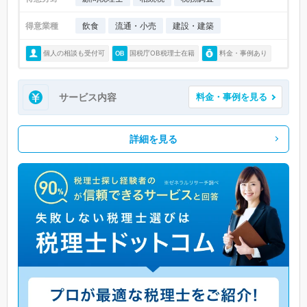
得意業種
飲食
流通・小売
建設・建築
個人の相談も受付可
国税庁OB税理士在籍
料金・事例あり
サービス内容
料金・事例を見る
詳細を見る