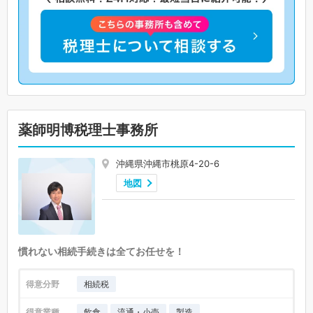
薬師明博税理士事務所
沖縄県沖縄市桃原4-20-6
地図
慣れない相続手続きは全てお任せを！
得意分野
相続税
得意業種
飲食
流通・小売
製造