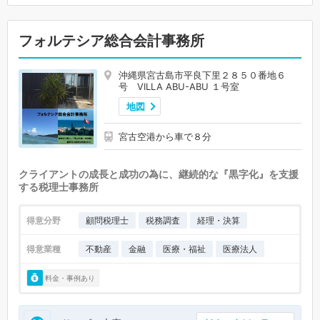
フォルテシア総合会計事務所
沖縄県宮古島市平良下里２８５０番地６
号 VILLA ABU-ABU １号室
地図
宮古空港から車で８分
クライアントの成長と成功の為に、継続的な『黒字化』を支援
する税理士事務所
得意分野
顧問税理士
税務調査
経理・決算
得意業種
不動産
金融
医療・福祉
医療法人
料金・事例あり