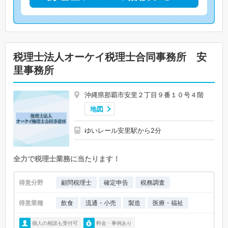
税理士法人オーケイ税理士合同事務所 安
里事務所
沖縄県那覇市安里２丁目９番１０号４階
地図
ゆいレール安里駅から2分
全力で税理士業務に当たります！
得意分野
顧問税理士
確定申告
税務調査
得意業種
飲食
流通・小売
製造
医療・福祉
個人の相談も受付可
料金・事例あり