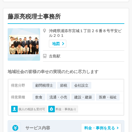
藤原亮税理士事務所
沖縄県浦添市宮城１丁目２６番８号平安ビ
ル２０１
地図
古島駅
地域社会の皆様の幸せの実現のために尽力します
得意分野
顧問税理士
節税
会社設立
得意業種
飲食
流通・小売
建設・建築
医療・福祉
個人の相談も受付可
料金・事例あり
サービス内容
料金・事例を見る