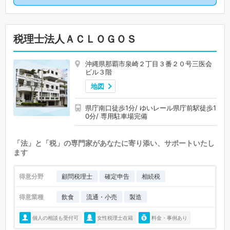
税理士法人ＡＣＬＯＧＯＳ
沖縄県那覇市泉崎２丁目３番２０号三医会
ビル３階
地図
県庁南口徒歩1分/ ゆいレール県庁前駅徒歩1
0分/ 専用駐車場完備
「法」と「税」の専門家があなたに寄り添い、サポートいたし
ます
得意分野
顧問税理士
確定申告
相続税
得意業種
飲食
流通・小売
製造
個人の相談も受付可
女性税理士在籍
料金・事例あり