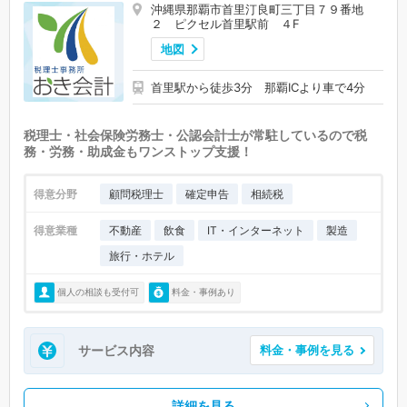
沖縄県那覇市首里汀良町三丁目７９番地
２ ピクセル首里駅前 ４F
地図
首里駅から徒歩3分 那覇ICより車で4分
税理士・社会保険労務士・公認会計士が常駐しているので税
務・労務・助成金もワンストップ支援！
得意分野
顧問税理士
確定申告
相続税
得意業種
不動産
飲食
IT・インターネット
製造
旅行・ホテル
個人の相談も受付可
料金・事例あり
サービス内容
料金・事例を見る
詳細を見る