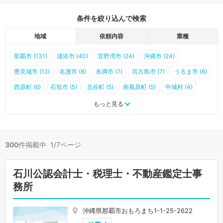
条件を絞り込んで検索
地域
依頼内容
業種
那覇市 (131)
浦添市 (40)
宜野湾市 (24)
沖縄市 (24)
豊見城市 (12)
名護市 (8)
糸満市 (7)
宮古島市 (7)
うるま市 (6)
西原町 (6)
石垣市 (5)
北谷町 (5)
南風原町 (5)
中城村 (4)
八重瀬町 (4)
南城市 (3)
北中城村 (3)
与那原町 (3)
もっと見る
嘉手納町 (2)
読谷村 (1)
国頭村 (0)
大宜味村 (0)
東村 (0)
今帰仁村 (0)
本部町 (0)
恩納村 (0)
宜野座村 (0)
金武町 (0)
300
件掲載中 1/7ページ
伊江村 (0)
渡嘉敷村 (0)
座間味村 (0)
粟国村 (0)
渡名喜村 (0)
南大東村 (0)
北大東村 (0)
伊平屋村 (0)
伊是名村 (0)
石川公認会計士・税理士・不動産鑑定士事
久米島町 (0)
多良間村 (0)
竹富町 (0)
与那国町 (0)
務所
沖縄県那覇市おもろまち1-1-25-2622