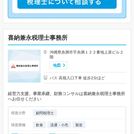
喜納兼永税理士事務所
沖縄県糸満市字糸満１２２番地上原ビル２
階
地図
バス 高嶺入口下車 徒歩2分ほど
経営力支援、事業承継、財務コンサルは喜納兼永税理士事務所
へお任せください
得意分野
顧問税理士
得意業種
飲食
流通・小売
製造