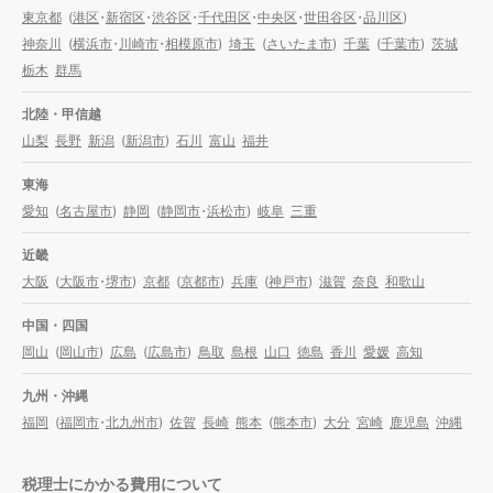
東京都
(
港区
・
新宿区
・
渋谷区
・
千代田区
・
中央区
・
世田谷区
・
品川区
)
神奈川
(
横浜市
・
川崎市
・
相模原市
)
埼玉
(
さいたま市
)
千葉
(
千葉市
)
茨城
栃木
群馬
北陸・甲信越
山梨
長野
新潟
(
新潟市
)
石川
富山
福井
東海
愛知
(
名古屋市
)
静岡
(
静岡市
・
浜松市
)
岐阜
三重
近畿
大阪
(
大阪市
・
堺市
)
京都
(
京都市
)
兵庫
(
神戸市
)
滋賀
奈良
和歌山
中国・四国
岡山
(
岡山市
)
広島
(
広島市
)
鳥取
島根
山口
徳島
香川
愛媛
高知
九州・沖縄
福岡
(
福岡市
・
北九州市
)
佐賀
長崎
熊本
(
熊本市
)
大分
宮崎
鹿児島
沖縄
税理士にかかる費用について