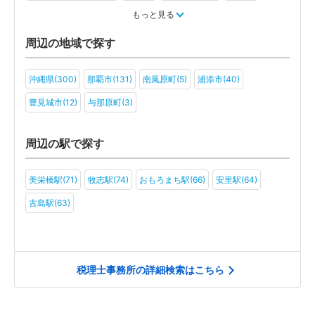
教育(6)
医療・福祉(7)
旅行・ホテル(6)
もっと見る
アミューズメント・レジャー(4)
社会福祉法人(5)
医療法人(5)
周辺の地域で探す
学校法人(3)
一般社団法人(6)
その他(2)
沖縄県(300)
那覇市(131)
南風原町(5)
浦添市(40)
豊見城市(12)
与那原町(3)
周辺の駅で探す
美栄橋駅(71)
牧志駅(74)
おもろまち駅(66)
安里駅(64)
古島駅(63)
税理士事務所の詳細検索はこちら