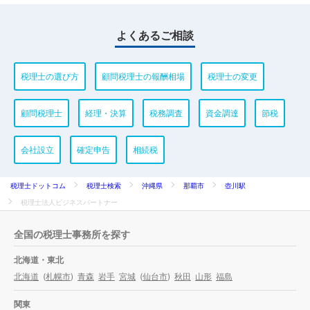
よくあるご相談
税理士の選び方
顧問税理士の報酬相場
税理士の変更
顧問税理士
経理・決算
税務調査
資金調達
節税
会社設立
確定申告
相続税
税理士ドットコム
税理士検索
沖縄県
那覇市
壺川駅
税理士法人ビジネスパートナー
全国の税理士事務所を探す
北海道・東北
北海道
(
札幌市
)
青森
岩手
宮城
(
仙台市
)
秋田
山形
福島
関東