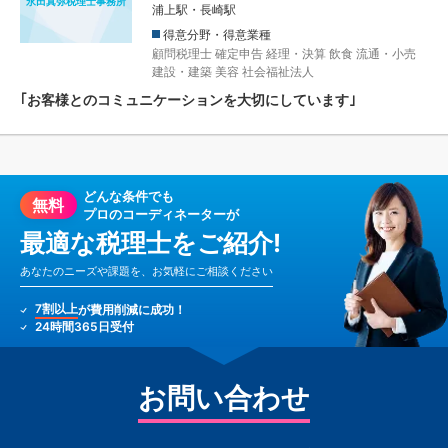
永田真弥税理士事務所
浦上駅・長崎駅
得意分野・得意業種
顧問税理士
確定申告
経理・決算
飲食
流通・小売
建設・建築
美容
社会福祉法人
｢お客様とのコミュニケーションを大切にしています｣
どんな条件でも
無料
プロのコーディネーターが
最適な税理士をご紹介!
あなたのニーズや課題を、お気軽にご相談ください
7割以上
が費用削減に成功！
24時間365日受付
お問い合わせ