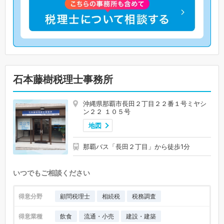
石本藤樹税理士事務所
沖縄県那覇市長田２丁目２２番１号ミヤシ
ン２２ １０５号
地図
那覇バス「長田２丁目」から徒歩1分
いつでもご相談ください
得意分野
顧問税理士
相続税
税務調査
得意業種
飲食
流通・小売
建設・建築