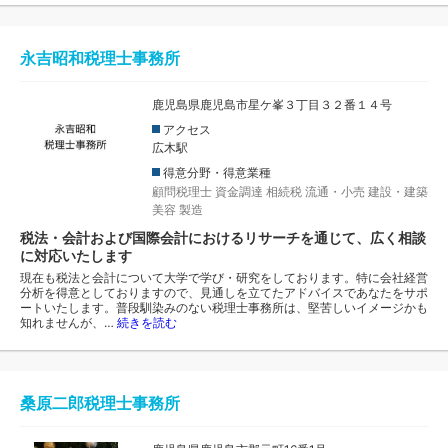
永吉昭和税理士事務所
鹿児島県鹿児島市星ケ峯３丁目３２番１４号
アクセス
広木駅
得意分野・得意業種
顧問税理士
資金調達
相続税
流通・小売
建設・建築
美容
製造
税法・会計および国際会計におけるリサーチを通じて、広く相談
に対応いたします
現在も税法と会計について大学で学び・研究をしております。特に会社経営
分析を得意としておりますので、見通しを立てたアドバイスであなたをサポ
ートいたします。普段馴染みのない税理士事務所は、堅苦しいイメージかも
知れませんが、…
続きを読む
桑原二郎税理士事務所