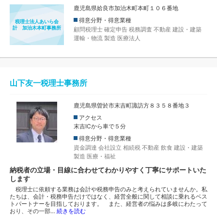
鹿児島県姶良市加治木町本町１０６番地
得意分野・得意業種
税理士法人あいら会
計 加治木本町事務所
顧問税理士
確定申告
税務調査
不動産
建設・建築
運輸・物流
製造
医療法人
山下友一税理士事務所
鹿児島県曽於市末吉町諏訪方８３５８番地３
アクセス
末吉ICから車で５分
得意分野・得意業種
資金調達
会社設立
相続税
不動産
飲食
建設・建築
製造
医療・福祉
納税者の立場・目線に合わせてわかりやすく丁寧にサポートいた
します
税理士に依頼する業務は会計や税務申告のみと考えられていませんか。私
たちは、会計・税務申告だけではなく、経営全般に関して相談に乗れるベス
トパートナーを目指しております。 また、経営者の悩みは多岐にわたって
おり、その一部…
続きを読む