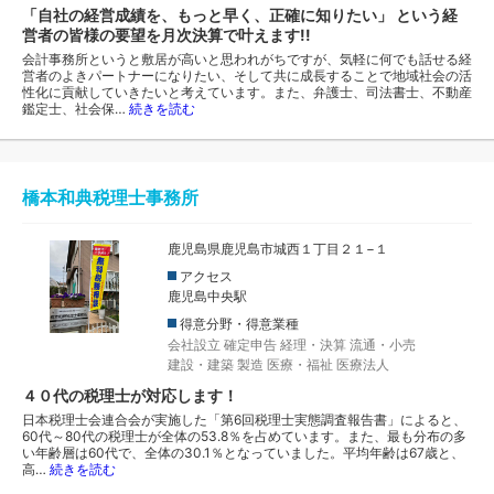
「自社の経営成績を、もっと早く、正確に知りたい」 という経
営者の皆様の要望を月次決算で叶えます!!
会計事務所というと敷居が高いと思われがちですが、気軽に何でも話せる経
営者のよきパートナーになりたい、そして共に成長することで地域社会の活
性化に貢献していきたいと考えています。また、弁護士、司法書士、不動産
鑑定士、社会保…
続きを読む
橋本和典税理士事務所
鹿児島県鹿児島市城西１丁目２１−１
アクセス
鹿児島中央駅
得意分野・得意業種
会社設立
確定申告
経理・決算
流通・小売
建設・建築
製造
医療・福祉
医療法人
４０代の税理士が対応します！
日本税理士会連合会が実施した「第6回税理士実態調査報告書」によると、
60代～80代の税理士が全体の53.8％を占めています。また、最も分布の多
い年齢層は60代で、全体の30.1％となっていました。平均年齢は67歳と、
高…
続きを読む