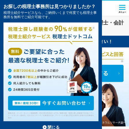
お探しの税理士事務所は見つかりましたか？
税理士紹介サービスなら、ご納得いくまで何度でも税理士事
務所を無料でご紹介可能です。
学校法人
業界に強い
那覇市(沖縄県)
の税理士・会計
事務所の一覧
3件掲載中
閉じる