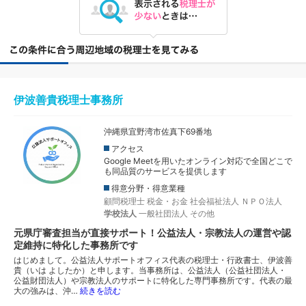
伊波善貴税理士事務所
沖縄県宜野湾市佐真下69番地
アクセス
Google Meetを用いたオンライン対応で全国どこで
も同品質のサービスを提供します
得意分野・得意業種
顧問税理士
税金・お金
社会福祉法人
ＮＰＯ法人
学校法人
一般社団法人
その他
元県庁審査担当が直接サポート！公益法人・宗教法人の運営や認
定維持に特化した事務所です
はじめまして。公益法人サポートオフィス代表の税理士・行政書士、伊波善
貴（いは よしたか）と申します。当事務所は、公益法人（公益社団法人・
公益財団法人）や宗教法人のサポートに特化した専門事務所です。代表の最
大の強みは、沖…
続きを読む