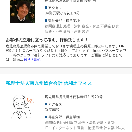
鹿児島県鹿児島市郡元町16番1号
アクセス
JR郡元駅から徒歩3分
得意分野・得意業種
顧問税理士
経理・決算
税金・お金
不動産
飲食
流通・小売
建設・建築
製造
お客様の立場に立って考え、行動致します！
鹿児島県鹿児島市内で開業しております税理士の桑原二郎と申します。LIN
E等によりスムーズなやり取りを可能としております。freeeやマネーフォワ
ード等のクラウド会計ソフトにも対応しております。ご面談に関しまして
は、対面…
続きを読む
税理士法人南九州総合会計 信和オフィス
鹿児島県鹿児島市南林寺町21番20号
アクセス
新屋敷駅
得意分野・得意業種
顧問税理士
会社設立
経理・決算
建設・建築
IT・インターネット
運輸・物流
製造
社会福祉法人