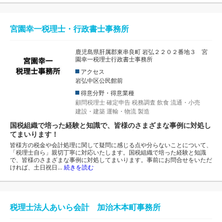
宮園幸一税理士・行政書士事務所
鹿児島県肝属郡東串良町 岩弘２２０２番地３ 宮
園幸一税理士行政書士事務所
アクセス
岩弘中区公民館前
得意分野・得意業種
顧問税理士
確定申告
税務調査
飲食
流通・小売
建設・建築
運輸・物流
製造
国税組織で培った経験と知識で、皆様のさまざまな事例に対処し
てまいります！
皆様方の税金や会計処理に関して疑問に感じる点や分らないことについて、
「税理士自ら」親切丁寧に対応いたします。国税組織で培った経験と知識
で、皆様のさまざまな事例に対処してまいります。事前にお問合せをいただ
ければ、土日祝日…
続きを読む
税理士法人あいら会計 加治木本町事務所