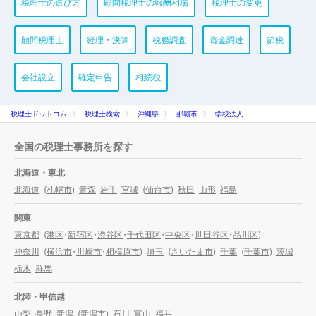
税理士の選び方
顧問税理士の報酬相場
税理士の変更
顧問税理士
経理・決算
税務調査
資金調達
節税
会社設立
確定申告
相続税
税理士ドットコム
税理士検索
沖縄県
那覇市
学校法人
全国の税理士事務所を探す
北海道・東北
北海道
(
札幌市
)
青森
岩手
宮城
(
仙台市
)
秋田
山形
福島
関東
東京都
(
港区
・
新宿区
・
渋谷区
・
千代田区
・
中央区
・
世田谷区
・
品川区
)
神奈川
(
横浜市
・
川崎市
・
相模原市
)
埼玉
(
さいたま市
)
千葉
(
千葉市
)
茨城
栃木
群馬
北陸・甲信越
山梨
長野
新潟
(
新潟市
)
石川
富山
福井