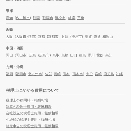
東海
愛知
(
名古屋市
)
静岡
(
静岡市
・
浜松市
)
岐阜
三重
近畿
大阪
(
大阪市
・
堺市
)
京都
(
京都市
)
兵庫
(
神戸市
)
滋賀
奈良
和歌山
中国・四国
岡山
(
岡山市
)
広島
(
広島市
)
鳥取
島根
山口
徳島
香川
愛媛
高知
九州・沖縄
福岡
(
福岡市
・
北九州市
)
佐賀
長崎
熊本
(
熊本市
)
大分
宮崎
鹿児島
沖縄
税理士にかかる費用について
税理士の顧問料・報酬相場
決算の税理士費用・報酬相場
会社設立の税理士費用・報酬相場
相続税の税理士費用・報酬相場
確定申告の税理士費用・報酬相場