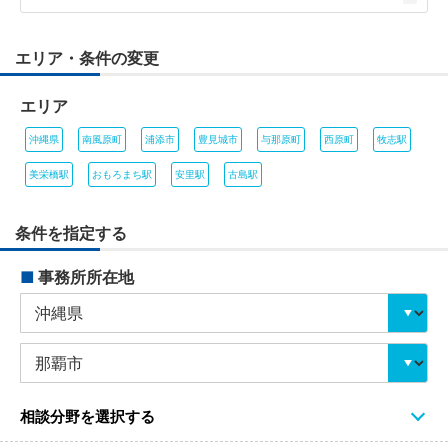
エリア・条件の変更
エリア
沖縄県
南風原町
浦添市
豊見城市
与那原町
西原町
牧志駅
美栄橋駅
おもろまち駅
安里駅
古島駅
条件を指定する
■
事務所所在地
相談分野を選択する