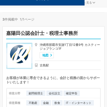
学校法人が得意な那覇の事務所が3件見つかりました。
...
もっと見る
3
件掲載中 1/1ページ
嘉陽田公認会計士・税理士事務所
沖縄県那覇市安謝1丁目12番9号 カスティー
ジョブランコ1F
地図
古島駅
お客様が本業に専念できるように、会計と税務の面からサポー
トいたします！
得意分野
顧問税理士
会社設立
確定申告
得意業種
不動産
金融
飲食
IT・インターネット