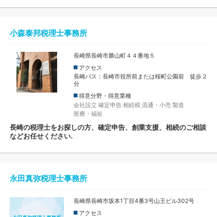
小森泰邦税理士事務所
長崎県長崎市勝山町４４番地５
アクセス
長崎バス：長崎市役所前または桜町公園前 徒歩２
分
得意分野・得意業種
会社設立
確定申告
相続税
流通・小売
製造
医療・福祉
長崎の税理士をお探しの方、確定申告、創業支援、相続のご相談
などお任せください.
永田真弥税理士事務所
長崎県長崎市坂本1丁目4番3号山王ビル302号
アクセス