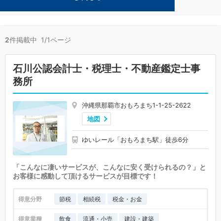
その他が得意な那覇の事務所が2件見つかりました。
2
件掲載中 1/1ページ
石川公認会計士・税理士・不動産鑑定士事
務所
沖縄県那覇市おもろまち1-1-25-2622
地図
ゆいレール「おもろまち駅」徒歩6分
「こんなに凄いサービスが、こんなに安く受けられるの？」と
お客様に感動して頂けるサービスが目標です！
得意分野
節税
相続税
税金・お金
得意業種
飲食
流通・小売
建設・建築