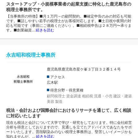
スタートアップ・小規模事業者の起業支援に特化した鹿児島市の
税理士事務所です。
【当事務所の特徴】■月１万円～の顧問契約。■確定申告のみの対応も可能
です。■話しやすい若手の税理士がお客様対応します。■土日祝や夜間の対
応も可能です（事前にご連絡ください）。■相続税申告は２８万円〜承りま
す。■創業融資…
続きを読む
永吉昭和税理士事務所
鹿児島県鹿児島市星ケ峯３丁目３２番１４号
アクセス
広木駅
得意分野・得意業種
顧問税理士
資金調達
相続税
流通・小売
建設・建築
美容
製造
税法・会計および国際会計におけるリサーチを通じて、広く相談
に対応いたします
現在も税法と会計について大学で学び・研究をしております。特に会社経営
分析を得意としておりますので、見通しを立てたアドバイスであなたをサポ
ートいたします。普段馴染みのない税理士事務所は、堅苦しいイメージかも
知れませんが、…
続きを読む