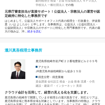
顧問税理士
税金・お金
社会福祉法人
ＮＰＯ法人
学校法人
一般社団法人
その他
元県庁審査担当が直接サポート！公益法人・宗教法人の運営や認
定維持に特化した事務所です
はじめまして。公益法人サポートオフィス代表の税理士・行政書士、伊波善
貴（いは よしたか）と申します。当事務所は、公益法人（公益社団法人・
公益財団法人）や宗教法人のサポートに特化した専門事務所です。代表の最
大の強みは、沖…
続きを読む
瀧川真吾税理士事務所
鹿児島県枕崎市岩戸町２２番地豊留ビル２０５号
アクセス
JR鹿児島本線枕崎駅から徒歩１５分
得意分野・得意業種
資金調達
会社設立
税金・お金
飲食
流通・小売
建設・建築
IT・インターネット
美容
クラウド会計を活用して、経営の見える化を支援します。
鹿児島県の枕崎市で開業しています税理士の瀧川真吾です。対応エリアは、
鹿児島県全域と熊本県全域を対象としています。当事務所の特徴は、クラウ
ド会計を活用して、経営の見える化を支援していることです。特に、経営支