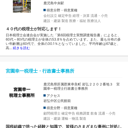
鹿児島中央駅
得意分野・得意業種
会社設立
確定申告
経理・決算
流通・小売
建設・建築
製造
医療・福祉
医療法人
４０代の税理士が対応します！
日本税理士会連合会が実施した「第6回税理士実態調査報告書」によると、
60代～80代の税理士が全体の53.8％を占めています。また、最も分布の多
い年齢層は60代で、全体の30.1％となっていました。平均年齢は67歳と、
高…
続きを読む
宮園幸一税理士・行政書士事務所
鹿児島県肝属郡東串良町 岩弘２２０２番地３ 宮
園幸一税理士行政書士事務所
アクセス
岩弘中区公民館前
得意分野・得意業種
顧問税理士
確定申告
税務調査
飲食
流通・小売
建設・建築
運輸・物流
製造
国税組織で培った経験と知識で、皆様のさまざまな事例に対処し