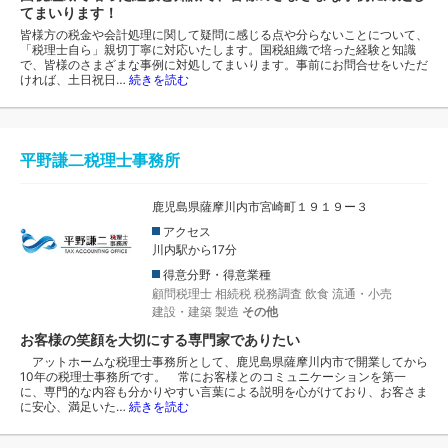
てまいります！
皆様方の税金や会計処理に関して疑問に感じる点や分らないことについて、
「税理士自ら」親切丁寧に対応いたします。国税組織で培った経験と知識
で、皆様のさまざまな事例に対処してまいります。事前にお問合せをいただ
ければ、土日祝日…
続きを読む
平野謙二税理士事務所
鹿児島県薩摩川内市宮崎町１９１９ー３
アクセス
川内駅から17分
得意分野・得意業種
顧問税理士
相続税
税務調査
飲食
流通・小売
建設・建築
製造
その他
お客様の笑顔を大切にする専門家でありたい
アットホームな税理士事務所として、鹿児島県薩摩川内市で開業してから
10年の税理士事務所です。 常にお客様とのコミュニケーションを第一
に、専門的な内容も分かりやすい言葉による説明を心がけており、お客さま
に安心、満足いた…
続きを読む