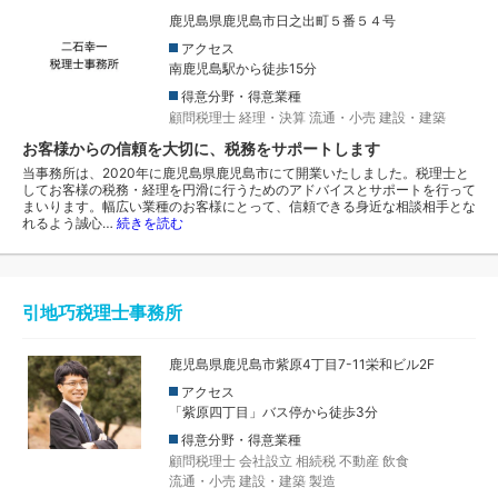
鹿児島県鹿児島市日之出町５番５４号
アクセス
南鹿児島駅から徒歩15分
得意分野・得意業種
顧問税理士
経理・決算
流通・小売
建設・建築
お客様からの信頼を大切に、税務をサポートします
当事務所は、2020年に鹿児島県鹿児島市にて開業いたしました。税理士と
してお客様の税務・経理を円滑に行うためのアドバイスとサポートを行って
まいります。幅広い業種のお客様にとって、信頼できる身近な相談相手とな
れるよう誠心…
続きを読む
引地巧税理士事務所
鹿児島県鹿児島市紫原4丁目7-11栄和ビル2F
アクセス
「紫原四丁目」バス停から徒歩3分
得意分野・得意業種
顧問税理士
会社設立
相続税
不動産
飲食
流通・小売
建設・建築
製造