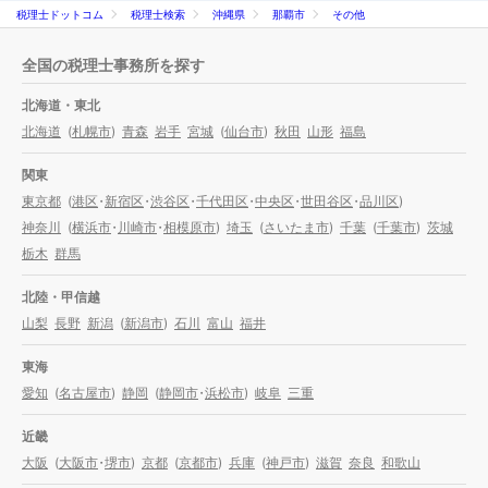
税理士ドットコム
税理士検索
沖縄県
那覇市
その他
全国の税理士事務所を探す
北海道・東北
北海道
(
札幌市
)
青森
岩手
宮城
(
仙台市
)
秋田
山形
福島
関東
東京都
(
港区
・
新宿区
・
渋谷区
・
千代田区
・
中央区
・
世田谷区
・
品川区
)
神奈川
(
横浜市
・
川崎市
・
相模原市
)
埼玉
(
さいたま市
)
千葉
(
千葉市
)
茨城
栃木
群馬
北陸・甲信越
山梨
長野
新潟
(
新潟市
)
石川
富山
福井
東海
愛知
(
名古屋市
)
静岡
(
静岡市
・
浜松市
)
岐阜
三重
近畿
大阪
(
大阪市
・
堺市
)
京都
(
京都市
)
兵庫
(
神戸市
)
滋賀
奈良
和歌山