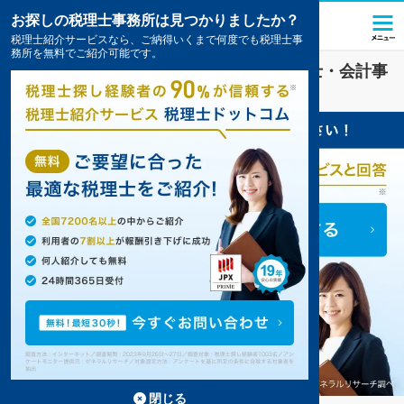
お探しの税理士事務所は見つかりましたか？
税理士紹介サービスなら、ご納得いくまで何度でも税理士事
務所を無料でご紹介可能です。
その他
業界に強い
那覇市(沖縄県)
の税理士・会計事
務所の一覧
2件掲載中
閉じる