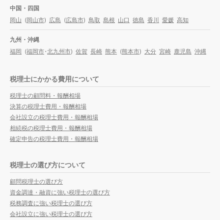
中国・四国
岡山
(
岡山市
)
広島
(
広島市
)
鳥取
島根
山口
徳島
香川
愛媛
高知
九州・沖縄
福岡
(
福岡市
・
北九州市
)
佐賀
長崎
熊本
(
熊本市
)
大分
宮崎
鹿児島
沖縄
税理士にかかる費用について
税理士の顧問料・報酬相場
決算の税理士費用・報酬相場
会社設立の税理士費用・報酬相場
相続税の税理士費用・報酬相場
確定申告の税理士費用・報酬相場
税理士の選び方について
顧問税理士の選び方
資金調達・融資に強い税理士の選び方
税務調査に強い税理士の選び方
会社設立に強い税理士の選び方