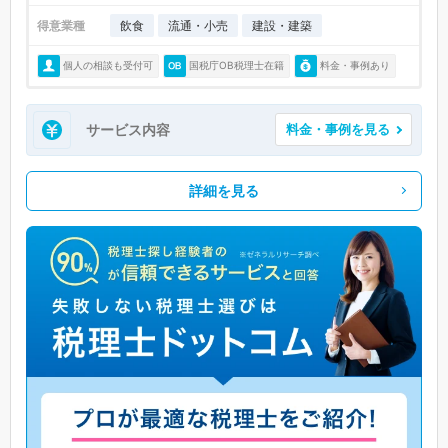
得意業種
飲食
流通・小売
建設・建築
個人の相談も受付可
国税庁OB税理士在籍
料金・事例あり
サービス内容
料金・事例を見る
詳細を見る