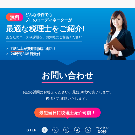
どんな条件でも
無料
プロのコーディネーターが
最適な税理士をご紹介!
あなたのニーズや課題を、お気軽にご相談ください
7割以上
が費用削減に成功！
24時間365日受付
お問い合わせ
下記の質問にお答えください。最短30秒で完了します。
後ほどご連絡いたします。
最短当日に税理士紹介可能！
カンタン
STEP
1
2
3
4
5
30秒