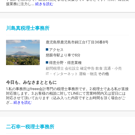
援業務に注力し…
続きを読む
川島真税理士事務所
鹿児島県鹿児島市錦江台1丁目36番8号
アクセス
慈眼寺駅より車で6分
得意分野・得意業種
顧問税理士
会社設立
確定申告
飲食
流通・小売
IT・インターネット
運輸・物流
その他
今日も、みなさまとともに
1.私の事務所はfreee会計専門の税理士事務所です。2.税理士である私が直接
対応致します。3.お客様の相談に対してLINEにて営業時間内又は翌日には
対応させて頂いております（込み入った内容ですとお時間を頂く場合がご
ざ…
続きを読む
二石幸一税理士事務所