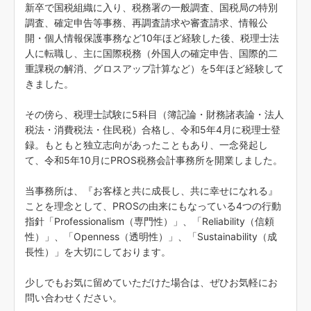
新卒で国税組織に入り、税務署の一般調査、国税局の特別
調査、確定申告等事務、再調査請求や審査請求、情報公
開・個人情報保護事務など10年ほど経験した後、税理士法
人に転職し、主に国際税務（外国人の確定申告、国際的二
重課税の解消、グロスアップ計算など）を5年ほど経験して
きました。
その傍ら、税理士試験に5科目（簿記論・財務諸表論・法人
税法・消費税法・住民税）合格し、令和5年4月に税理士登
録。もともと独立志向があったこともあり、一念発起し
て、令和5年10月にPROS税務会計事務所を開業しました。
当事務所は、『お客様と共に成長し、共に幸せになれる』
ことを理念として、PROSの由来にもなっている4つの行動
指針「Professionalism（専門性）」、「Reliability（信頼
性）」、「Openness（透明性）」、「Sustainability（成
長性）」を大切にしております。
少しでもお気に留めていただけた場合は、ぜひお気軽にお
問い合わせください。