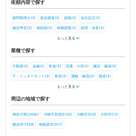
依頼内容で探す
顧問税理士(3)
資金調達(3)
節税(3)
会社設立(3)
確定申告(3)
相続税(3)
税務調査(3)
経理・決算(3)
税金・お金(3)
もっと見る
業種で探す
不動産(2)
金融(2)
飲食(3)
流通・小売(3)
建設・建築(3)
IT・インターネット(3)
美容(3)
運輸・物流(3)
製造(3)
教育(3)
医療・福祉(2)
旅行・ホテル(3)
もっと見る
アミューズメント・レジャー(3)
ファンド(2)
その他(3)
周辺の地域で探す
神奈川県(3490)
川崎市宮前区(55)
川崎市(516)
大和市(72)
横浜市(1838)
相模原市(207)