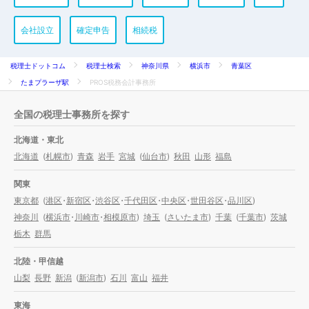
会社設立
確定申告
相続税
税理士ドットコム
税理士検索
神奈川県
横浜市
青葉区
たまプラーザ駅
PROS税務会計事務所
全国の税理士事務所を探す
北海道・東北
北海道
(
札幌市
)
青森
岩手
宮城
(
仙台市
)
秋田
山形
福島
関東
東京都
(
港区
・
新宿区
・
渋谷区
・
千代田区
・
中央区
・
世田谷区
・
品川区
)
神奈川
(
横浜市
・
川崎市
・
相模原市
)
埼玉
(
さいたま市
)
千葉
(
千葉市
)
茨城
栃木
群馬
北陸・甲信越
山梨
長野
新潟
(
新潟市
)
石川
富山
福井
東海