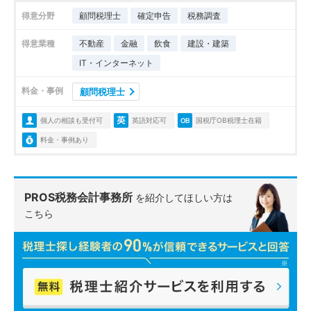
得意分野
顧問税理士
確定申告
税務調査
得意業種
不動産
金融
飲食
建設・建築
IT・インターネット
料金・事例
顧問税理士
個人の相談も受付可
英語対応可
国税庁OB税理士在籍
料金・事例あり
PROS税務会計事務所
を紹介してほしい方は
こちら