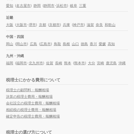
愛知
(
名古屋市
)
静岡
(
静岡市
・
浜松市
)
岐阜
三重
近畿
大阪
(
大阪市
・
堺市
)
京都
(
京都市
)
兵庫
(
神戸市
)
滋賀
奈良
和歌山
中国・四国
岡山
(
岡山市
)
広島
(
広島市
)
鳥取
島根
山口
徳島
香川
愛媛
高知
九州・沖縄
福岡
(
福岡市
・
北九州市
)
佐賀
長崎
熊本
(
熊本市
)
大分
宮崎
鹿児島
沖縄
税理士にかかる費用について
税理士の顧問料・報酬相場
決算の税理士費用・報酬相場
会社設立の税理士費用・報酬相場
相続税の税理士費用・報酬相場
確定申告の税理士費用・報酬相場
税理士の選び方について