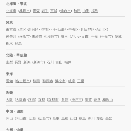
北海道・東北
北海道
(
札幌市
)
青森
岩手
宮城
(
仙台市
)
秋田
山形
福島
関東
東京都
(
港区
・
新宿区
・
渋谷区
・
千代田区
・
中央区
・
世田谷区
・
品川区
)
神奈川
(
横浜市
・
川崎市
・
相模原市
)
埼玉
(
さいたま市
)
千葉
(
千葉市
)
茨城
栃木
群馬
北陸・甲信越
山梨
長野
新潟
(
新潟市
)
石川
富山
福井
東海
愛知
(
名古屋市
)
静岡
(
静岡市
・
浜松市
)
岐阜
三重
近畿
大阪
(
大阪市
・
堺市
)
京都
(
京都市
)
兵庫
(
神戸市
)
滋賀
奈良
和歌山
中国・四国
岡山
(
岡山市
)
広島
(
広島市
)
鳥取
島根
山口
徳島
香川
愛媛
高知
九州・沖縄