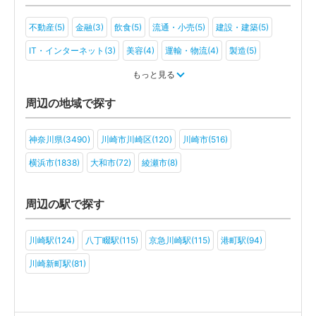
不動産(5)
金融(3)
飲食(5)
流通・小売(5)
建設・建築(5)
IT・インターネット(3)
美容(4)
運輸・物流(4)
製造(5)
教育(2)
医療・福祉(4)
旅行・ホテル(2)
もっと見る
アミューズメント・レジャー(3)
医療法人(2)
周辺の地域で探す
神奈川県(3490)
川崎市川崎区(120)
川崎市(516)
横浜市(1838)
大和市(72)
綾瀬市(8)
周辺の駅で探す
川崎駅(124)
八丁畷駅(115)
京急川崎駅(115)
港町駅(94)
川崎新町駅(81)