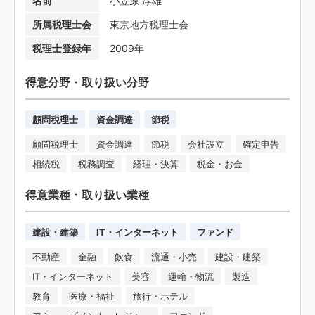
名前
小笠原 淳雄
所属税理士会
東京地方税理士会
税理士登録年
2009年
得意分野・取り扱い分野
顧問税理士
資金調達
節税
顧問税理士
資金調達
節税
会社設立
確定申告
相続税
税務調査
経理・決算
税金・お金
得意業種・取り扱い業種
建設・建築
IT・インターネット
ファンド
不動産
金融
飲食
流通・小売
建設・建築
IT・インターネット
美容
運輸・物流
製造
教育
医療・福祉
旅行・ホテル