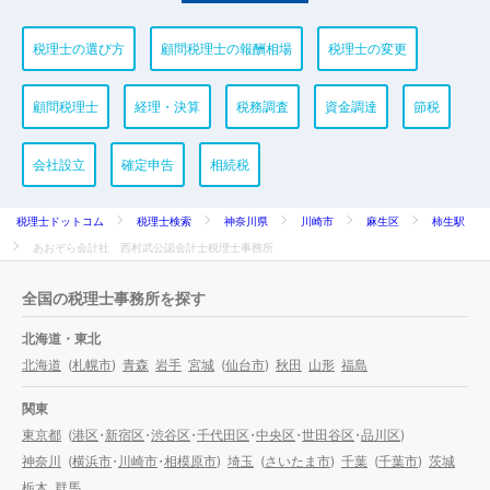
税理士の選び方
顧問税理士の報酬相場
税理士の変更
顧問税理士
経理・決算
税務調査
資金調達
節税
会社設立
確定申告
相続税
税理士ドットコム
税理士検索
神奈川県
川崎市
麻生区
柿生駅
あおぞら会計社 西村武公認会計士税理士事務所
全国の税理士事務所を探す
北海道・東北
北海道
(
札幌市
)
青森
岩手
宮城
(
仙台市
)
秋田
山形
福島
関東
東京都
(
港区
・
新宿区
・
渋谷区
・
千代田区
・
中央区
・
世田谷区
・
品川区
)
神奈川
(
横浜市
・
川崎市
・
相模原市
)
埼玉
(
さいたま市
)
千葉
(
千葉市
)
茨城
栃木
群馬