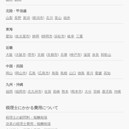
北陸・甲信越
山梨
長野
新潟
(
新潟市
)
石川
富山
福井
東海
愛知
(
名古屋市
)
静岡
(
静岡市
・
浜松市
)
岐阜
三重
近畿
大阪
(
大阪市
・
堺市
)
京都
(
京都市
)
兵庫
(
神戸市
)
滋賀
奈良
和歌山
中国・四国
岡山
(
岡山市
)
広島
(
広島市
)
鳥取
島根
山口
徳島
香川
愛媛
高知
九州・沖縄
福岡
(
福岡市
・
北九州市
)
佐賀
長崎
熊本
(
熊本市
)
大分
宮崎
鹿児島
沖縄
税理士にかかる費用について
税理士の顧問料・報酬相場
決算の税理士費用・報酬相場