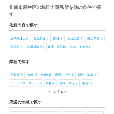
川崎市麻生区の税理士事務所を他の条件で探
す
依頼内容で探す
顧問税理士(5)
資金調達(5)
節税(3)
会社設立(4)
確定申告(5)
相続税(3)
税務調査(4)
経理・決算(5)
税金・お金(4)
業種で探す
不動産(5)
金融(2)
飲食(4)
流通・小売(4)
建設・建築(4)
IT・インターネット(3)
美容(2)
運輸・物流(2)
製造(5)
教育(2)
医療・福祉(3)
旅行・ホテル(2)
もっと見る
アミューズメント・レジャー(2)
社会福祉法人(2)
医療法人(2)
周辺の地域で探す
ＮＰＯ法人(2)
一般社団法人(3)
その他(4)