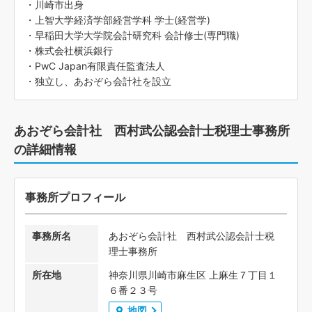
​・川崎市出身
・上智大学経済学部経営学科 学士(経営学)
​・早稲田大学大学院会計研究科 会計修士(専門職)
・株式会社横浜銀行
・PwC Japan有限責任監査法人
・独立し、あおぞら会計社を設立
あおぞら会計社 西村武公認会計士税理士事務所
の詳細情報
事務所プロフィール
事務所名
あおぞら会計社 西村武公認会計士税
理士事務所
所在地
神奈川県川崎市麻生区 上麻生７丁目１
６番２３号
地図