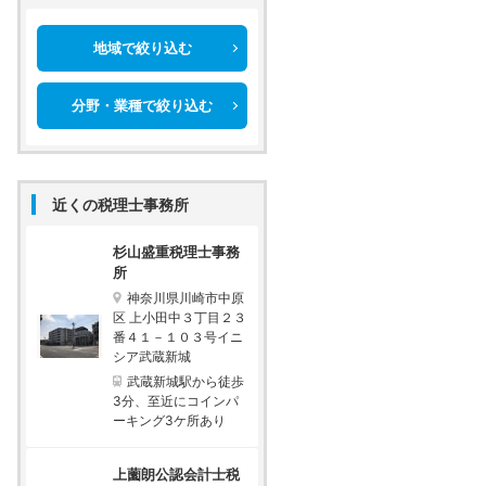
地域で絞り込む
分野・業種で絞り込む
近くの税理士事務所
杉山盛重税理士事務
所
神奈川県川崎市中原
区 上小田中３丁目２３
番４１－１０３号イニ
シア武蔵新城
武蔵新城駅から徒歩
3分、至近にコインパ
ーキング3ケ所あり
上薗朗公認会計士税