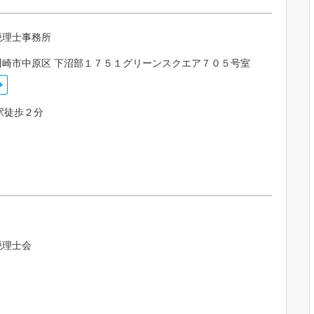
税理士事務所
川崎市中原区 下沼部１７５１グリーンスクエア７０５号室
駅徒歩２分
税理士会