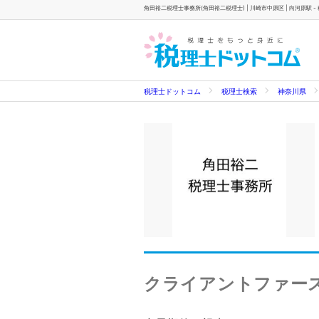
角田裕二税理士事務所(角田裕二税理士) | 川崎市中原区 | 向河原駅 
税理士ドットコム
税理士検索
神奈川県
クライアントファー