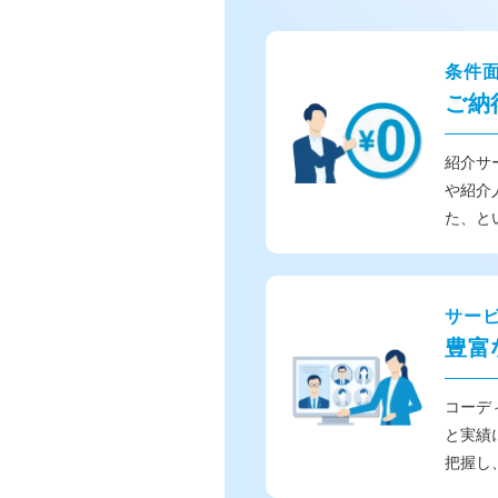
条件
ご納
紹介サ
や紹介
た、と
サー
豊富
コーデ
と実績
把握し