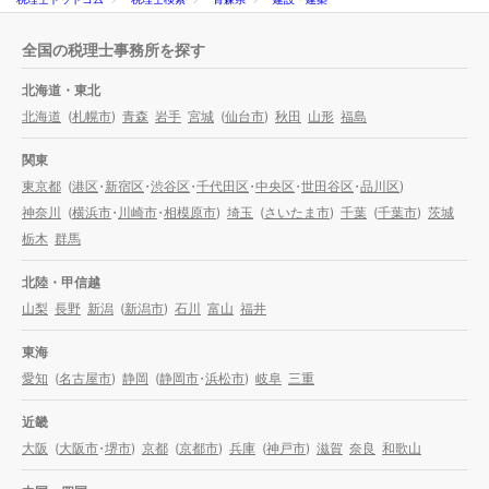
全国の税理士事務所を探す
北海道・東北
北海道
(
札幌市
)
青森
岩手
宮城
(
仙台市
)
秋田
山形
福島
関東
東京都
(
港区
・
新宿区
・
渋谷区
・
千代田区
・
中央区
・
世田谷区
・
品川区
)
神奈川
(
横浜市
・
川崎市
・
相模原市
)
埼玉
(
さいたま市
)
千葉
(
千葉市
)
茨城
栃木
群馬
北陸・甲信越
山梨
長野
新潟
(
新潟市
)
石川
富山
福井
東海
愛知
(
名古屋市
)
静岡
(
静岡市
・
浜松市
)
岐阜
三重
近畿
大阪
(
大阪市
・
堺市
)
京都
(
京都市
)
兵庫
(
神戸市
)
滋賀
奈良
和歌山