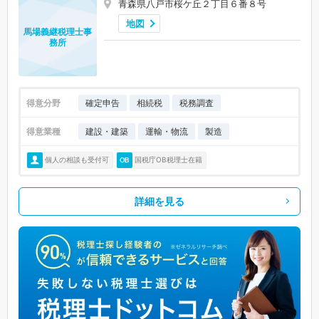
青森県八戸市桜ケ丘２丁目６番８号
地図
馬場義継税理士事
務所
得意分野
確定申告
相続税
税務調査
得意業種
建設・建築
運輸・物流
製造
個人の相談も受付可
国税庁OB税理士在籍
詳細を見る