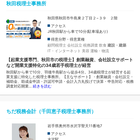
秋田税理士事務所
秋田県秋田市牛島東２丁目２−３９ ２階
アクセス
JR秋田駅から車で10分(駐車場あり)
得意分野・得意業種
顧問税理士
会社設立
税務調査
飲食
建設・建築
IT・インターネット
美容
運輸・物流
【起業支援専門、秋田市の税理士】創業融資、会社設立サポート
など開業支援特化の34歳若手税理士が経営
秋田駅から車で10分、羽後牛島駅から徒歩4分。34歳税理士が経営する起
業支援に特化した税理士事務所。【主なサポート】・創業融資・会社設立・
補助金、助成金申請・許認可申請・会計入力丸投げで決算・申告対応・税務
調査対応開業…
続きを読む
ちだ税務会計（千田恵子税理士事務所）
岩手県奥州市水沢字聖天11番地7
アクセス
水沢駅