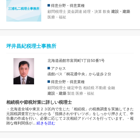
得意分野・得意業種
三浦礼二税理士事務所
顧問税理士
資金調達
経理・決算
飲食
建設・建築
医療・福祉
坪井昌紀税理士事務所
北海道函館市富岡町1丁目50番1号
アクセス
函館バス「桐花通中央」から徒歩２分
得意分野・得意業種
顧問税理士
確定申告
相続税
不動産
金融
建設・建築
製造
医療・福祉
相続税や節税対策に詳しい税理士
・北海道全域や東京２３区内で生じた「相続税」の税務調査を実施してきた
元国税調査官だからわかる「指摘されやすいツボ」をしっかり押さえて、申
告書の作成を行い、必要に応じて２次相続アドバイスを行っています。・複
雑な権利関係が…
続きを読む