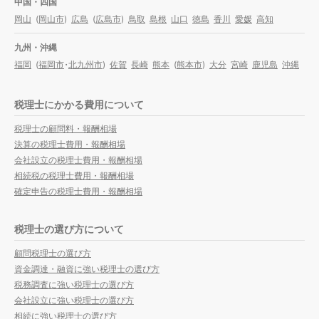
中国・四国
岡山
(
岡山市
)
広島
(
広島市
)
鳥取
島根
山口
徳島
香川
愛媛
高知
九州・沖縄
福岡
(
福岡市
・
北九州市
)
佐賀
長崎
熊本
(
熊本市
)
大分
宮崎
鹿児島
沖縄
税理士にかかる費用について
税理士の顧問料・報酬相場
決算の税理士費用・報酬相場
会社設立の税理士費用・報酬相場
相続税の税理士費用・報酬相場
確定申告の税理士費用・報酬相場
税理士の選び方について
顧問税理士の選び方
資金調達・融資に強い税理士の選び方
税務調査に強い税理士の選び方
会社設立に強い税理士の選び方
相続に強い税理士の選び方