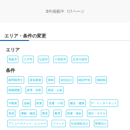
3
件掲載中 1/1ページ
エリア・条件の変更
エリア
青森市
八戸市
弘前市
十和田市
五所川原市
条件
顧問税理士
資金調達
節税
会社設立
確定申告
相続税
税務調査
経理・決算
税金・お金
不動産
金融
飲食
流通・小売
建設・建築
IT・インターネット
美容
運輸・物流
製造
教育
医療・福祉
旅行・ホテル
アミューズメント・レジャー
ファンド
社会福祉法人
医療法人