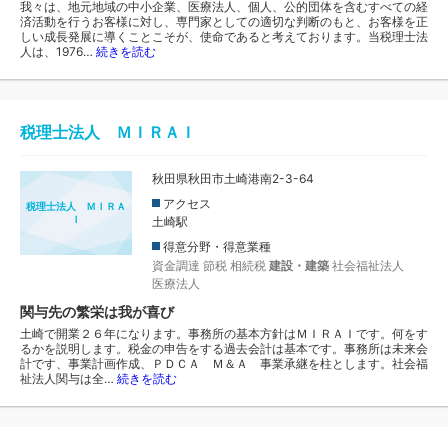
我々は、地元地域の中小企業、医療法人、個人、公的団体を含むすべての経
済活動を行うお客様に対し、専門家としての適切な判断のもと、お客様を正
しい成長発展に導くことこそが、使命であると考えております。当税理士法
人は、1976…
続きを読む
税理士法人 ＭＩＲＡＩ
秋田県秋田市土崎港南2-3-64
アクセス
税理士法人 ＭＩＲＡ
Ｉ
土崎駅
得意分野・得意業種
資金調達
節税
相続税
建設・建築
社会福祉法人
医療法人
関与先の繁栄は我が喜び
土崎で開業２６年になります。事務所の基本方針はＭＩＲＡＩです。何をす
るかを説明します。税金の申告をする過去会計は基本です。事務所は未来会
計です、事業計画作成、ＰＤＣＡ Ｍ＆Ａ 事業承継を柱とします。社会福
祉法人関与は全…
続きを読む