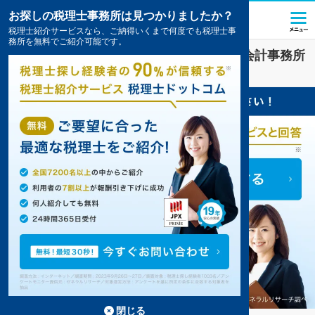
お探しの税理士事務所は見つかりましたか？
税理士紹介サービスなら、ご納得いくまで何度でも税理士事
務所を無料でご紹介可能です。
建設・建築
業界に強い
青森県
の税理士・会計事務所
の一覧
3件掲載中
閉じる