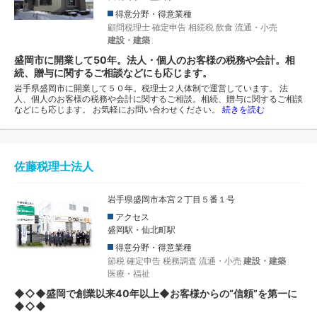
得意分野・得意業種
顧問税理士
確定申告
相続税
飲食
流通・小売
建設・建築
盛岡市に開業して50年。法人・個人のお客様の税務や会計。相
続、贈与に関するご相談などにも応じます。
岩手県盛岡市に開業して５０年。税理士２人体制で運営しています。 法
人、個人のお客様の税務や会計に関するご相談。相続、贈与に関するご相談
などにも応じます。 お気軽にお問い合わせください。
続きを読む
佐藤税理士法人
岩手県盛岡市本宮２丁目５番１号
アクセス
盛岡駅・仙北町駅
得意分野・得意業種
節税
確定申告
税務調査
流通・小売
建設・建築
医療・福祉
◆◇◆盛岡で創業以来40年以上◆お客様からの“信頼”を第一に
◆◇◆