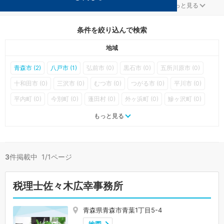
建設・建築が得意な青森の事務所が3件見つかりました。
...
もっと見る
条件を絞り込んで検索
地域
青森市 (2)
八戸市 (1)
弘前市 (0)
黒石市 (0)
五所川原市 (0)
十和田市 (0)
三沢市 (0)
むつ市 (0)
つがる市 (0)
平川市 (0)
平内町 (0)
今別町 (0)
蓬田村 (0)
外ヶ浜町 (0)
鰺ヶ沢町 (0)
深浦町 (0)
西目屋村 (0)
藤崎町 (0)
大鰐町 (0)
田舎館村 (0)
もっと見る
板柳町 (0)
鶴田町 (0)
中泊町 (0)
野辺地町 (0)
七戸町 (0)
六戸町 (0)
横浜町 (0)
東北町 (0)
六ヶ所村 (0)
おいらせ町 (0)
3
件掲載中 1/1ページ
大間町 (0)
東通村 (0)
風間浦村 (0)
佐井村 (0)
三戸町 (0)
五戸町 (0)
田子町 (0)
南部町 (0)
階上町 (0)
新郷村 (0)
税理士佐々木広幸事務所
青森県青森市青葉1丁目5-4