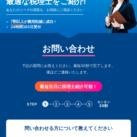
最適な税理士をご紹介!
あなたのニーズや課題を、お気軽にご相談ください
7割以上
が費用削減に成功！
24時間365日受付
お問い合わせ
下記の質問にお答えください。最短30秒で完了します。
後ほどご連絡いたします。
最短当日に税理士紹介可能！
カンタン
STEP
1
2
3
4
5
30秒
問い合わせる方について教えてください