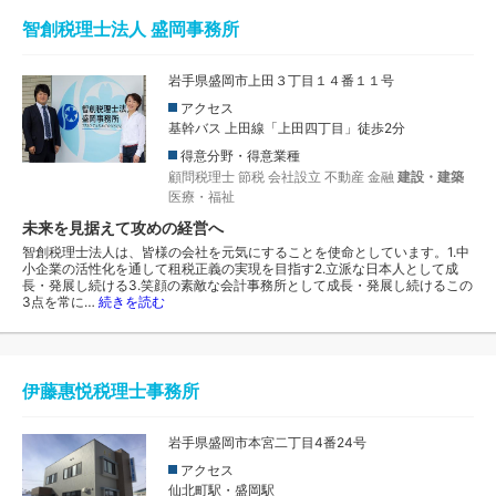
智創税理士法人 盛岡事務所
岩手県盛岡市上田３丁目１４番１１号
アクセス
基幹バス 上田線「上田四丁目」徒歩2分
得意分野・得意業種
顧問税理士
節税
会社設立
不動産
金融
建設・建築
医療・福祉
未来を見据えて攻めの経営へ
智創税理士法人は、皆様の会社を元気にすることを使命としています。1.中
小企業の活性化を通して租税正義の実現を目指す2.立派な日本人として成
長・発展し続ける3.笑顔の素敵な会計事務所として成長・発展し続けるこの
3点を常に…
続きを読む
伊藤惠悦税理士事務所
岩手県盛岡市本宮二丁目4番24号
アクセス
仙北町駅・盛岡駅