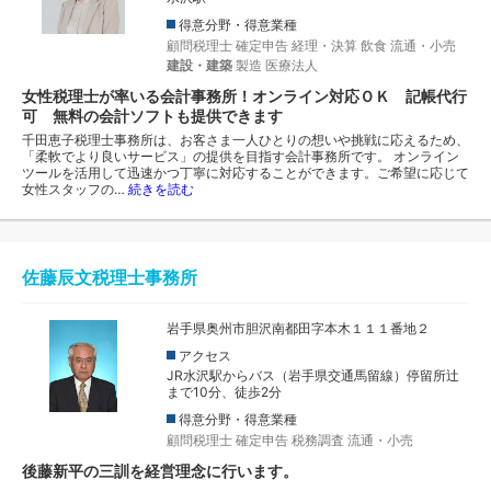
得意分野・得意業種
顧問税理士
確定申告
経理・決算
飲食
流通・小売
建設・建築
製造
医療法人
女性税理士が率いる会計事務所！オンライン対応ＯＫ 記帳代行
可 無料の会計ソフトも提供できます
千田恵子税理士事務所は、お客さま一人ひとりの想いや挑戦に応えるため、
「柔軟でより良いサービス」の提供を目指す会計事務所です。 オンライン
ツールを活用して迅速かつ丁寧に対応することができます。ご希望に応じて
女性スタッフの…
続きを読む
佐藤辰文税理士事務所
岩手県奥州市胆沢南都田字本木１１１番地２
アクセス
JR水沢駅からバス（岩手県交通馬留線）停留所辻
まで10分、徒歩2分
得意分野・得意業種
顧問税理士
確定申告
税務調査
流通・小売
後藤新平の三訓を経営理念に行います。