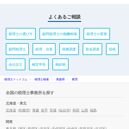
よくあるご相談
税理士の選び方
顧問税理士の報酬相場
税理士の変更
顧問税理士
経理・決算
税務調査
資金調達
節税
会社設立
確定申告
相続税
税理士ドットコム
税理士検索
青森県
教育
全国の税理士事務所を探す
北海道・東北
北海道
(
札幌市
)
青森
岩手
宮城
(
仙台市
)
秋田
山形
福島
関東
東京都
(
港区
・
新宿区
・
渋谷区
・
千代田区
・
中央区
・
世田谷区
・
品川区
)