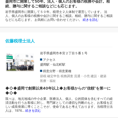
盛岡市に開業して50年。法人・個人のお客様の税務や会計。相
続、贈与に関するご相談などにも応じます。
岩手県盛岡市に開業して５０年。税理士２人体制で運営しています。 法
人、個人のお客様の税務や会計に関するご相談。相続、贈与に関するご相談
などにも応じます。 お気軽にお問い合わせください。
続きを読む
佐藤税理士法人
岩手県盛岡市本宮２丁目５番１号
アクセス
盛岡駅・仙北町駅
得意分野・得意業種
節税
確定申告
税務調査
流通・小売
建設・建築
医療・福祉
◆◇◆盛岡で創業以来40年以上◆お客様からの“信頼”を第一に
◆◇◆
我々は、地元地域の中小企業、医療法人、個人、公的団体を含むすべての経
済活動を行うお客様に対し、専門家としての適切な判断のもと、お客様を正
しい成長発展に導くことこそが、使命であると考えております。当税理士法
人は、1976…
続きを読む