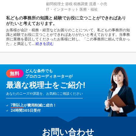
顧問税理士
節税
税務調査
流通・小売
IT・インターネット
医療・福祉
私どもの事務所の知識と 経験でお役に立つことができればあり
がたいと考えております。
お客様が会計・税務・経営などお困りのことについて、私どもの事務所の知
識と経験でお役に立つことができればありがたいと考えております。当事務
所に業務を委託してくださったお客様に対し、「この事務所に頼んで良かっ
た」と満足して…
続きを読む
どんな条件でも
無料
プロのコーディネーターが
最適な税理士をご紹介!
あなたのニーズや課題を、お気軽にご相談ください
7割以上
が費用削減に成功！
24時間365日受付
お問い合わせ