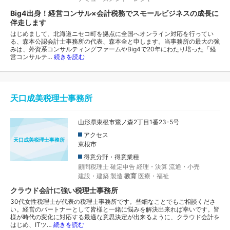
Big4出身！経営コンサル×会計税務でスモールビジネスの成長に
伴走します
はじめまして、北海道ニセコ町を拠点に全国へオンライン対応を行ってい
る、森本公認会計士事務所の代表、森本全と申します。当事務所の最大の強
みは、外資系コンサルティングファームやBig4で20年にわたり培った「経
営コンサルテ…
続きを読む
天口成美税理士事務所
山形県東根市鷺ノ森2丁目1番23-5号
アクセス
天口成美税理士事務所
東根市
得意分野・得意業種
顧問税理士
確定申告
経理・決算
流通・小売
建設・建築
製造
教育
医療・福祉
クラウド会計に強い税理士事務所
30代女性税理士が代表の税理士事務所です。些細なことでもご相談くださ
い。経営のパートナーとして皆様と一緒に悩みを解決出来れば幸いです。皆
様が時代の変化に対応する最適な意思決定が出来るように、クラウド会計を
はじめ、ITツ…
続きを読む