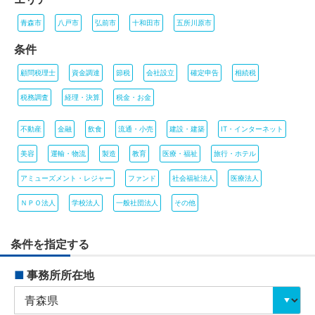
青森市
八戸市
弘前市
十和田市
五所川原市
条件
顧問税理士
資金調達
節税
会社設立
確定申告
相続税
税務調査
経理・決算
税金・お金
不動産
金融
飲食
流通・小売
建設・建築
IT・インターネット
美容
運輸・物流
製造
教育
医療・福祉
旅行・ホテル
アミューズメント・レジャー
ファンド
社会福祉法人
医療法人
ＮＰＯ法人
学校法人
一般社団法人
その他
条件を指定する
■
事務所所在地