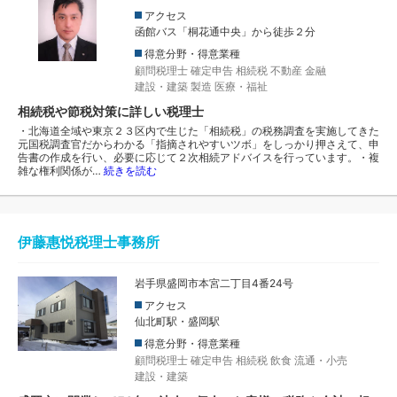
アクセス
函館バス「桐花通中央」から徒歩２分
得意分野・得意業種
顧問税理士
確定申告
相続税
不動産
金融
建設・建築
製造
医療・福祉
相続税や節税対策に詳しい税理士
・北海道全域や東京２３区内で生じた「相続税」の税務調査を実施してきた
元国税調査官だからわかる「指摘されやすいツボ」をしっかり押さえて、申
告書の作成を行い、必要に応じて２次相続アドバイスを行っています。・複
雑な権利関係が…
続きを読む
伊藤惠悦税理士事務所
岩手県盛岡市本宮二丁目4番24号
アクセス
仙北町駅・盛岡駅
得意分野・得意業種
顧問税理士
確定申告
相続税
飲食
流通・小売
建設・建築