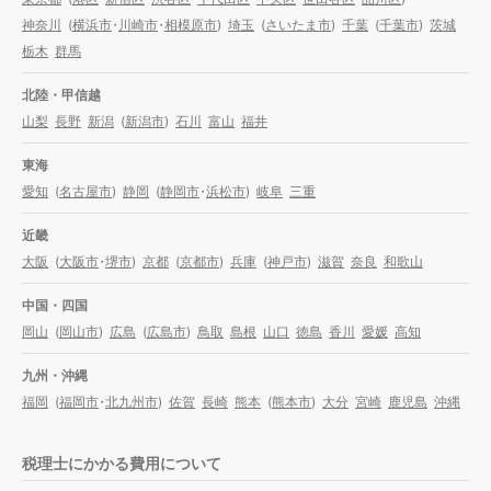
神奈川
(
横浜市
・
川崎市
・
相模原市
)
埼玉
(
さいたま市
)
千葉
(
千葉市
)
茨城
栃木
群馬
北陸・甲信越
山梨
長野
新潟
(
新潟市
)
石川
富山
福井
東海
愛知
(
名古屋市
)
静岡
(
静岡市
・
浜松市
)
岐阜
三重
近畿
大阪
(
大阪市
・
堺市
)
京都
(
京都市
)
兵庫
(
神戸市
)
滋賀
奈良
和歌山
中国・四国
岡山
(
岡山市
)
広島
(
広島市
)
鳥取
島根
山口
徳島
香川
愛媛
高知
九州・沖縄
福岡
(
福岡市
・
北九州市
)
佐賀
長崎
熊本
(
熊本市
)
大分
宮崎
鹿児島
沖縄
税理士にかかる費用について