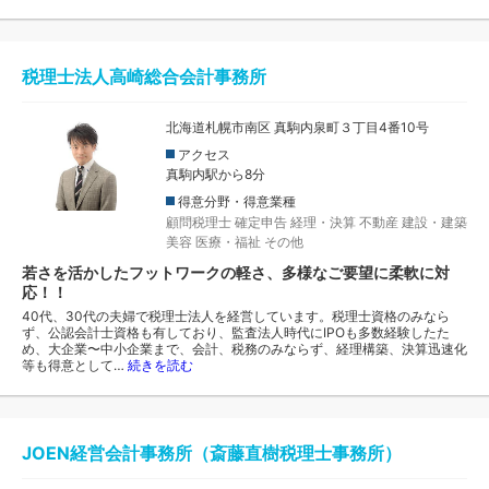
税理士法人高崎総合会計事務所
北海道札幌市南区 真駒内泉町３丁目4番10号
アクセス
真駒内駅から8分
得意分野・得意業種
顧問税理士
確定申告
経理・決算
不動産
建設・建築
美容
医療・福祉
その他
若さを活かしたフットワークの軽さ、多様なご要望に柔軟に対
応！！
40代、30代の夫婦で税理士法人を経営しています。税理士資格のみなら
ず、公認会計士資格も有しており、監査法人時代にIPOも多数経験したた
め、大企業〜中小企業まで、会計、税務のみならず、経理構築、決算迅速化
等も得意として…
続きを読む
JOEN経営会計事務所（斎藤直樹税理士事務所）