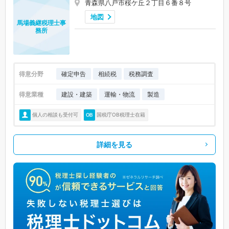
青森県八戸市桜ケ丘２丁目６番８号
地図
馬場義継税理士事
務所
得意分野
確定申告
相続税
税務調査
得意業種
建設・建築
運輸・物流
製造
個人の相談も受付可
国税庁OB税理士在籍
詳細を見る