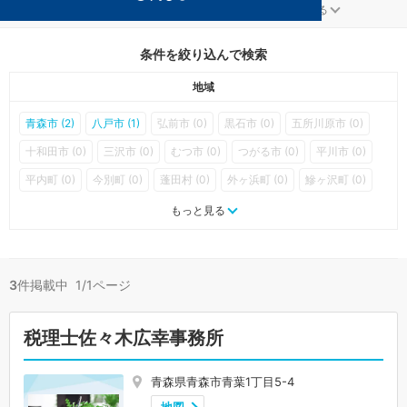
教育が得意な青森の事務所が3件見つかりました。
...
もっと見る
条件を絞り込んで検索
地域
青森市 (2)
八戸市 (1)
弘前市 (0)
黒石市 (0)
五所川原市 (0)
十和田市 (0)
三沢市 (0)
むつ市 (0)
つがる市 (0)
平川市 (0)
平内町 (0)
今別町 (0)
蓬田村 (0)
外ヶ浜町 (0)
鰺ヶ沢町 (0)
深浦町 (0)
西目屋村 (0)
藤崎町 (0)
大鰐町 (0)
田舎館村 (0)
もっと見る
板柳町 (0)
鶴田町 (0)
中泊町 (0)
野辺地町 (0)
七戸町 (0)
六戸町 (0)
横浜町 (0)
東北町 (0)
六ヶ所村 (0)
おいらせ町 (0)
3
件掲載中 1/1ページ
大間町 (0)
東通村 (0)
風間浦村 (0)
佐井村 (0)
三戸町 (0)
五戸町 (0)
田子町 (0)
南部町 (0)
階上町 (0)
新郷村 (0)
税理士佐々木広幸事務所
青森県青森市青葉1丁目5-4