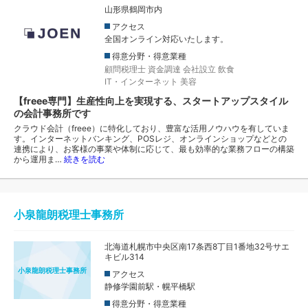
山形県鶴岡市内
アクセス
全国オンライン対応いたします。
得意分野・得意業種
顧問税理士
資金調達
会社設立
飲食
IT・インターネット
美容
【freee専門】生産性向上を実現する、スタートアップスタイル
の会計事務所です
クラウド会計（freee）に特化しており、豊富な活用ノウハウを有していま
す。インターネットバンキング、POSレジ、オンラインショップなどとの
連携により、お客様の事業や体制に応じて、最も効率的な業務フローの構築
から運用ま…
続きを読む
小泉龍朗税理士事務所
北海道札幌市中央区南17条西8丁目1番地32号サエ
キビル314
小泉龍朗税理士事務所
アクセス
静修学園前駅・幌平橋駅
得意分野・得意業種