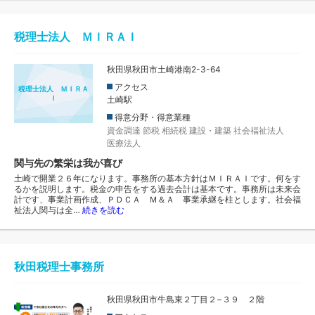
税理士法人 ＭＩＲＡＩ
秋田県秋田市土崎港南2-3-64
アクセス
税理士法人 ＭＩＲＡ
Ｉ
土崎駅
得意分野・得意業種
資金調達
節税
相続税
建設・建築
社会福祉法人
医療法人
関与先の繁栄は我が喜び
土崎で開業２６年になります。事務所の基本方針はＭＩＲＡＩです。何をす
るかを説明します。税金の申告をする過去会計は基本です。事務所は未来会
計です、事業計画作成、ＰＤＣＡ Ｍ＆Ａ 事業承継を柱とします。社会福
祉法人関与は全…
続きを読む
秋田税理士事務所
秋田県秋田市牛島東２丁目２−３９ ２階