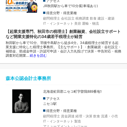
アクセス
JR秋田駅から車で10分(駐車場あり)
得意分野・得意業種
顧問税理士
会社設立
税務調査
飲食
建設・建築
IT・インターネット
美容
運輸・物流
【起業支援専門、秋田市の税理士】創業融資、会社設立サポート
など開業支援特化の34歳若手税理士が経営
秋田駅から車で10分、羽後牛島駅から徒歩4分。34歳税理士が経営する起
業支援に特化した税理士事務所。【主なサポート】・創業融資・会社設立・
補助金、助成金申請・許認可申請・会計入力丸投げで決算・申告対応・税務
調査対応開業…
続きを読む
森本公認会計士事務所
北海道虻田郡ニセコ町字曽我889番地1
アクセス
ニセコ駅
得意分野・得意業種
顧問税理士
資金調達
経理・決算
飲食
流通・小売
IT・インターネット
製造
アミューズメント・レジャー