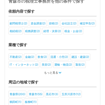
青森市の税理士事務所を他の条件で探す
依頼内容で探す
顧問税理士(2)
資金調達(2)
節税(2)
会社設立(2)
確定申告(2)
相続税(2)
税務調査(2)
経理・決算(2)
税金・お金(2)
業種で探す
不動産(2)
金融(2)
飲食(2)
流通・小売(2)
建設・建築(2)
IT・インターネット(2)
美容(2)
運輸・物流(2)
製造(2)
教育(2)
医療・福祉(2)
旅行・ホテル(2)
もっと見る
アミューズメント・レジャー(2)
その他(2)
周辺の地域で探す
青森県(200)
青森市(55)
黒石市(3)
五所川原市(12)
鶴田町(1)
板柳町(1)