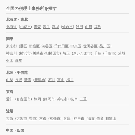
全国の税理士事務所を探す
北海道・東北
北海道
(
札幌市
)
青森
岩手
宮城
(
仙台市
)
秋田
山形
福島
関東
東京都
(
港区
・
新宿区
・
渋谷区
・
千代田区
・
中央区
・
世田谷区
・
品川区
)
神奈川
(
横浜市
・
川崎市
・
相模原市
)
埼玉
(
さいたま市
)
千葉
(
千葉市
)
茨城
栃木
群馬
北陸・甲信越
山梨
長野
新潟
(
新潟市
)
石川
富山
福井
東海
愛知
(
名古屋市
)
静岡
(
静岡市
・
浜松市
)
岐阜
三重
近畿
大阪
(
大阪市
・
堺市
)
京都
(
京都市
)
兵庫
(
神戸市
)
滋賀
奈良
和歌山
中国・四国