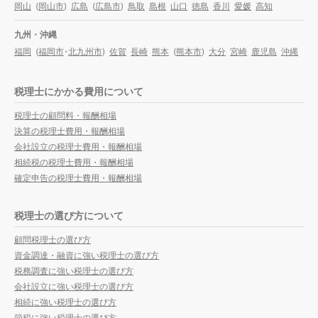
岡山
(
岡山市
)
広島
(
広島市
)
鳥取
島根
山口
徳島
香川
愛媛
高知
九州・沖縄
福岡
(
福岡市
・
北九州市
)
佐賀
長崎
熊本
(
熊本市
)
大分
宮崎
鹿児島
沖縄
税理士にかかる費用について
税理士の顧問料・報酬相場
決算の税理士費用・報酬相場
会社設立の税理士費用・報酬相場
相続税の税理士費用・報酬相場
確定申告の税理士費用・報酬相場
税理士の選び方について
顧問税理士の選び方
資金調達・融資に強い税理士の選び方
税務調査に強い税理士の選び方
会社設立に強い税理士の選び方
相続に強い税理士の選び方
節税に強い税理士の選び方