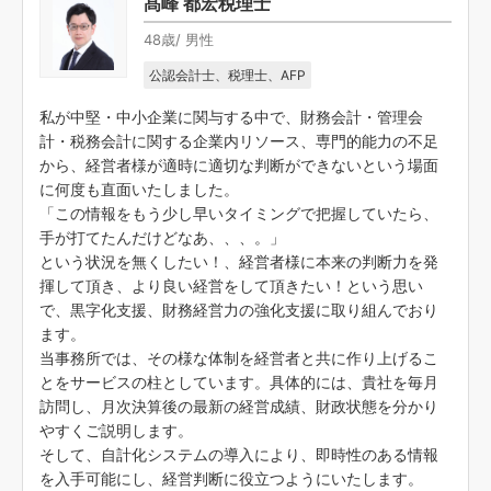
髙峰 都宏税理士
48歳/ 男性
公認会計士、税理士、AFP
私が中堅・中小企業に関与する中で、財務会計・管理会
計・税務会計に関する企業内リソース、専門的能力の不足
から、経営者様が適時に適切な判断ができないという場面
に何度も直面いたしました。
「この情報をもう少し早いタイミングで把握していたら、
手が打てたんだけどなあ、、、。」
という状況を無くしたい！、経営者様に本来の判断力を発
揮して頂き、より良い経営をして頂きたい！という思い
で、黒字化支援、財務経営力の強化支援に取り組んでおり
ます。
当事務所では、その様な体制を経営者と共に作り上げるこ
とをサービスの柱としています。具体的には、貴社を毎月
訪問し、月次決算後の最新の経営成績、財政状態を分かり
やすくご説明します。
そして、自計化システムの導入により、即時性のある情報
を入手可能にし、経営判断に役立つようにいたします。