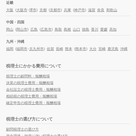
近畿
大阪
(
大阪市
・
堺市
)
京都
(
京都市
)
兵庫
(
神戸市
)
滋賀
奈良
和歌山
中国・四国
岡山
(
岡山市
)
広島
(
広島市
)
鳥取
島根
山口
徳島
香川
愛媛
高知
九州・沖縄
福岡
(
福岡市
・
北九州市
)
佐賀
長崎
熊本
(
熊本市
)
大分
宮崎
鹿児島
沖縄
税理士にかかる費用について
税理士の顧問料・報酬相場
決算の税理士費用・報酬相場
会社設立の税理士費用・報酬相場
相続税の税理士費用・報酬相場
確定申告の税理士費用・報酬相場
税理士の選び方について
顧問税理士の選び方
資金調達・融資に強い税理士の選び方