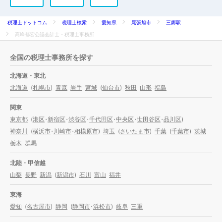
税理士ドットコム
税理士検索
愛知県
尾張旭市
三郷駅
髙峰都宏公認会計士・税理士事務所
全国の税理士事務所を探す
北海道・東北
北海道
(
札幌市
)
青森
岩手
宮城
(
仙台市
)
秋田
山形
福島
関東
東京都
(
港区
・
新宿区
・
渋谷区
・
千代田区
・
中央区
・
世田谷区
・
品川区
)
神奈川
(
横浜市
・
川崎市
・
相模原市
)
埼玉
(
さいたま市
)
千葉
(
千葉市
)
茨城
栃木
群馬
北陸・甲信越
山梨
長野
新潟
(
新潟市
)
石川
富山
福井
東海
愛知
(
名古屋市
)
静岡
(
静岡市
・
浜松市
)
岐阜
三重