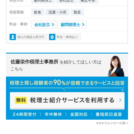
得意分野
顧問税理士
会社設立
確定申告
得意業種
飲食
流通・小売
製造
料金・事例
会社設立
顧問税理士
個人の相談も受付可
料金・事例あり
佐藤栄作税理士事務所
を紹介してほしい方は
こちら
※ゼネラルリサーチ調べ