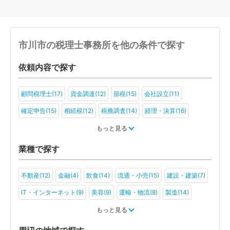
市川市の税理士事務所を他の条件で探す
依頼内容で探す
顧問税理士(17)
資金調達(12)
節税(15)
会社設立(11)
確定申告(15)
相続税(12)
税務調査(14)
経理・決算(16)
税金・お金(12)
もっと見る
業種で探す
不動産(12)
金融(4)
飲食(14)
流通・小売(15)
建設・建築(7)
IT・インターネット(9)
美容(9)
運輸・物流(8)
製造(14)
教育(6)
医療・福祉(6)
旅行・ホテル(6)
もっと見る
アミューズメント・レジャー(5)
ファンド(2)
社会福祉法人(2)