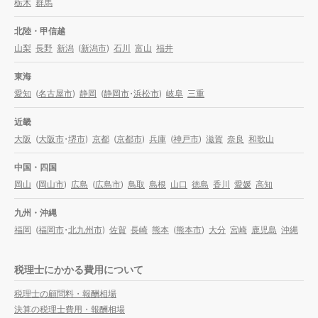
栃木
群馬
北陸・甲信越
山梨
長野
新潟
(
新潟市
)
石川
富山
福井
東海
愛知
(
名古屋市
)
静岡
(
静岡市
・
浜松市
)
岐阜
三重
近畿
大阪
(
大阪市
・
堺市
)
京都
(
京都市
)
兵庫
(
神戸市
)
滋賀
奈良
和歌山
中国・四国
岡山
(
岡山市
)
広島
(
広島市
)
鳥取
島根
山口
徳島
香川
愛媛
高知
九州・沖縄
福岡
(
福岡市
・
北九州市
)
佐賀
長崎
熊本
(
熊本市
)
大分
宮崎
鹿児島
沖縄
税理士にかかる費用について
税理士の顧問料・報酬相場
決算の税理士費用・報酬相場