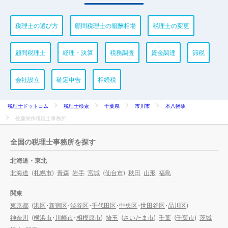
税理士の選び方
顧問税理士の報酬相場
税理士の変更
顧問税理士
経理・決算
税務調査
資金調達
節税
会社設立
確定申告
相続税
税理士ドットコム
税理士検索
千葉県
市川市
本八幡駅
佐藤栄作税理士事務所
全国の税理士事務所を探す
北海道・東北
北海道
(
札幌市
)
青森
岩手
宮城
(
仙台市
)
秋田
山形
福島
関東
東京都
(
港区
・
新宿区
・
渋谷区
・
千代田区
・
中央区
・
世田谷区
・
品川区
)
神奈川
(
横浜市
・
川崎市
・
相模原市
)
埼玉
(
さいたま市
)
千葉
(
千葉市
)
茨城