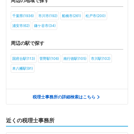
周辺の地域で探す
医療法人(5)
ＮＰＯ法人(2)
学校法人(2)
一般社団法人(5)
千葉県(1936)
市川市(192)
船橋市(261)
松戸市(200)
その他(2)
浦安市(62)
鎌ケ谷市(34)
周辺の駅で探す
国府台駅(113)
菅野駅(106)
南行徳駅(105)
市川駅(102)
本八幡駅(91)
税理士事務所の詳細検索はこちら
近くの税理士事務所