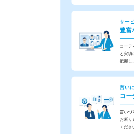
サー
豊富
コーデ
と実績
把握し
言い
コー
言いづ
お断り
くださ