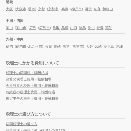
近畿
大阪
(
大阪市
・
堺市
)
京都
(
京都市
)
兵庫
(
神戸市
)
滋賀
奈良
和歌山
中国・四国
岡山
(
岡山市
)
広島
(
広島市
)
鳥取
島根
山口
徳島
香川
愛媛
高知
九州・沖縄
福岡
(
福岡市
・
北九州市
)
佐賀
長崎
熊本
(
熊本市
)
大分
宮崎
鹿児島
沖縄
税理士にかかる費用について
税理士の顧問料・報酬相場
決算の税理士費用・報酬相場
会社設立の税理士費用・報酬相場
相続税の税理士費用・報酬相場
確定申告の税理士費用・報酬相場
税理士の選び方について
顧問税理士の選び方
資金調達・融資に強い税理士の選び方