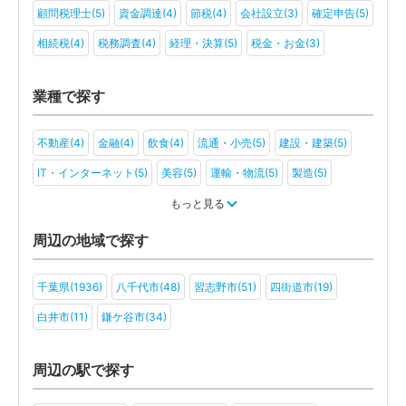
顧問税理士(5)
資金調達(4)
節税(4)
会社設立(3)
確定申告(5)
相続税(4)
税務調査(4)
経理・決算(5)
税金・お金(3)
業種で探す
不動産(4)
金融(4)
飲食(4)
流通・小売(5)
建設・建築(5)
IT・インターネット(5)
美容(5)
運輸・物流(5)
製造(5)
教育(3)
医療・福祉(3)
旅行・ホテル(3)
もっと見る
アミューズメント・レジャー(4)
医療法人(3)
ＮＰＯ法人(3)
周辺の地域で探す
学校法人(3)
一般社団法人(2)
その他(2)
千葉県(1936)
八千代市(48)
習志野市(51)
四街道市(19)
白井市(11)
鎌ケ谷市(34)
周辺の駅で探す