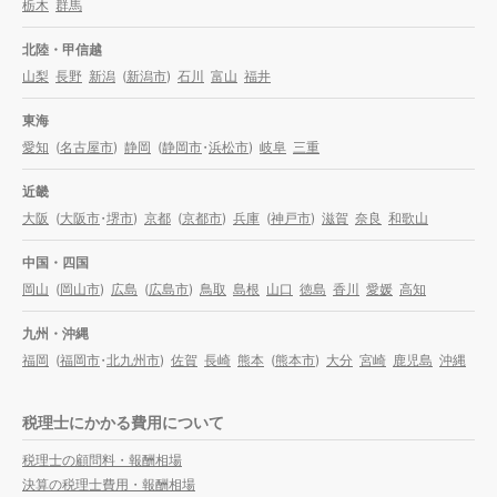
栃木
群馬
北陸・甲信越
山梨
長野
新潟
(
新潟市
)
石川
富山
福井
東海
愛知
(
名古屋市
)
静岡
(
静岡市
・
浜松市
)
岐阜
三重
近畿
大阪
(
大阪市
・
堺市
)
京都
(
京都市
)
兵庫
(
神戸市
)
滋賀
奈良
和歌山
中国・四国
岡山
(
岡山市
)
広島
(
広島市
)
鳥取
島根
山口
徳島
香川
愛媛
高知
九州・沖縄
福岡
(
福岡市
・
北九州市
)
佐賀
長崎
熊本
(
熊本市
)
大分
宮崎
鹿児島
沖縄
税理士にかかる費用について
税理士の顧問料・報酬相場
決算の税理士費用・報酬相場