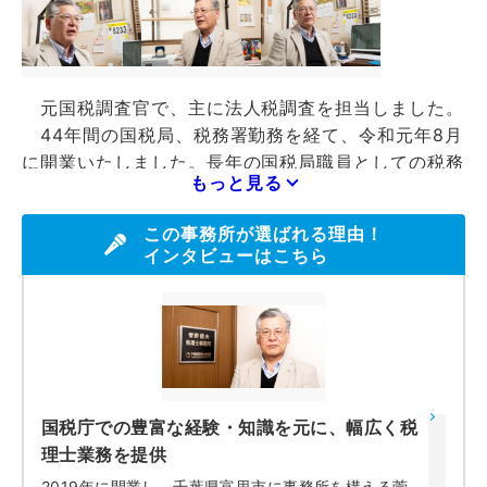
元国税調査官で、主に法人税調査を担当しました。
44年間の国税局、税務署勤務を経て、令和元年8月
に開業いたしました。長年の国税局職員としての税務
もっと見る
の経験を活かし、主に中小企業の皆様方の会社の成長
や税務、経理の有益、効果的なアドバイスができるよ
この事務所が選ばれる理由！
う、心がけて営業しております。
インタビューはこちら
国税庁での豊富な経験・知識を元に、幅広く税
理士業務を提供
2019年に開業し、千葉県富里市に事務所を構える菅