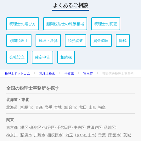
よくあるご相談
税理士の選び方
顧問税理士の報酬相場
税理士の変更
顧問税理士
経理・決算
税務調査
資金調達
節税
会社設立
確定申告
相続税
税理士ドットコム
税理士検索
千葉県
富里市
菅野信夫税理士事務所
全国の税理士事務所を探す
北海道・東北
北海道
(
札幌市
)
青森
岩手
宮城
(
仙台市
)
秋田
山形
福島
関東
東京都
(
港区
・
新宿区
・
渋谷区
・
千代田区
・
中央区
・
世田谷区
・
品川区
)
神奈川
(
横浜市
・
川崎市
・
相模原市
)
埼玉
(
さいたま市
)
千葉
(
千葉市
)
茨城