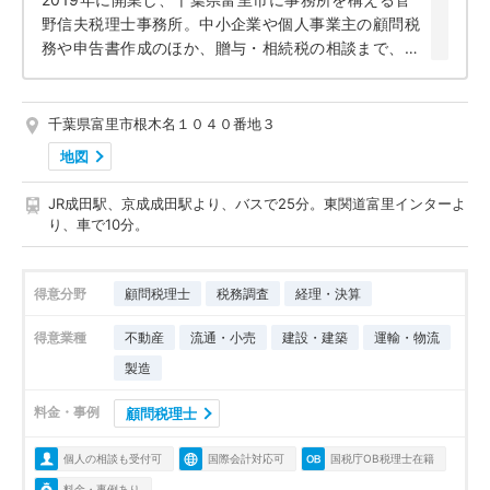
野信夫税理士事務所。中小企業や個人事業主の顧問税
務や申告書作成のほか、贈与・相続税の相談まで、幅
広いサービスを展開しています。元国税調査官として
の豊富な知識と経験を誇る、菅野信夫税理士にお話を
伺いました。
千葉県富里市根木名１０４０番地３
地図
JR成田駅、京成成田駅より、バスで25分。東関道富里インターよ
り、車で10分。
得意分野
顧問税理士
税務調査
経理・決算
得意業種
不動産
流通・小売
建設・建築
運輸・物流
製造
料金・事例
顧問税理士
個人の相談も受付可
国際会計対応可
国税庁OB税理士在籍
料金・事例あり