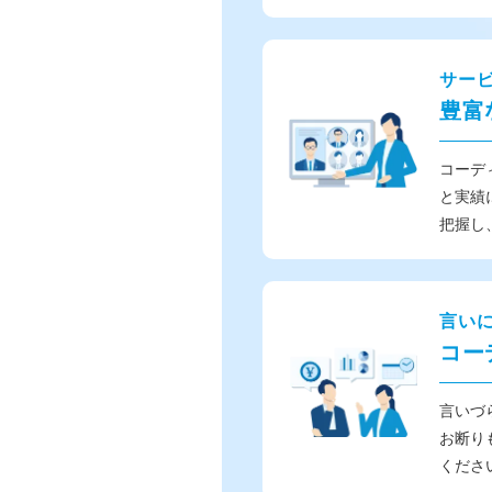
サー
豊富
コーデ
と実績
把握し
言い
コー
言いづ
お断り
くださ