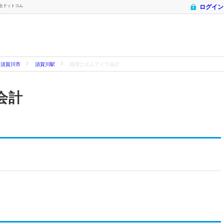
理士ドットコム
ログイン
須賀川市
須賀川駅
税理士法人アイワ会計
会計