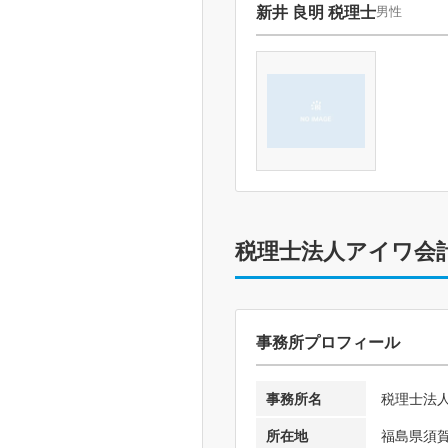
新井 良明 税理士
男性
税理士法人アイワ会
事務所プロフィール
事務所名
税理士法
所在地
福島県須