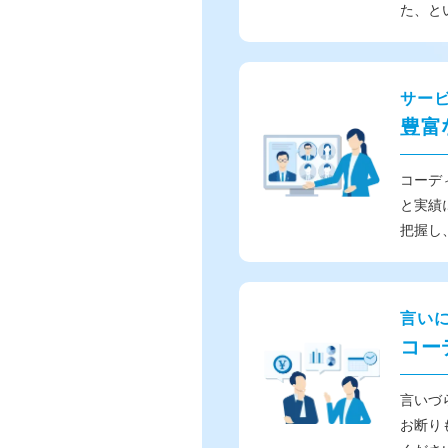
た、と
サー
豊富
コーデ
と実績
把握し
言い
コー
言いづ
お断り