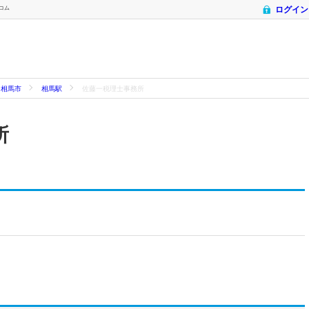
トコム
ログイン
相馬市
相馬駅
佐藤一税理士事務所
所