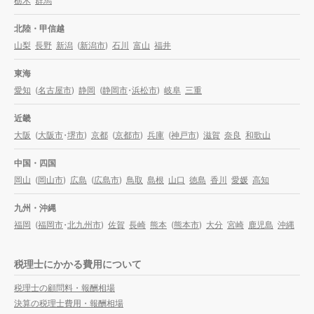
栃木
群馬
北陸・甲信越
山梨
長野
新潟
(
新潟市
)
石川
富山
福井
東海
愛知
(
名古屋市
)
静岡
(
静岡市
・
浜松市
)
岐阜
三重
近畿
大阪
(
大阪市
・
堺市
)
京都
(
京都市
)
兵庫
(
神戸市
)
滋賀
奈良
和歌山
中国・四国
岡山
(
岡山市
)
広島
(
広島市
)
鳥取
島根
山口
徳島
香川
愛媛
高知
九州・沖縄
福岡
(
福岡市
・
北九州市
)
佐賀
長崎
熊本
(
熊本市
)
大分
宮崎
鹿児島
沖縄
税理士にかかる費用について
税理士の顧問料・報酬相場
決算の税理士費用・報酬相場