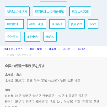
税理士の選び方
顧問税理士の報酬相場
税理士の変更
顧問税理士
経理・決算
税務調査
資金調達
節税
会社設立
確定申告
相続税
税理士ドットコム
税理士検索
岐阜県
高山市
高山駅
向田真一税理士事務所
全国の税理士事務所を探す
北海道・東北
北海道
(
札幌市
)
青森
岩手
宮城
(
仙台市
)
秋田
山形
福島
関東
東京都
(
港区
・
新宿区
・
渋谷区
・
千代田区
・
中央区
・
世田谷区
・
品川区
)
神奈川
(
横浜市
・
川崎市
・
相模原市
)
埼玉
(
さいたま市
)
千葉
(
千葉市
)
茨城