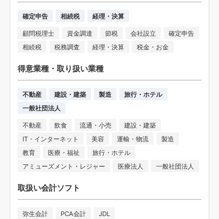
確定申告
相続税
経理・決算
顧問税理士
資金調達
節税
会社設立
確定申告
相続税
税務調査
経理・決算
税金・お金
得意業種・取り扱い業種
不動産
建設・建築
製造
旅行・ホテル
一般社団法人
不動産
飲食
流通・小売
建設・建築
IT・インターネット
美容
運輸・物流
製造
教育
医療・福祉
旅行・ホテル
アミューズメント・レジャー
医療法人
一般社団法人
取扱い会計ソフト
弥生会計
PCA会計
JDL