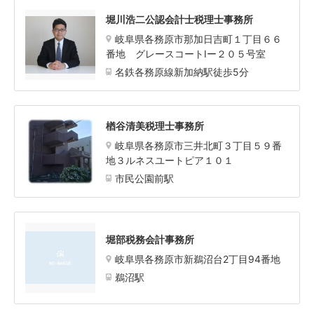
堀川浩二公認会計士税理士事務所
岐阜県各務原市那加日吉町１丁目６６
番地 グレースコートⅠー２０５号室
名鉄各務原線新加納駅徒歩5分
楢谷清美税理士事務所
岐阜県各務原市三井北町３丁目５９番
地３ルネスユートピア１０１
市民公園前駅
堀部税務会計事務所
岐阜県各務原市新鵜沼台2丁目94番地
鵜沼駅