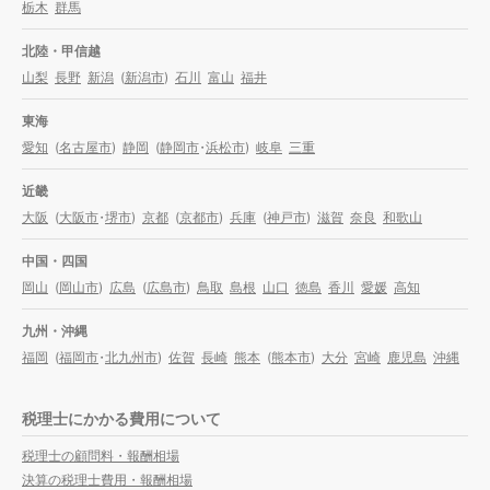
栃木
群馬
北陸・甲信越
山梨
長野
新潟
(
新潟市
)
石川
富山
福井
東海
愛知
(
名古屋市
)
静岡
(
静岡市
・
浜松市
)
岐阜
三重
近畿
大阪
(
大阪市
・
堺市
)
京都
(
京都市
)
兵庫
(
神戸市
)
滋賀
奈良
和歌山
中国・四国
岡山
(
岡山市
)
広島
(
広島市
)
鳥取
島根
山口
徳島
香川
愛媛
高知
九州・沖縄
福岡
(
福岡市
・
北九州市
)
佐賀
長崎
熊本
(
熊本市
)
大分
宮崎
鹿児島
沖縄
税理士にかかる費用について
税理士の顧問料・報酬相場
決算の税理士費用・報酬相場