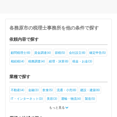
各務原市の税理士事務所を他の条件で探す
依頼内容で探す
顧問税理士(6)
資金調達(4)
節税(5)
会社設立(6)
確定申告(5)
相続税(4)
税務調査(4)
経理・決算(6)
税金・お金(3)
業種で探す
不動産(4)
金融(3)
飲食(5)
流通・小売(6)
建設・建築(6)
IT・インターネット(3)
美容(3)
運輸・物流(4)
製造(5)
教育(2)
医療・福祉(2)
旅行・ホテル(3)
もっと見る
アミューズメント・レジャー(3)