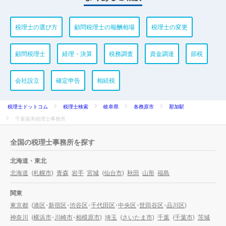
税理士の選び方
顧問税理士の報酬相場
税理士の変更
顧問税理士
経理・決算
税務調査
資金調達
節税
会社設立
確定申告
相続税
税理士ドットコム
税理士検索
岐阜県
各務原市
那加駅
千葉揚美税理士事務所
全国の税理士事務所を探す
北海道・東北
北海道
(
札幌市
)
青森
岩手
宮城
(
仙台市
)
秋田
山形
福島
関東
東京都
(
港区
・
新宿区
・
渋谷区
・
千代田区
・
中央区
・
世田谷区
・
品川区
)
神奈川
(
横浜市
・
川崎市
・
相模原市
)
埼玉
(
さいたま市
)
千葉
(
千葉市
)
茨城